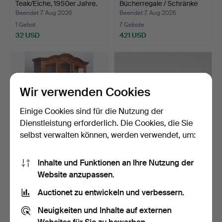
Teak/Eiche, 1950er Jahre.
Bücherregale / Schränke
"Ö…
Beendet 7. Aug 2026
Beendet 7. Aug 2026
1 Gebot
7 Gebote
32 USD
421 USD
Wir verwenden Cookies
Einige Cookies sind für die Nutzung der
Dienstleistung erforderlich. Die Cookies, die Sie
selbst verwalten können, werden verwendet, um:
VITRINENSCHRANK,
STRINGHYLLA, Teak, Mitte
Inhalte und Funktionen an Ihre Nutzung der
Eiche, Carpati-Stil, zwei…
des 20. Jahrhunde…
Website anzupassen.
Beendet 7. Aug 2026
Beendet 7. Aug 2026
17 Gebote
14 Gebote
Auctionet zu entwickeln und verbessern.
116 USD
95 USD
Neuigkeiten und Inhalte auf externen