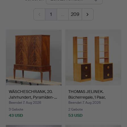
1
…
209
WÄSCHESCHRANK, 20.
THOMAS JELINEK.
Jahrhundert, Pyramiden-…
Bücherregale, 1 Paar,
"Com…
Beendet 7. Aug 2026
Beendet 7. Aug 2026
3 Gebote
2 Gebote
43 USD
53 USD