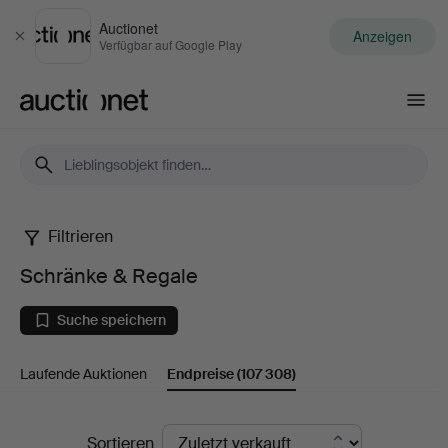
Auctionet
Anzeigen
Schließen
Verfügbar auf Google Play
Auctionet.com
Filtrieren
Schränke
Schränke & Regale
&
Suche speichern
Regale
Laufende Auktionen
Endpreise
(107 308)
Endpreise
Sortieren