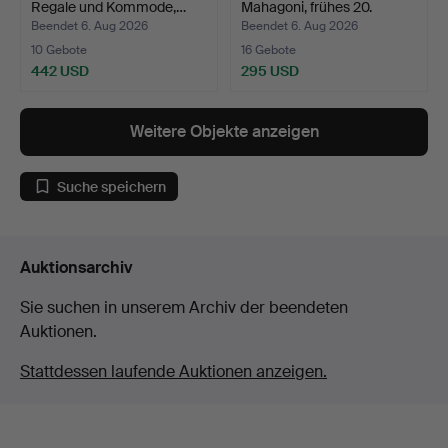
Regale und Kommode,…
Mahagoni, frühes 20.
Jahrh…
Beendet 6. Aug 2026
Beendet 6. Aug 2026
10 Gebote
16 Gebote
442 USD
295 USD
Weitere Objekte anzeigen
Suche speichern
Auktionsarchiv
Sie suchen in unserem Archiv der beendeten
Auktionen.
Stattdessen laufende Auktionen anzeigen.