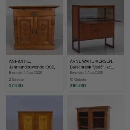
ANRICHTE,
ARNE WAHL IVERSEN.
Jahrhundertwende 1900,
Barschrank "Varié", Ike…
Jugendsti…
Beendet 7. Aug 2026
Beendet 7. Aug 2026
2 Gebote
10 Gebote
37 USD
316 USD