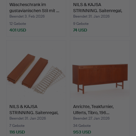
Wäscheschrank im
NILS & KAJSA
gustavianischen Stil mit …
STRINNING. Saitenregal,
Mitte…
Beendet 3. Feb 2026
Beendet 31. Jan 2026
12 Gebote
9 Gebote
401 USD
74 USD
NILS & KAJSA
Anrichte, Teakfurnier,
STRINNING. Saitenregal,
Ulferts, Tibro, 196…
Mitte…
Beendet 31. Jan 2026
Beendet 27. Jan 2026
7 Gebote
34 Gebote
116 USD
953 USD