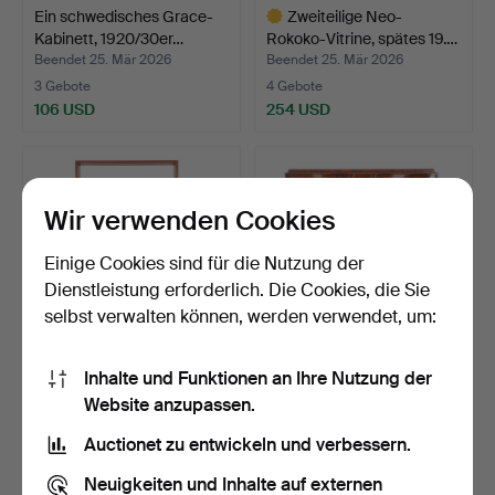
Ein schwedisches Grace-
Zweiteilige Neo-
Kabinett, 1920/30er…
Rokoko-Vitrine, spätes 19.…
Beendet 25. Mär 2026
Beendet 25. Mär 2026
3 Gebote
4 Gebote
106 USD
254 USD
Ausgewähltes
Objekt
Wir verwenden Cookies
Einige Cookies sind für die Nutzung der
Dienstleistung erforderlich. Die Cookies, die Sie
selbst verwalten können, werden verwendet, um:
Inhalte und Funktionen an Ihre Nutzung der
BÜCHERREGAL MIT
Eine Vitrine von Barget Uil,
Website anzupassen.
SCHRANK, 2-teilig,
London, Mitte…
Teakfur…
Beendet 21. Mär 2026
Beendet 18. Mär 2026
Auctionet zu entwickeln und verbessern.
8 Gebote
5 Gebote
169 USD
74 USD
Neuigkeiten und Inhalte auf externen