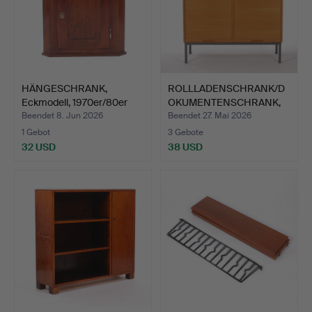
HÄNGESCHRANK,
ROLLLADENSCHRANK/D
Eckmodell, 1970er/80er
OKUMENTENSCHRANK,
Jahre.
1960er…
Beendet 8. Jun 2026
Beendet 27. Mai 2026
1 Gebot
3 Gebote
32 USD
38 USD