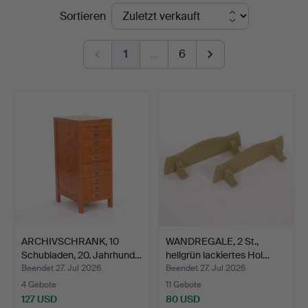
Endpreise
Sortieren
Kenneth
Svensson
1
…
6
i
Kalmar
ARCHIVSCHRANK, 10
WANDREGALE, 2 St.,
Schubladen, 20. Jahrhund…
hellgrün lackiertes Hol…
Beendet 27. Jul 2026
Beendet 27. Jul 2026
4 Gebote
11 Gebote
127 USD
80 USD