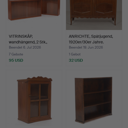
VITRINSKÅP,
ANRICHTE, Spätjugend,
wandhängend, 2 Stk.,
1920er/30er Jahre.
teakfurni…
Beendet 6. Jul 2026
Beendet 19. Jun 2026
7 Gebote
1 Gebot
95 USD
32 USD