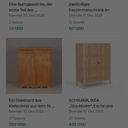
Eine Buntglasvitrine, der
Zweiteiliger
letzte Teil des …
Esszimmerschrank im
gustavian…
Beendet 20. Dez 2025
Beendet 17. Dez 2025
2 Gebote
12 Gebote
53 USD
127 USD
Ein Sideboard aus
SCHRANK, IKEA
Kiefernholz aus dem 19. …
„Stockholm“, Esche und
Ratta…
Beendet 10. Dez 2025
Beendet 10. Dez 2025
27 Gebote
25 Gebote
359 USD
433 USD