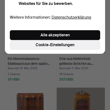
Websites für Sie zu bewerben.
Weitere Informationen:
Datenschutzerklärung
Alle akzeptieren
Cookie-Einstellungen
Ein Neorenaissance-
Eine aus Kiefernholz
Sideboard aus dem späte…
geflieste Anrichte au…
Beendet 13. Mär 2026
Beendet 11. Mär 2026
2 Gebote
26 Gebote
37 USD
232 USD