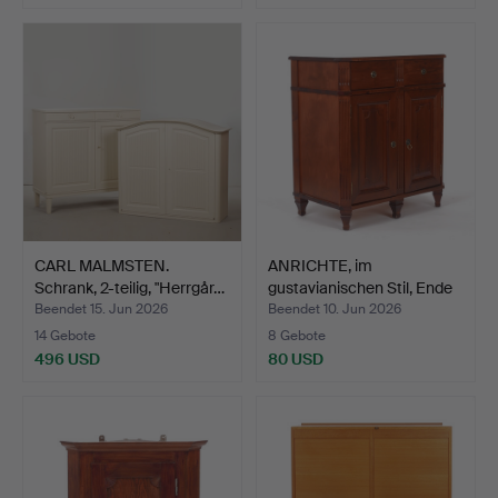
CARL MALMSTEN.
ANRICHTE, im
Schrank, 2-teilig, "Herrgår…
gustavianischen Stil, Ende
de…
Beendet 15. Jun 2026
Beendet 10. Jun 2026
14 Gebote
8 Gebote
496 USD
80 USD