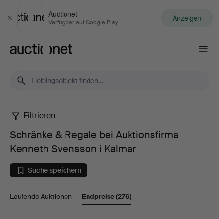
Auctionet
Anzeigen
Schließen
Verfügbar auf Google Play
Auctionet.com
Filtrieren
Schränke
Schränke & Regale bei Auktionsfirma
&
Kenneth Svensson i Kalmar
Regale
Suche speichern
bei
Laufende Auktionen
Endpreise
(276)
Auktionsfirma