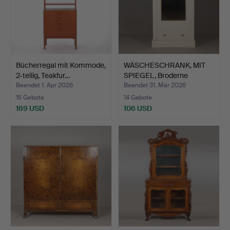
Bücherregal mit Kommode,
WÄSCHESCHRANK, MIT
2-teilig, Teakfur…
SPIEGEL, Broderne
Wiggm…
Beendet 1. Apr 2026
Beendet 31. Mär 2026
15 Gebote
14 Gebote
169 USD
106 USD