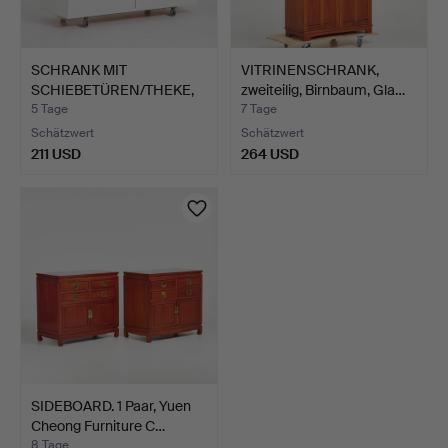
SCHRANK MIT
VITRINENSCHRANK,
SCHIEBETÜREN/THEKE,
zweiteilig, Birnbaum, Gla…
weiß lacki…
5 Tage
7 Tage
Schätzwert
Schätzwert
211 USD
264 USD
SIDEBOARD. 1 Paar, Yuen
Cheong Furniture C…
8 Tage