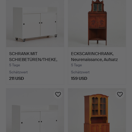
SCHRANK MIT
ECKSCARINCHRANK,
SCHIEBETÜREN/THEKE,
Neurenaissance, Aufsatz
weiß lacki…
m…
5 Tage
5 Tage
Schätzwert
Schätzwert
211 USD
159 USD