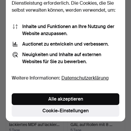
Dienstleistung erforderlich. Die Cookies, die Sie
selbst verwalten können, werden verwendet, um:
SIDEBOARD, weiß
PETER J. LASSEN.
Inhalte und Funktionen an Ihre Nutzung der
lackiertes MDF auf lackier…
Medienschrank, 2 Stk., wa…
5 Tage
5 Tage
Website anzupassen.
Schätzwert
Schätzwert
Auctionet zu entwickeln und verbessern.
211 USD
211 USD
Neuigkeiten und Inhalte auf externen
Websites für Sie zu bewerben.
Weitere Informationen:
Datenschutzerklärung
Alle akzeptieren
Cookie-Einstellungen
SIDEBOARD, weiß
ARBEITSTISCH/ARCHIVRE
lackiertes MDF auf lackier…
GAL auf Rollen mit 8 …
5 Tage
5 Tage