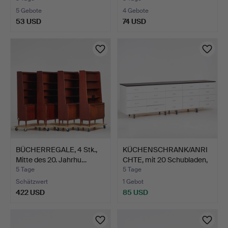
5 Gebote
4 Gebote
53 USD
74 USD
BÜCHERREGALE, 4 Stk.,
KÜCHENSCHRANK/ANRI
Mitte des 20. Jahrhu…
CHTE, mit 20 Schubladen,
…
5 Tage
5 Tage
Schätzwert
1 Gebot
422 USD
85 USD