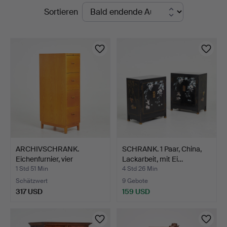
Laufende
Sortieren
Auktionsverk
Auktionen
Sickla
ARCHIVSCHRANK.
SCHRANK. 1 Paar, China,
Eichenfurnier, vier
Lackarbeit, mit Ei…
Schubla…
1 Std 51 Min
4 Std 26 Min
Schätzwert
9 Gebote
317 USD
159 USD