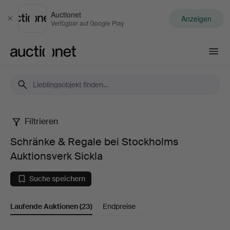
Auctionet
Anzeigen
Schließen
Verfügbar auf Google Play
Auctionet.com
Filtrieren
Schränke
Schränke & Regale bei Stockholms
&
Auktionsverk Sickla
Regale
Suche speichern
bei
Laufende Auktionen
(23)
Endpreise
Stockholms