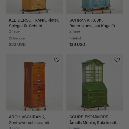
KLEIDERSCHRANK, Kiefer,
SCHRANK, 18. Jh.,
Spiegeltür, Schubl…
Bauernkunst, auf Kugelfü…
2 Tage
2 Tage
12 Gebote
1 Gebot
233 USD
138 USD
ARCHIVSCHRANK,
SCHREIBKOMMODE,
Zentralverschluss, mit
Åmells Möbler, Rokokostil,…
Plak…
3 Tage
3 Tage