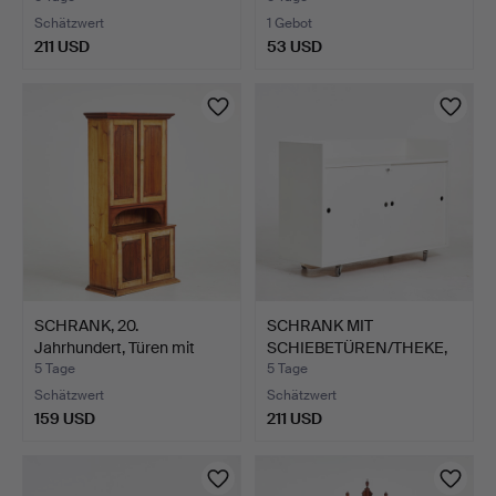
Schätzwert
1 Gebot
211 USD
53 USD
SCHRANK, 20.
SCHRANK MIT
Jahrhundert, Türen mit
SCHIEBETÜREN/THEKE,
Rillen…
weiß lacki…
5 Tage
5 Tage
Schätzwert
Schätzwert
159 USD
211 USD