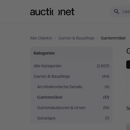
Auctionet.com
Alle Objekte
/
Garten & Baupflege
/
Gartenmöbel
G
Gartenmöbel
Kategorien
in
Alle Kategorien
(2.807)
Garten & Baupflege
(44)
Vereinigtes
Architektonische Details
(4)
Königreich
Gartenmöbel
(17)
L
Gartenskulpturen & Urnen
(16)
S
A
Sonstiges
(7)