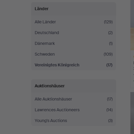
Länder
Alle Länder
(129)
Deutschland
(2)
Dänemark
(1)
Schweden
(109)
Vereinigtes Königreich
(17)
Auktionshäuser
A
O
Alle Auktionshäuser
(17)
Lawrences Auctioneers
(14)
Young's Auctions
(3)