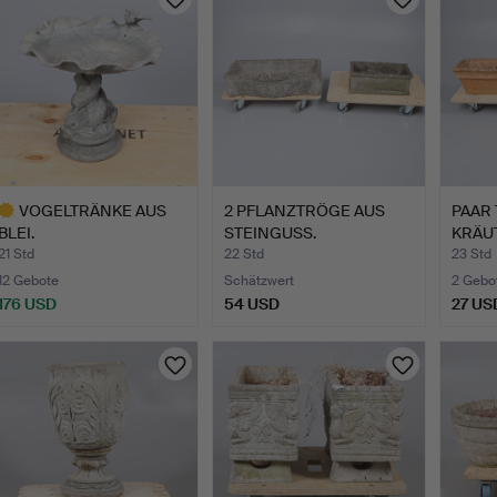
VOGELTRÄNKE AUS
2 PFLANZTRÖGE AUS
PAAR
BLEI.
STEINGUSS.
KRÄU
WEIT
21 Std
22 Std
23 Std
12 Gebote
Schätzwert
2 Gebo
176 USD
54 USD
27 US
usgewähltes
bjekt