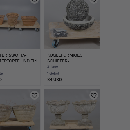
 TERRAKOTTA-
KUGELFÖRMIGES
TERTÖPFE UND EIN
SCHIEFER-
E…
WASSEROBJEKT VON
2 Tage
WO…
te
1 Gebot
D
34 USD