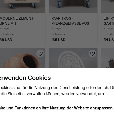
MODERNE ZEMENT-
PAAR TROG-
EIN P
URNE MIT
PFLANZGEFÄSSE AUS
GART
AKANTHUSBLATT-DEKO…
STEINGUSS.
E AUS
2 Tage
2 Tage
2 Tage
Schätzwert
Schätzwert
Schätz
68 USD
135 USD
54 U
erwenden Cookies
ookies sind für die Nutzung der Dienstleistung erforderlich. D
 die Sie selbst verwalten können, werden verwendet, um:
EIN TERRAKOTTA-
EIN LACKIERTER
PAAR 
OLIVEN (?) -GEFÄSS.
PEACOCK-
BRUN
alte und Funktionen an Ihre Nutzung der Website anzupassen.
GARTENSTUHL AUS
PFLA
5 Tage
5 Tage
5 Tage