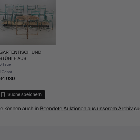
GARTENTISCH UND
STÜHLE AUS
LACKIERTEM GUSS…
6 Tage
1 Gebot
34 USD
Suche speichern
ie können auch in
Beendete Auktionen aus unserem Archiv
su