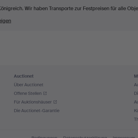
Königreich. Wir haben Transporte zur Festpreisen für alle Obje
eigen
Auctionet
M
Über Auctionet
A
Offene Stellen
D
Für Auktionshäuser
A
Die Auctionet-Garantie
Kü
T