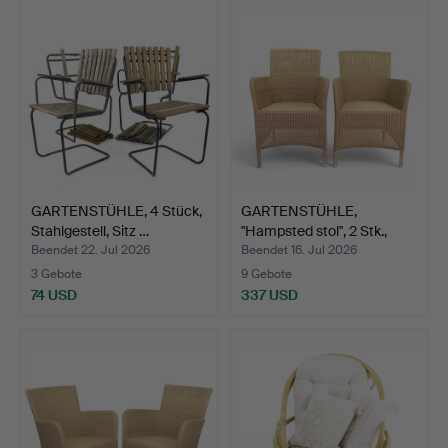
GARTENSTÜHLE, 4 Stück,
GARTENSTÜHLE,
Stahlgestell, Sitz …
"Hampsted stol", 2 Stk.,
mit…
Beendet 22. Jul 2026
Beendet 16. Jul 2026
3 Gebote
9 Gebote
74 USD
337 USD