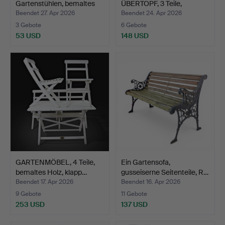
Gartenstühlen, bemaltes
ÜBERTOPF, 3 Teile,
Hol…
Gusseis…
Beendet 27. Apr 2026
Beendet 24. Apr 2026
3 Gebote
6 Gebote
53 USD
148 USD
GARTENMÖBEL, 4 Teile,
Ein Gartensofa,
bemaltes Holz, klapp…
gusseiserne Seitenteile, R…
Beendet 17. Apr 2026
Beendet 16. Apr 2026
9 Gebote
11 Gebote
253 USD
137 USD