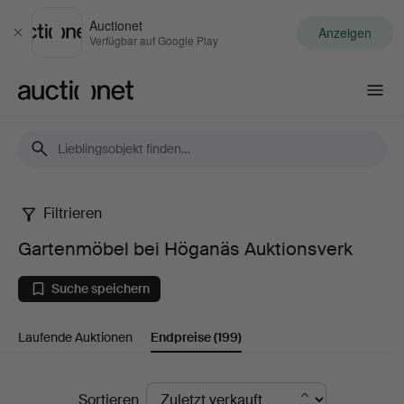
Auctionet
Anzeigen
Schließen
Verfügbar auf Google Play
Auctionet.com
Filtrieren
Gartenmöbel
Gartenmöbel bei Höganäs Auktionsverk
bei
Suche speichern
Höganäs
Laufende Auktionen
Endpreise
(199)
Auktionsverk
Endpreise
Sortieren