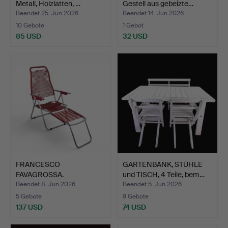
Metall, Holzlatten, …
Gestell aus gebeizte…
Beendet 25. Jun 2026
Beendet 14. Jun 2026
10 Gebote
1 Gebot
85 USD
32 USD
FRANCESCO
GARTENBANK, STÜHLE
FAVAGROSSA.
und TISCH, 4 Teile, bem…
Sonnenliege, "Spaghe…
Beendet 8. Jun 2026
Beendet 5. Jun 2026
5 Gebote
9 Gebote
137 USD
74 USD