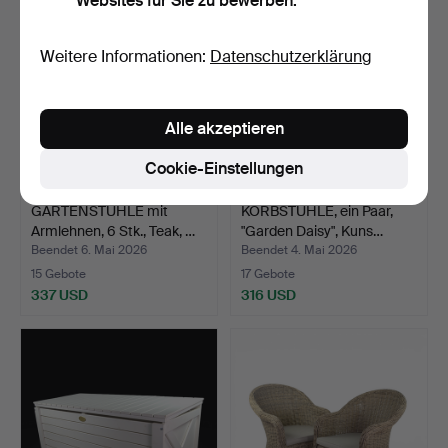
Websites für Sie zu bewerben.
Weitere Informationen:
Datenschutzerklärung
Alle akzeptieren
Cookie-Einstellungen
GARTENSTÜHLE mit
KORBSTÜHLE, ein Paar,
Armlehnen, 6 Stk., Teak, …
"Garden Daisy", Kuns…
Beendet 6. Mai 2026
Beendet 4. Mai 2026
15 Gebote
17 Gebote
337 USD
316 USD