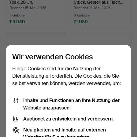
Teak, 20. Jh.
Stück, Gestell aus Flach…
Beendet 15. Mai 2026
Beendet 12. Mai 2026
7 Gebote
8 Gebote
116 USD
74 USD
Wir verwenden Cookies
Einige Cookies sind für die Nutzung der
Dienstleistung erforderlich. Die Cookies, die Sie
selbst verwalten können, werden verwendet, um:
KORBSESSEL, ein Paar,
KORBSTÜHLE, 4 Stk.,
Inhalte und Funktionen an Ihre Nutzung der
"Byaholma", Rattan, …
zeitgenössisch.
Website anzupassen.
Beendet 11. Mai 2026
Beendet 7. Mai 2026
11 Gebote
11 Gebote
Auctionet zu entwickeln und verbessern.
127 USD
85 USD
Neuigkeiten und Inhalte auf externen