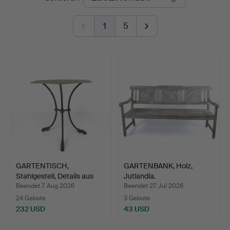
1
5
GARTENTISCH,
GARTENBANK, Holz,
Stahlgestell, Details aus
Jutlandia.
Gus…
Beendet 7. Aug 2026
Beendet 27. Jul 2026
24 Gebote
3 Gebote
232 USD
43 USD