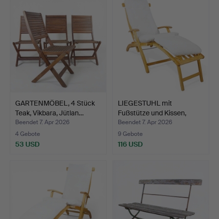
GARTENMÖBEL, 4 Stück
LIEGESTUHL mit
Teak, Vikbara, Jütlan…
Fußstütze und Kissen,
verst…
Beendet 7. Apr 2026
Beendet 7. Apr 2026
4 Gebote
9 Gebote
53 USD
116 USD