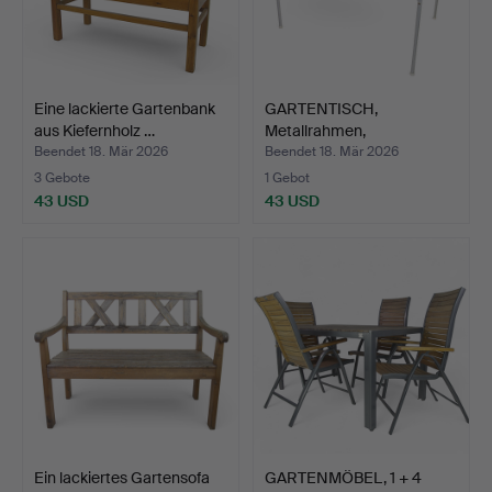
Eine lackierte Gartenbank
GARTENTISCH,
aus Kiefernholz …
Metallrahmen,
Teakholzrippen,…
Beendet 18. Mär 2026
Beendet 18. Mär 2026
3 Gebote
1 Gebot
43 USD
43 USD
Ein lackiertes Gartensofa
GARTENMÖBEL, 1 + 4