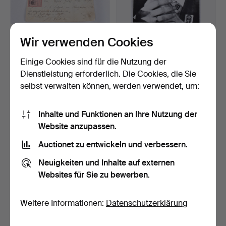
OSKAR I. unterschriebenes
LECH WALESA. signiertes
Wir verwenden Cookies
Ernennungsschrei…
Foto.
Beendet 7. Nov 2025
Beendet 7. Nov 2025
Einige Cookies sind für die Nutzung der
1 Gebot
1 Gebot
Dienstleistung erforderlich. Die Cookies, die Sie
53 USD
32 USD
selbst verwalten können, werden verwendet, um:
Inhalte und Funktionen an Ihre Nutzung der
Website anzupassen.
Auctionet zu entwickeln und verbessern.
Neuigkeiten und Inhalte auf externen
Websites für Sie zu bewerben.
Weitere Informationen:
Datenschutzerklärung
YASSIR ARAFAT.
ELLEN JOLIN.
Autogramm 1983.
„Reiseskizzen aus
Deutschland…
Beendet 7. Nov 2025
Beendet 7. Okt 2025