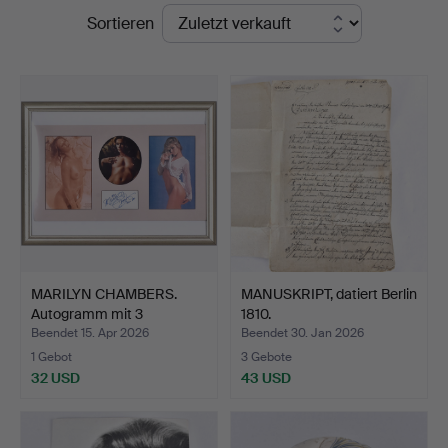
Endpreise
Sortieren
Auktionskammare
MARILYN CHAMBERS.
MANUSKRIPT, datiert Berlin
Autogramm mit 3
1810.
gerahmte…
Beendet 15. Apr 2026
Beendet 30. Jan 2026
1 Gebot
3 Gebote
32 USD
43 USD