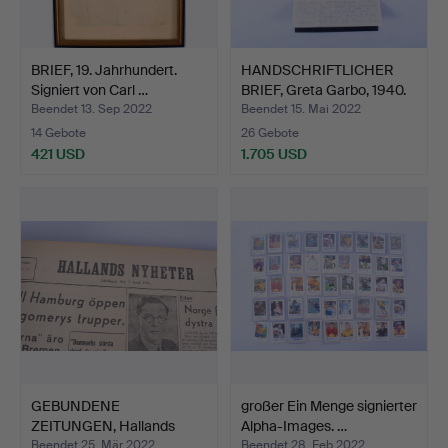
BRIEF, 19. Jahrhundert.
HANDSCHRIFTLICHER
Signiert von Carl …
BRIEF, Greta Garbo, 1940.
Beendet 13. Sep 2022
Beendet 15. Mai 2022
14 Gebote
26 Gebote
421 USD
1.705 USD
GEBUNDENE
großer Ein Menge signierter
ZEITUNGEN, Hallands
Alpha-Images. …
Nyheter, 194…
Beendet 25. Mär 2022
Beendet 28. Feb 2022