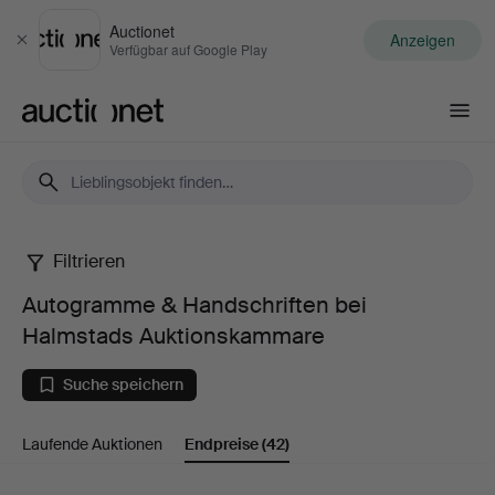
Auctionet
Anzeigen
Schließen
Verfügbar auf Google Play
Auctionet.com
Filtrieren
Autogramme
Autogramme & Handschriften bei
&
Halmstads Auktionskammare
Handschriften
Suche speichern
bei
Laufende Auktionen
Endpreise
(42)
Halmstads