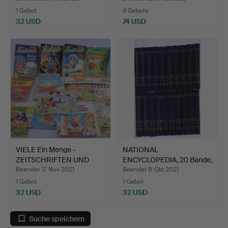
1 Gebot
9 Gebote
32 USD
74 USD
VIELE Ein Menge -
NATIONAL
ZEITSCHRIFTEN UND
ENCYCLOPEDIA, 20 Bände,
SERIE-A…
Bokförlag…
Beendet 17. Nov 2021
Beendet 9. Okt 2021
1 Gebot
1 Gebot
32 USD
32 USD
Suche speichern