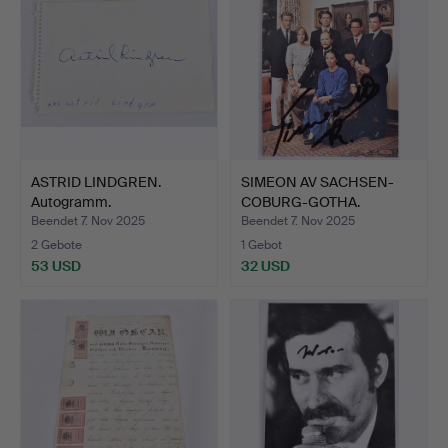
ASTRID LINDGREN.
SIMEON AV SACHSEN-
Autogramm.
COBURG-GOTHA.
signiertes…
Beendet 7. Nov 2025
Beendet 7. Nov 2025
2 Gebote
1 Gebot
53 USD
32 USD