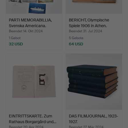
PARTI MEMORABILLIA,
BERICHT, Olympische
Svenska Americana.
Spiele 1906 in Athen.
Beendet 14. Okt 2024
Beendet 31. Jul 2024
1 Gebot
5 Gebote
32 USD
64 USD
EINTRITTSKARTE. Zum
DAS FILMJOURNAL, 1923-
Rathaus Borgargård und…
1927.
Beendet 20. Apr 2024
Beendet 27. Mär 2024