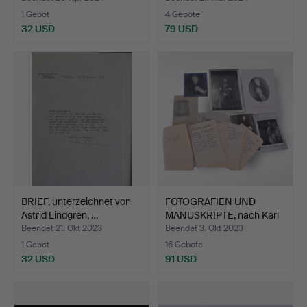
1 Gebot
4 Gebote
32 USD
79 USD
BRIEF, unterzeichnet von
FOTOGRAFIEN UND
Astrid Lindgren, …
MANUSKRIPTE, nach Karl
XII.
Beendet 21. Okt 2023
Beendet 3. Okt 2023
1 Gebot
16 Gebote
32 USD
91 USD