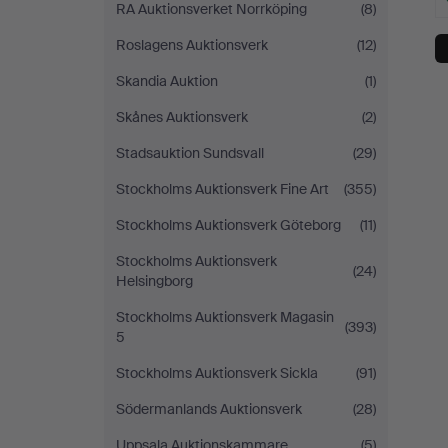
RA Auktionsverket Norrköping
(8)
Roslagens Auktionsverk
(12)
Skandia Auktion
(1)
Skånes Auktionsverk
(2)
Stadsauktion Sundsvall
(29)
Stockholms Auktionsverk Fine Art
(355)
Stockholms Auktionsverk Göteborg
(11)
Stockholms Auktionsverk
(24)
Helsingborg
Stockholms Auktionsverk Magasin
(393)
5
Stockholms Auktionsverk Sickla
(91)
Södermanlands Auktionsverk
(28)
Uppsala Auktionskammare
(5)