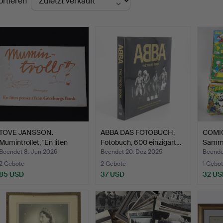
ortieren
TOVE JANSSON.
ABBA DAS FOTOBUCH,
COMIC
Mumintrollet, "En liten
Fotobuch, 600 einzigart…
Samml
pres…
Beendet 8. Jun 2026
Beendet 20. Dez 2025
Beendet
2 Gebote
2 Gebote
1 Gebot
85 USD
37 USD
32 US