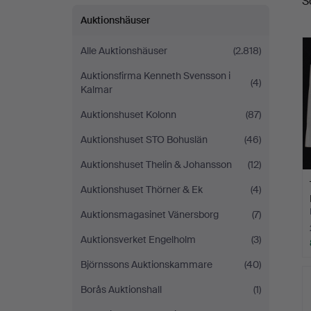
S
Auktionshäuser
Alle Auktionshäuser
(2.818)
Auktionsfirma Kenneth Svensson i
(4)
Kalmar
Auktionshuset Kolonn
(87)
Auktionshuset STO Bohuslän
(46)
Auktionshuset Thelin & Johansson
(12)
Auktionshuset Thörner & Ek
(4)
Auktionsmagasinet Vänersborg
(7)
Auktionsverket Engelholm
(3)
Björnssons Auktionskammare
(40)
Borås Auktionshall
(1)