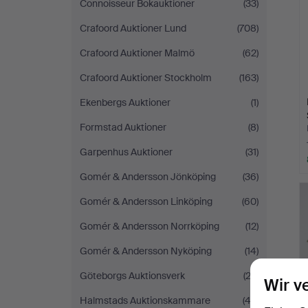
Connoisseur Bokauktioner
(33)
Crafoord Auktioner Lund
(708)
Crafoord Auktioner Malmö
(62)
Crafoord Auktioner Stockholm
(163)
Ekenbergs Auktioner
(1)
Formstad Auktioner
(8)
Garpenhus Auktioner
(31)
Gomér & Andersson Jönköping
(36)
Gomér & Andersson Linköping
(60)
Gomér & Andersson Norrköping
(12)
Gomér & Andersson Nyköping
(14)
Göteborgs Auktionsverk
(23)
Wir v
Halmstads Auktionskammare
(42)