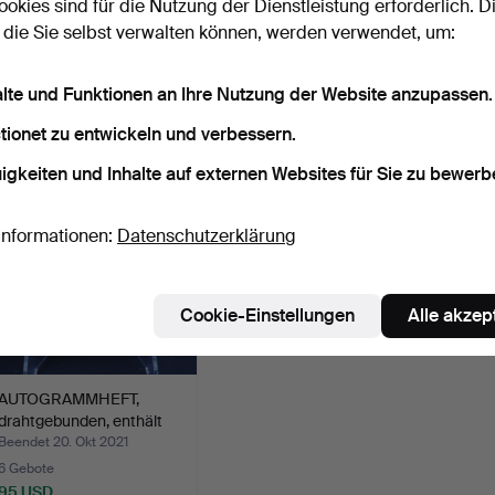
ookies sind für die Nutzung der Dienstleistung erforderlich. D
 die Sie selbst verwalten können, werden verwendet, um:
FILME/SAMMLERGEGEN
CARL LARSSON.
CA
STÄNDE, schwarz-weiß,
Postkarte mit
HAND
19…
handgeschriebe…
DANK
Beendet 21. Apr 2023
Beendet 28. Nov 2022
Beende
alte und Funktionen an Ihre Nutzung der Website anzupassen.
7 Gebote
9 Gebote
47 Geb
64 USD
117 USD
897 U
tionet zu entwickeln und verbessern.
Ausgewähltes
Ausgewä
igkeiten und Inhalte auf externen Websites für Sie zu bewerb
Objekt
Objekt
Informationen:
Datenschutzerklärung
Cookie-Einstellungen
Alle akzep
AUTOGRAMMHEFT,
drahtgebunden, enthält
u.a.…
Beendet 20. Okt 2021
6 Gebote
95 USD