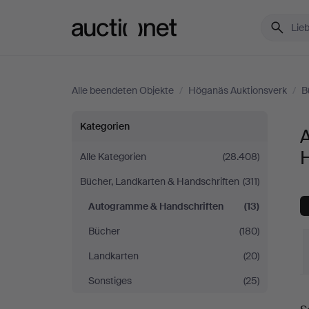
Auctionet.com
Alle beendeten Objekte
/
Höganäs Auktionsverk
/
B
Autogramme
Kategorien
&
Alle Kategorien
(28.408)
Bücher, Landkarten & Handschriften
(311)
Handschriften
Autogramme & Handschriften
(13)
bei
Bücher
(180)
Höganäs
Landkarten
(20)
Sonstiges
(25)
Auktionsverk
E