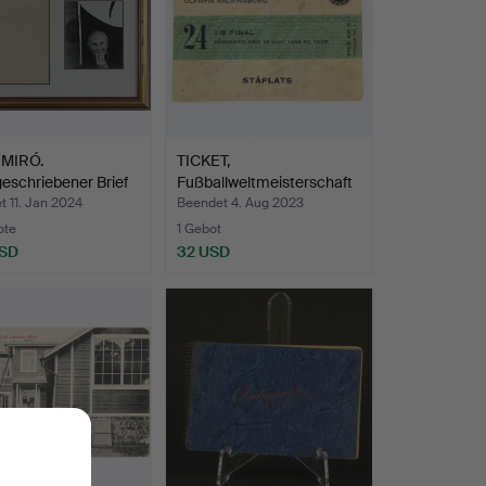
MIRÓ.
TICKET,
eschriebener Brief
Fußballweltmeisterschaft
pa…
1958 Olym…
 11. Jan 2024
Beendet 4. Aug 2023
ote
1 Gebot
USD
32 USD