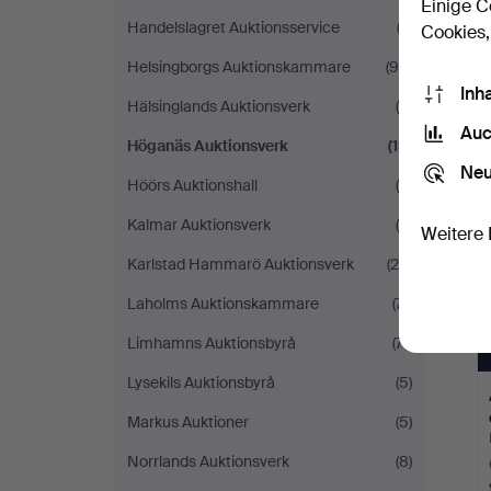
Einige C
Handelslagret Auktionsservice
(3)
Cookies,
Helsingborgs Auktionskammare
(99)
Inh
Hälsinglands Auktionsverk
(6)
Auc
Höganäs Auktionsverk
(13)
Neu
Höörs Auktionshall
(4)
Kalmar Auktionsverk
(8)
Weitere 
Karlstad Hammarö Auktionsverk
(20)
Laholms Auktionskammare
(71)
Limhamns Auktionsbyrå
(71)
Lysekils Auktionsbyrå
(5)
Markus Auktioner
(5)
Norrlands Auktionsverk
(8)