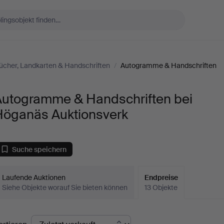
ücher, Landkarten & Handschriften
/
Autogramme & Handschriften
Autogramme & Handschriften bei
Höganäs Auktionsverk
Suche speichern
Laufende Auktionen
Endpreise
Siehe Objekte worauf Sie bieten können
13 Objekte
ndpreise