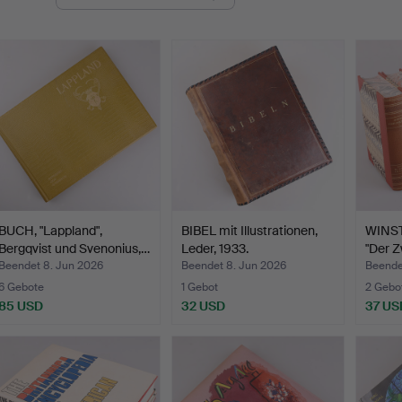
BUCH, "Lappland",
BIBEL mit Illustrationen,
WINS
Bergqvist und Svenonius,…
Leder, 1933.
"Der Z
Beendet 8. Jun 2026
Beendet 8. Jun 2026
Beende
6 Gebote
1 Gebot
2 Gebo
85 USD
32 USD
37 US