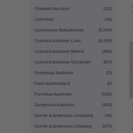
Chalkwell Auctions
(132)
Colombos
(34)
Connoisseur Bokauktioner
(5.264)
Crafoord Auktioner Lund
(8.298)
Crafoord Auktioner Malmö
(386)
Crafoord Auktioner Stockholm
(817)
Ekenbergs Auktioner
(31)
Falun Auktionsbyrå
(6)
Formstad Auktioner
(506)
Garpenhus Auktioner
(360)
Gomér & Andersson Jönköping
(34)
Gomér & Andersson Linköping
(875)