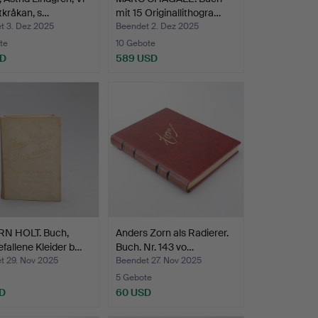
tkråkan, s…
mit 15 Originallithogra…
t 3. Dez 2025
Beendet 2. Dez 2025
te
10 Gebote
SD
589 USD
N HOLT. Buch,
Anders Zorn als Radierer.
fallene Kleider b…
Buch. Nr. 143 vo…
t 29. Nov 2025
Beendet 27. Nov 2025
5 Gebote
D
60 USD