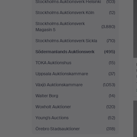
Stockholms Auktionsverk Helsinki
(103)
Stockholms Auktionsverk Köln
(12)
Stockholms Auktionsverk
(3.880)
Magasin 5
Stockholms Auktionsverk Sickla
(710)
Södermanlands Auktionsverk
(495)
TOKA Auktionshus
(15)
Uppsala Auktionskammare
(37)
Växjö Auktionskammare
(1.053)
Walter Borg
(14)
Woxholt Auktioner
(120)
Young's Auctions
(52)
Örebro Stadsauktioner
(318)