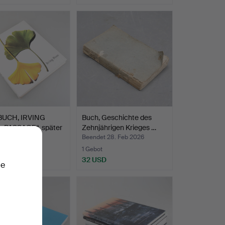
UCH, IRVING
Buch, Geschichte des
„PASSAGE“, später
Zehnjährigen Krieges …
t 3. Mär 2026
Beendet 28. Feb 2026
te
1 Gebot
SD
32 USD
ie