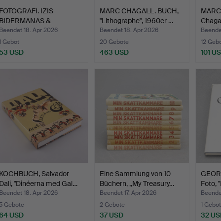
FOTOGRAFI. IZIS
MARC CHAGALL. BUCH,
MARC
BIDERMANAS &
"Lithographe", 1960er …
Chagal
JACQUES PREVE…
Beendet 18. Apr 2026
Beendet 18. Apr 2026
Beende
1 Gebot
20 Gebote
12 Geb
53 USD
463 USD
101 U
KOCHBUCH, Salvador
Eine Sammlung von 10
GEOR
Dali, "Dinéerna med Gal…
Büchern, „My Treasury…
Foto, 
Beendet 18. Apr 2026
Beendet 17. Apr 2026
Beendet
5 Gebote
2 Gebote
1 Gebot
64 USD
37 USD
32 US