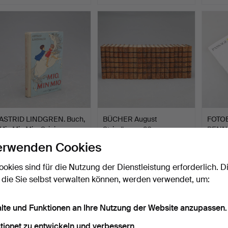
ASTRID LINDGREN. Buch,
BÜCHER August
FOTOB
Mio Min Mio, Origin…
Strindberg. , 20
PENN 
halbfranzös…
Te…
Beendet 17. Mär 2026
Beendet 13. Mär 2026
Beende
erwenden Cookies
1 Gebot
6 Gebote
4 Gebo
32 USD
58 USD
53 U
ookies sind für die Nutzung der Dienstleistung erforderlich. D
 die Sie selbst verwalten können, werden verwendet, um:
alte und Funktionen an Ihre Nutzung der Website anzupassen.
tionet zu entwickeln und verbessern.