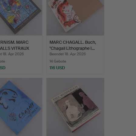
RNISM. MARC
MARC CHAGALL. Buch,
ALLS VITRAUX
"Chagall Lithographe I…
 JERU…
t 18. Apr 2026
Beendet 18. Apr 2026
ote
14 Gebote
USD
116 USD