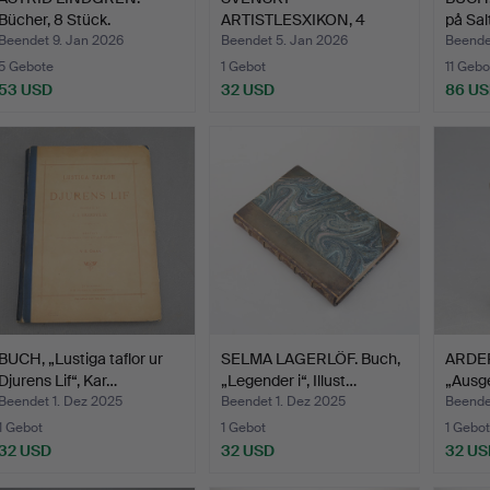
Bücher, 8 Stück.
ARTISTLESXIKON, 4
på Sal
Bands, Allhems V…
Beendet 9. Jan 2026
Beendet 5. Jan 2026
Beende
5 Gebote
1 Gebot
11 Gebo
53 USD
32 USD
86 U
BUCH, „Lustiga taflor ur
SELMA LAGERLÖF. Buch,
ARDER
Djurens Lif“, Kar…
„Legender i“, Illust…
„Ausge
Beendet 1. Dez 2025
Beendet 1. Dez 2025
Beende
1 Gebot
1 Gebot
1 Gebot
32 USD
32 USD
32 US