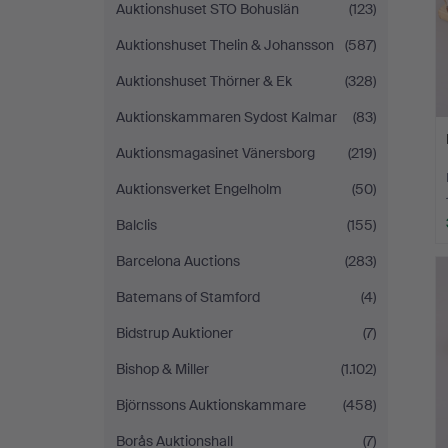
Auktionshuset STO Bohuslän
(123)
Auktionshuset Thelin & Johansson
(587)
Auktionshuset Thörner & Ek
(328)
Auktionskammaren Sydost Kalmar
(83)
Auktionsmagasinet Vänersborg
(219)
Auktionsverket Engelholm
(50)
Balclis
(155)
Barcelona Auctions
(283)
Batemans of Stamford
(4)
Bidstrup Auktioner
(7)
Bishop & Miller
(1.102)
Björnssons Auktionskammare
(458)
Borås Auktionshall
(7)