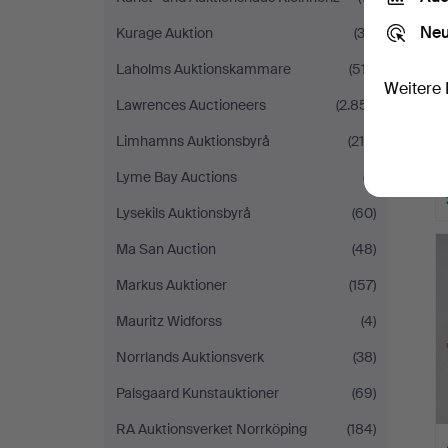
Neu
Kurage Auktion
(33)
Laholms Auktionskammare
(517)
Weitere 
Lawrences Auctioneers
(2.851)
Limhamns Auktionsbyrå
(215)
Lyme Bay Auctions
(7)
Lysekils Auktionsbyrå
(60)
Ma San Auction
(48)
Markus Auktioner
(157)
Mauritz Widforss
(4)
Norrlands Auktionsverk
(38)
Palsgaard Kunstauktioner
(69)
RA Auktionsverket Norrköping
(184)