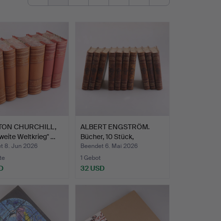
TON CHURCHILL,
ALBERT ENGSTRÖM.
weite Weltkrieg" …
Bücher, 10 Stück,
"Gubbar…
t 8. Jun 2026
Beendet 6. Mai 2026
te
1 Gebot
D
32 USD