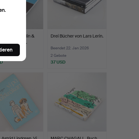
en.
 „Gunnel Sahlin &
Drei Bücher von Lars Lerin.
Boda“, Train …
t 14. Feb 2026
Beendet 22. Jan 2026
tieren
te
2 Gebote
SD
37 USD
Astrid Lindgren, Vi
MARC CHAGALL. Buch