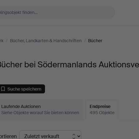
rk
/
Bücher, Landkarten & Handschriften
/
Bücher
Bücher bei Södermanlands Auktionsve
Suche speichern
Laufende Auktionen
Endpreise
Siehe Objekte worauf Sie bieten können
495 Objekte
ndpreise
ortieren