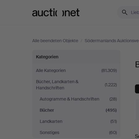
Auctionet.com
Alle beendeten Objekte
/
Södermanlands Auktionsve
Bücher
Kategorien
bei
Alle Kategorien
(81.309)
Bücher, Landkarten &
Södermanlands
(1.222)
Handschriften
Auktionsverk
Autogramme & Handschriften
(28)
Bücher
(495)
Landkarten
(51)
E
Sonstiges
(60)
S