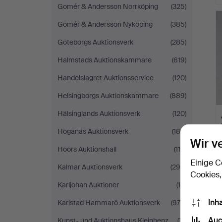
Gomér & Andersson Norrköping
(325)
Gomér & Andersson Nyköping
(385)
Göteborgs Auktionsverk
(285)
Halmstads Auktionskammare
(619)
Handelslagret Auktionsservice
(120)
Helsingborgs Auktionskammare
(889)
Hälsinglands Auktionsverk
(120)
Höganäs Auktionsverk
(180)
Wir v
Höörs Auktionshall
(114)
Einige C
Kalmar Auktionsverk
(295)
Cookies,
Karljohan Auktioner
(10)
Inh
Karlstad Hammarö Auktionsverk
(978)
Auc
Kunst- und Auktionshaus Kleinhenz
(17)