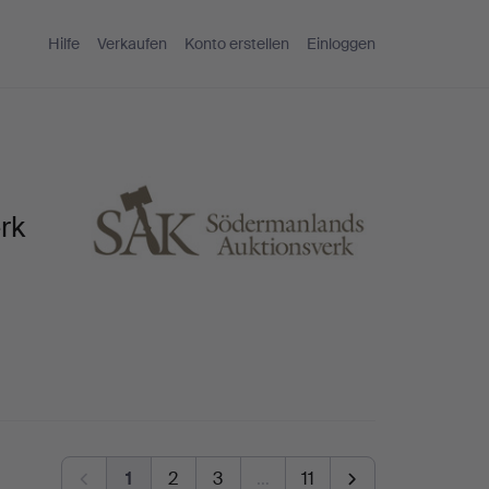
Hilfe
Verkaufen
Konto erstellen
Einloggen
rk
1
2
3
…
11