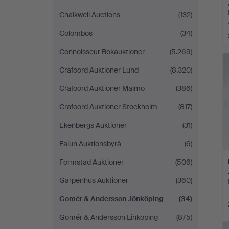
Chalkwell Auctions
(132)
Colombos
(34)
Connoisseur Bokauktioner
(5.269)
Crafoord Auktioner Lund
(8.320)
Crafoord Auktioner Malmö
(386)
Crafoord Auktioner Stockholm
(817)
Ekenbergs Auktioner
(31)
Falun Auktionsbyrå
(6)
Formstad Auktioner
(506)
Garpenhus Auktioner
(360)
Gomér & Andersson Jönköping
(34)
Gomér & Andersson Linköping
(875)