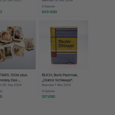
lafvarnas fa…
t 26. Jan 2025
Beendet 19. Dez 2024
9 Gebote
D
633 USD
Ausgewähltes
Objekt
ARS. 150st plus.
BUCH, Boris Pastrnak,
Presley, Das …
„Doktor Schiwago“.
t 28. Sep 2024
Beendet 1. Mai 2024
te
4 Gebote
SD
127 USD