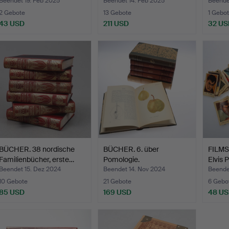
Beendet 19. Feb 2025
Beendet 14. Feb 2025
Beende
2 Gebote
13 Gebote
1 Gebot
43 USD
211 USD
32 US
BÜCHER. 38 nordische
BÜCHER. 6. über
FILMST
Familienbücher, erste…
Pomologie.
Elvis 
Beendet 15. Dez 2024
Beendet 14. Nov 2024
Beende
10 Gebote
21 Gebote
6 Gebo
85 USD
169 USD
48 U