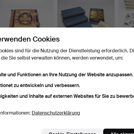
erwenden Cookies
ookies sind für die Nutzung der Dienstleistung erforderlich. D
 die Sie selbst verwalten können, werden verwendet, um:
ILLUSTRIERTE
J.R.R. TOLKIEN. 4 Bücher,
BÜCHE
FAMILIENBIBEL. „Die
Almqvist & Wikse…
1959 
Heilige S…
Beendet 18. Jun 2025
Beendet 6. Jun 2025
Beende
alte und Funktionen an Ihre Nutzung der Website anzupassen.
9 Gebote
5 Gebote
1 Gebot
180 USD
69 USD
59 U
tionet zu entwickeln und verbessern.
igkeiten und Inhalte auf externen Websites für Sie zu bewerb
Informationen:
Datenschutzerklärung