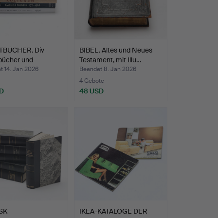
BÜCHER. Div
BIBEL. Altes und Neues
bücher und
Testament, mit Illu…
oge,…
t 14. Jan 2026
Beendet 8. Jan 2026
4 Gebote
D
48 USD
SK
IKEA-KATALOGE DER