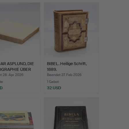
AR ASPLUND, DIE
BIBEL. Heilige Schrift,
GRAPHIE ÜBER
1889.
A…
t 28. Apr 2026
Beendet 27. Feb 2026
te
1 Gebot
SD
32 USD