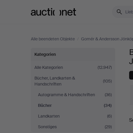
Auctionet.com
Alle beendeten Objekte
/
Gomér & Andersson Jönkö
Bücher
Kategorien
bei
Alle Kategorien
(12.947)
Bücher, Landkarten &
Gomér
(105)
Handschriften
&
Autogramme & Handschriften
(36)
Bücher
(34)
Andersson
E
Landkarten
(6)
S
Jönköping
Sonstiges
(29)