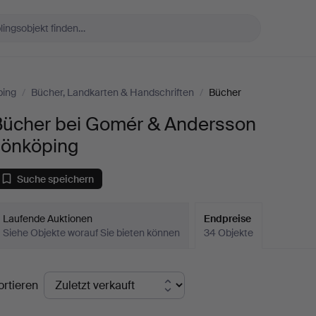
ping
/
Bücher, Landkarten & Handschriften
/
Bücher
Bücher bei Gomér & Andersson
Jönköping
Suche speichern
Laufende Auktionen
Endpreise
Siehe Objekte worauf Sie bieten können
34 Objekte
ndpreise
ortieren