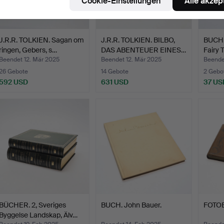
Cookie-Einstellungen
Alle akzep
J.R.R. TOLKIEN. Sagan om
J.R.R. TOLKIEN. BILBO,
BUCH.
ringen, Gebers, s…
DAS ABENTEUER EINES…
Fairy T
Beendet 12. Mär 2025
Beendet 12. Mär 2025
Beende
26 Gebote
14 Gebote
2 Gebo
592 USD
631 USD
37 US
BÜCHER. 2, Sveriges
BUCH. John Bauer.
FOTOB
Byggelse Landskap, Älv…