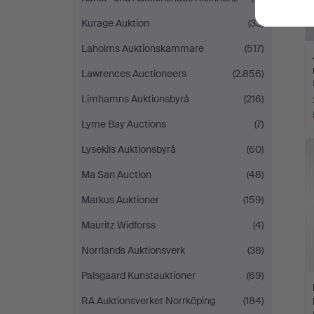
Kurage Auktion
(33)
Laholms Auktionskammare
(517)
Lawrences Auctioneers
(2.856)
Limhamns Auktionsbyrå
(216)
Lyme Bay Auctions
(7)
Lysekils Auktionsbyrå
(60)
Ma San Auction
(48)
Markus Auktioner
(159)
Mauritz Widforss
(4)
Norrlands Auktionsverk
(38)
Palsgaard Kunstauktioner
(69)
RA Auktionsverket Norrköping
(184)