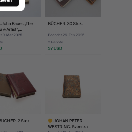
tieren
 John Bauer, „The
BÜCHER. 30 Stck.
ale Artist“,…
t 9. Mär 2025
Beendet 26. Feb 2025
te
2 Gebote
D
37 USD
ÜCHER. 2 Stck.
JOHAN PETER
WESTRING. Svenska