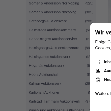
Gomér & Andersson Norrköping
(325)
Gomér & Andersson Nyköping
(385)
Göteborgs Auktionsverk
(285)
Halmstads Auktionskammare
(619)
Wir v
Handelslagret Auktionsservice
(120)
Einige C
Cookies,
Helsingborgs Auktionskammare
(890)
Hälsinglands Auktionsverk
(120)
Inh
Höganäs Auktionsverk
(181)
Auc
Höörs Auktionshall
(114)
Neu
Kalmar Auktionsverk
(295)
Karljohan Auktioner
(10)
Weitere 
Karlstad Hammarö Auktionsverk
(978)
Kunst- und Auktionshaus Kleinhenz
(17)