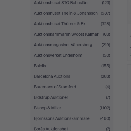
Auktionshuset STO Bohuslän
(123)
Auktionshuset Thelin & Johansson
(587)
Auktionshuset Thörner & Ek
(328)
Auktionskammaren Sydost Kalmar
(83)
Auktionsmagasinet Vänersborg
(219)
Auktionsverket Engelholm
(50)
Balclis
(155)
Barcelona Auctions
(283)
Batemans of Stamford
(4)
Bidstrup Auktioner
(7)
Bishop & Miller
(1.102)
Björnssons Auktionskammare
(460)
Borås Auktionshall
(7)