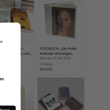
ie
R. Form, 1951-
FOTOBUCH. „Die Pirelli-
und 1962-1965, und…
Kalender sind abges…
t 28. Apr 2025
Beendet 20. Mär 2025
2 Gebote
SD
64 USD
en.