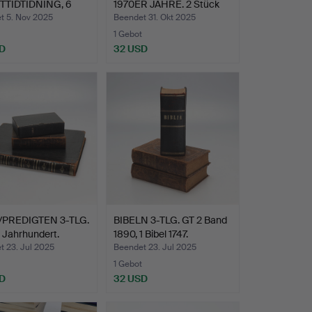
TTIDTIDNING, 6
1970ER JAHRE. 2 Stück
. 1970, 7…
19…
t 5. Nov 2025
Beendet 31. Okt 2025
1 Gebot
D
32 USD
/PREDIGTEN 3-TLG.
BIBELN 3-TLG. GT 2 Band
. Jahrhundert.
1890, 1 Bibel 1747.
t 23. Jul 2025
Beendet 23. Jul 2025
1 Gebot
D
32 USD