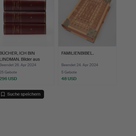
BÜCHER, ICH BIN
FAMILIENBIBEL.
LINDMAN. Bilder aus
Norden…
Beendet 26. Apr 2024
Beendet 24. Apr 2024
25 Gebote
5 Gebote
296 USD
48 USD
Suche speichern