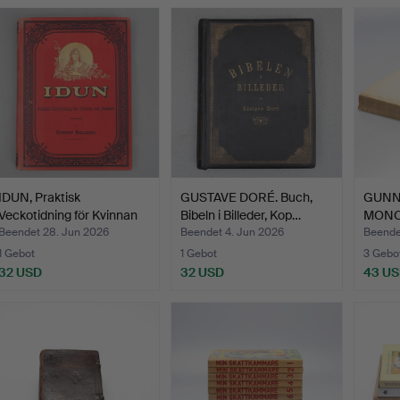
IDUN, Praktisk
GUSTAVE DORÉ. Buch,
GUNN
Veckotidning för Kvinnan
Bibeln i Billeder, Kop…
MONO
oc…
GUNN
Beendet 28. Jun 2026
Beendet 4. Jun 2026
Beende
1 Gebot
1 Gebot
3 Gebo
32 USD
32 USD
43 U