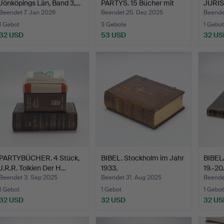
Jönköpings Län, Band 3,…
PARTYS. 15 Bücher mit
JURIS
gemi…
Bänder
Beendet 7. Jan 2026
Beendet 25. Dez 2025
Beende
1 Gebot
3 Gebote
1 Gebot
32 USD
53 USD
32 US
PARTYBÜCHER. 4 Stück,
BIBEL. Stockholm im Jahr
BIBEL
J.R.R. Tolkien Der H…
1933.
19.-20
Beendet 3. Sep 2025
Beendet 31. Aug 2025
Beende
1 Gebot
1 Gebot
1 Gebot
32 USD
32 USD
32 US