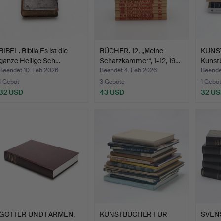
BIBEL. Biblia Es ist die
BÜCHER. 12, „Meine
KUNST
ganze Heilige Sch…
Schatzkammer“, 1-12, 19…
Kunst
Katal
Beendet 10. Feb 2026
Beendet 4. Feb 2026
Beende
1 Gebot
3 Gebote
1 Gebot
32 USD
43 USD
32 US
GÖTTER UND FARMEN,
KUNSTBÜCHER FÜR
SVEN