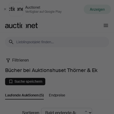
Auctionet
Anzeigen
Schließen
Verfügbar auf Google Play
Auctionet.com
Filtrieren
Bücher
Bücher bei Auktionshuset Thörner & Ek
bei
Suche speichern
Auktionshuset
Laufende Auktionen
(5)
Endpreise
Thörner
&
Laufende
Sortieren