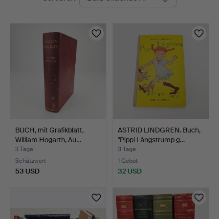
Auktionen
Ek
BUCH, mit Grafikblatt,
ASTRID LINDGREN. Buch,
William Hogarth, Au…
"Pippi Långstrump g…
3 Tage
3 Tage
Schätzwert
1 Gebot
53 USD
32 USD