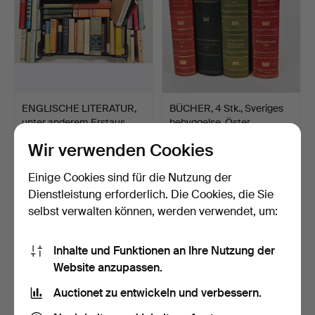
ENGLISCHE LITERATUR,
BÜCHER, 4 Stk., Sveriges
unter anderem Erstaus…
bebyggelse, Öster…
4 Tage
4 Tage
Wir verwenden Cookies
Schätzwert
Schätzwert
53 USD
106 USD
Einige Cookies sind für die Nutzung der
Dienstleistung erforderlich. Die Cookies, die Sie
selbst verwalten können, werden verwendet, um:
Inhalte und Funktionen an Ihre Nutzung der
Website anzupassen.
Auctionet zu entwickeln und verbessern.