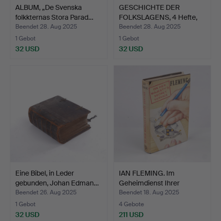
ALBUM, „De Svenska
GESCHICHTE DER
folkkternas Stora Parad…
FOLKSLAGENS, 4 Hefte,
mit v…
Beendet 28. Aug 2025
Beendet 28. Aug 2025
1 Gebot
1 Gebot
32 USD
32 USD
Eine Bibel, in Leder
IAN FLEMING. Im
gebunden, Johan Edman…
Geheimdienst Ihrer
Majestä…
Beendet 26. Aug 2025
Beendet 18. Aug 2025
1 Gebot
4 Gebote
32 USD
211 USD