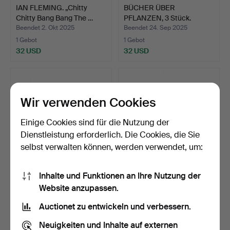
IAN FLEMING. „Chitty
BÜCHER ÜBER
Chitty Bang Bang The …
PFLANZEN, 3 Stück.
Beendet 2. Okt 2025
Beendet 24. Sep 2025
1 Gebot
1 Gebot
32 USD
32 USD
Wir verwenden Cookies
Einige Cookies sind für die Nutzung der
Dienstleistung erforderlich. Die Cookies, die Sie
selbst verwalten können, werden verwendet, um:
Inhalte und Funktionen an Ihre Nutzung der
BAUERNHÖFE KALMAR
DAS BUCH DES
Website anzupassen.
LÄN, Band II 2013.
HANDWERKS, DER
SCHREINEREI UN…
Beendet 15. Sep 2025
Beendet 15. Sep 2025
Auctionet zu entwickeln und verbessern.
1 Gebot
5 Gebote
32 USD
80 USD
Neuigkeiten und Inhalte auf externen