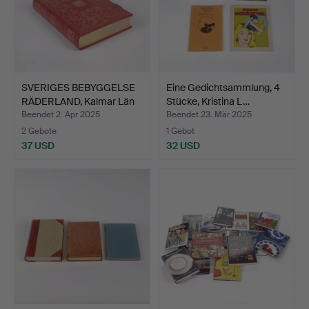
SVERIGES BEBYGGELSE
Eine Gedichtsammlung, 4
RÄDERLAND, Kalmar Län
Stücke, Kristina L…
…
Beendet 2. Apr 2025
Beendet 23. Mär 2025
2 Gebote
1 Gebot
37 USD
32 USD