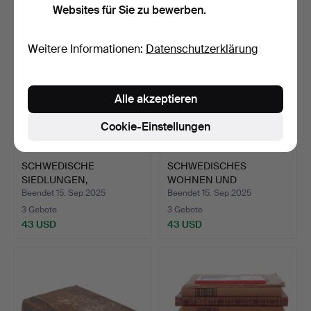
Websites für Sie zu bewerben.
Weitere Informationen:
Datenschutzerklärung
Alle akzeptieren
Cookie-Einstellungen
SCHWEDISCHE
SCHWEDISCHES
SIEDLUNGEN,
WOHNEN UND
SCHWEDISCHE
SCHWEDISCHE WAREN …
Beendet 15. Sep 2025
Beendet 15. Sep 2025
LANDGÜ…
3 Gebote
3 Gebote
43 USD
43 USD