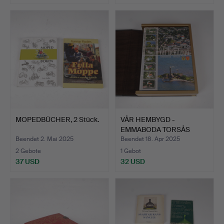
MOPEDBÜCHER, 2 Stück.
VÅR HEMBYGD -
EMMABODA TORSÅS
2008-2009, n…
Beendet 2. Mai 2025
Beendet 18. Apr 2025
2 Gebote
1 Gebot
37 USD
32 USD