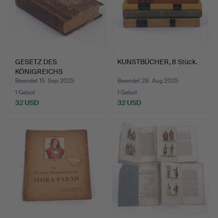
GESETZ DES
KUNSTBÜCHER, 8 Stück.
KÖNIGREICHS
SCHWEDEN, 1734, Nor…
Beendet 15. Sep 2025
Beendet 28. Aug 2025
1 Gebot
1 Gebot
32 USD
32 USD