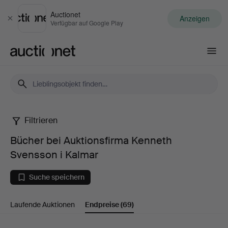
Auctionet
Anzeigen
Schließen
Verfügbar auf Google Play
Auctionet.com
Filtrieren
Bücher
Bücher bei Auktionsfirma Kenneth
bei
Svensson i Kalmar
Auktionsfirma
Suche speichern
Kenneth
Laufende Auktionen
Endpreise
(69)
Svensson