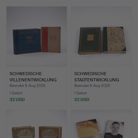
SCHWEDISCHE
SCHWEDISCHE
VILLENENTWICKLUNG
STADTENTWICKLUNG
UND SCHWEDIS…
LANDSCHAFT, 2…
Beendet 9. Aug 2025
Beendet 9. Aug 2025
1 Gebot
1 Gebot
32 USD
32 USD