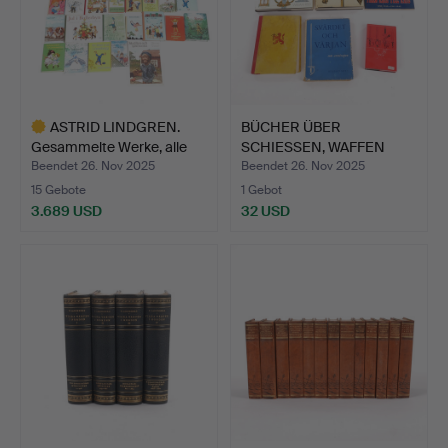
ASTRID LINDGREN.
BÜCHER ÜBER
Gesammelte Werke, alle
SCHIESSEN, WAFFEN
Ch…
UND KRIEG.
Beendet 26. Nov 2025
Beendet 26. Nov 2025
15 Gebote
1 Gebot
3.689 USD
32 USD
Ausgewähltes
Objekt