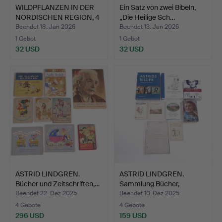
WILDPFLANZEN IN DER
Ein Satz von zwei Bibeln,
NORDISCHEN REGION, 4
„Die Heilige Sch…
B…
Beendet 18. Jan 2026
Beendet 13. Jan 2026
1 Gebot
1 Gebot
32 USD
32 USD
ASTRID LINDGREN.
ASTRID LINDGREN.
Bücher und Zeitschriften,…
Sammlung Bücher,
Manuskri…
Beendet 22. Dez 2025
Beendet 10. Dez 2025
4 Gebote
4 Gebote
296 USD
159 USD