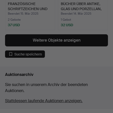
FRANZÖSISCHE
BÜCHER ÜBER ANTIKE,
SCHRIFTZEICHEN UND
GLAS UND PORZELLAN,
BRIEFMARKE…
16…
Beendet 15. Mär 2025
Beendet 14. Mär 2025
2 Gebote
1 Gebot
37 USD
32 USD
Weitere Objekte anzeigen
Suche speichern
Auktionsarchiv
Sie suchen in unserem Archiv der beendeten
Auktionen.
Stattdessen laufende Auktionen anzeigen.