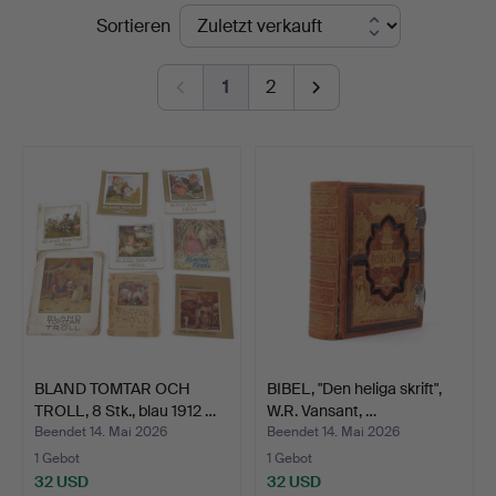
Endpreise
Sortieren
i
Kalmar
1
2
BLAND TOMTAR OCH
BIBEL, "Den heliga skrift",
TROLL, 8 Stk., blau 1912 …
W.R. Vansant, …
Beendet 14. Mai 2026
Beendet 14. Mai 2026
1 Gebot
1 Gebot
32 USD
32 USD