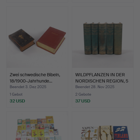
Zwei schwedische Bibeln,
WILDPFLANZEN IN DER
18/1900-Jahrhunde…
NORDISCHEN REGION, 5
B…
Beendet 3. Dez 2025
Beendet 28. Nov 2025
1 Gebot
2 Gebote
32 USD
37 USD