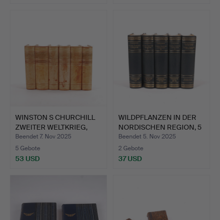
Ausgewähltes
Objekt
WINSTON S CHURCHILL
WILDPFLANZEN IN DER
ZWEITER WELTKRIEG,
NORDISCHEN REGION, 5
sec…
B…
Beendet 7. Nov 2025
Beendet 5. Nov 2025
5 Gebote
2 Gebote
53 USD
37 USD