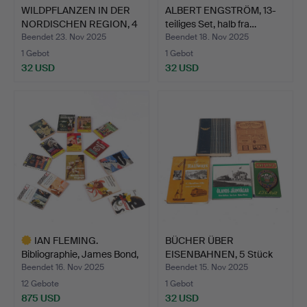
WILDPFLANZEN IN DER
ALBERT ENGSTRÖM, 13-
NORDISCHEN REGION, 4
teiliges Set, halb fra…
B…
Beendet 23. Nov 2025
Beendet 18. Nov 2025
1 Gebot
1 Gebot
32 USD
32 USD
IAN FLEMING.
BÜCHER ÜBER
Bibliographie, James Bond,
EISENBAHNEN, 5 Stück
ko…
usw., sch…
Beendet 16. Nov 2025
Beendet 15. Nov 2025
12 Gebote
1 Gebot
875 USD
32 USD