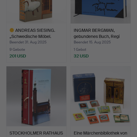
ANDREAS SIESING.
INGMAR BERGMAN,
„Schwedische Möbel.
gebundenes Buch, Regi
Volks…
Berg…
Beendet 31. Aug 2025
Beendet 15. Aug 2025
9 Gebote
1 Gebot
201 USD
32 USD
Ausgewähltes
Objekt
STOCKHOLMER RATHAUS
Eine Märchenbibliothek von