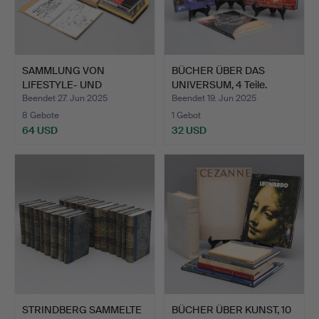
SAMMLUNG VON
BÜCHER ÜBER DAS
LIFESTYLE- UND
UNIVERSUM, 4 Teile.
KUNSTBÜCHERN, …
Beendet 27. Jun 2025
Beendet 19. Jun 2025
8 Gebote
1 Gebot
64 USD
32 USD
STRINDBERG SAMMELTE
BÜCHER ÜBER KUNST, 10