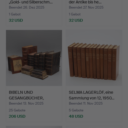
„Gold- und Silberschm…
der Antike bis he…
Beendet 26. Dez 2025
Beendet 27. Nov 2025
1 Gebot
1 Gebot
32 USD
32 USD
BIBELN UND
SELMA LAGERLÖF, eine
GESANGBÜCHER,
Sammlung von 12, 1950…
Sammlung von 10 S…
Beendet 13. Nov 2025
Beendet 11. Nov 2025
25 Gebote
5 Gebote
206 USD
48 USD