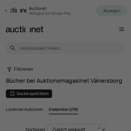
Auctionet
Anzeigen
Schließen
Verfügbar auf Google Play
Auctionet.com
Filtrieren
Bücher
Bücher bei Auktionsmagasinet Vänersborg
bei
Suche speichern
Auktionsmagasinet
Laufende Auktionen
Endpreise
(219)
Vänersborg
Endpreise
Sortieren