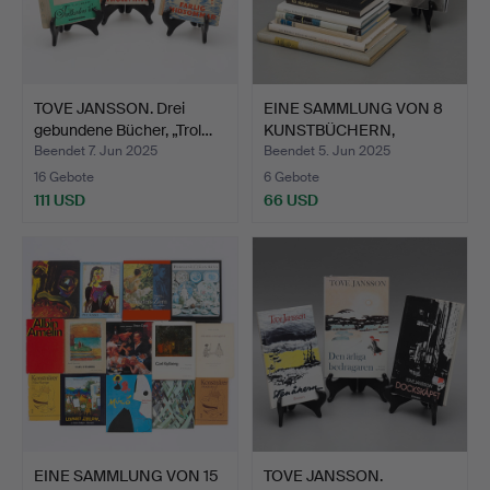
TOVE JANSSON. Drei
EINE SAMMLUNG VON 8
gebundene Bücher, „Trol…
KUNSTBÜCHERN,
darunter…
Beendet 7. Jun 2025
Beendet 5. Jun 2025
16 Gebote
6 Gebote
111 USD
66 USD
EINE SAMMLUNG VON 15
TOVE JANSSON.