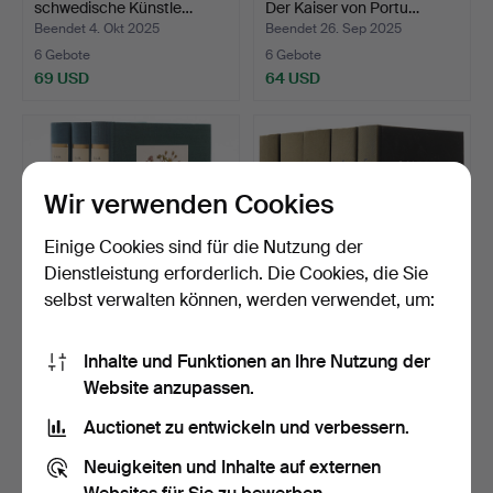
schwedische Künstle…
Der Kaiser von Portu…
Beendet 4. Okt 2025
Beendet 26. Sep 2025
6 Gebote
6 Gebote
69 USD
64 USD
Wir verwenden Cookies
Einige Cookies sind für die Nutzung der
Dienstleistung erforderlich. Die Cookies, die Sie
selbst verwalten können, werden verwendet, um:
C A M LINDMAN, Flora der
MARCEL PROUSTS, Bände
Inhalte und Funktionen an Ihre Nutzung der
nordischen Region…
1-5, Auf der Suche n…
Website anzupassen.
Beendet 18. Sep 2025
Beendet 18. Sep 2025
6 Gebote
1 Gebot
Auctionet zu entwickeln und verbessern.
64 USD
32 USD
Neuigkeiten und Inhalte auf externen