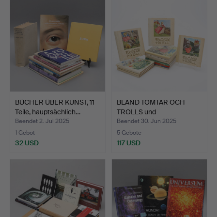
BÜCHER ÜBER KUNST, 11
BLAND TOMTAR OCH
Teile, hauptsächlich…
TROLLS und
SAGOSKATTEN, 1…
Beendet 2. Jul 2025
Beendet 30. Jun 2025
1 Gebot
5 Gebote
32 USD
117 USD