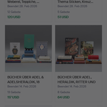
Weberei, Teppiche, …
Thema Sticken, Kreuz…
Beendet 28. Feb 2026
Beendet 28. Feb 2026
12 Gebote
5 Gebote
120 USD
51 USD
BÜCHER ÜBER ADEL &
BÜCHER ÜBER ADEL,
ADELSHERALDIK, 18
HERALDIK, RITTER UND
Teile…
ORD…
Beendet 14. Feb 2026
Beendet 14. Feb 2026
13 Gebote
8 Gebote
117 USD
64 USD