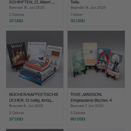
SCHRIFTEN, 21, Albert …
Teile.
Beendet 18. Jun 2025
Beendet 14. Jun 2025
2 Gebote
1 Gebot
37 USD
32 USD
BÜCHER/KAFFEETISCHB
TOVE JANSSON.
ÜCHER, 12-teilig, Antiq…
Eingeladene Bücher, 4
Stück,…
Beendet 8. Jun 2025
Beendet 7. Jun 2025
2 Gebote
5 Gebote
37 USD
80 USD