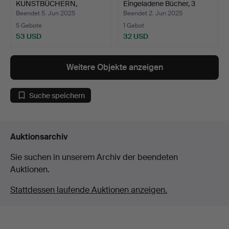
KUNSTBÜCHERN,
Eingeladene Bücher, 3
darunte…
Erstau…
Beendet 5. Jun 2025
Beendet 2. Jun 2025
5 Gebote
1 Gebot
53 USD
32 USD
Weitere Objekte anzeigen
Suche speichern
Auktionsarchiv
Sie suchen in unserem Archiv der beendeten
Auktionen.
Stattdessen laufende Auktionen anzeigen.