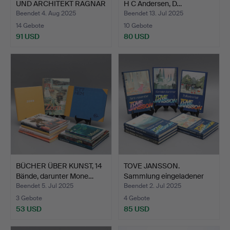
UND ARCHITEKT RAGNAR
H C Andersen, D…
Ö…
Beendet 4. Aug 2025
Beendet 13. Jul 2025
14 Gebote
10 Gebote
91 USD
80 USD
BÜCHER ÜBER KUNST, 14
TOVE JANSSON.
Bände, darunter Mone…
Sammlung eingeladener
Bücher…
Beendet 5. Jul 2025
Beendet 2. Jul 2025
3 Gebote
4 Gebote
53 USD
85 USD