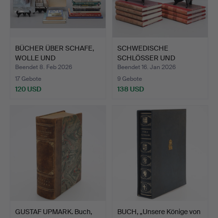
BÜCHER ÜBER SCHAFE,
SCHWEDISCHE
WOLLE UND
SCHLÖSSER UND
KUNSTHANDWER…
HERRENSITZE, 9 B…
Beendet 8. Feb 2026
Beendet 16. Jan 2026
17 Gebote
9 Gebote
120 USD
138 USD
GUSTAF UPMARK. Buch,
BUCH, „Unsere Könige von