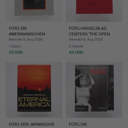
FOTO. DIE
FOTO. HASSELBLAD
AMERIKANISCHEN
CENTERS "THE OPEN
FOTOGRAFEN JUDY D…
BOOK" I…
Beendet 8. Aug 2026
Beendet 8. Aug 2026
1 Gebot
3 Gebote
32 USD
43 USD
FOTO. DER JAPANISCHE
FOTO. DIE