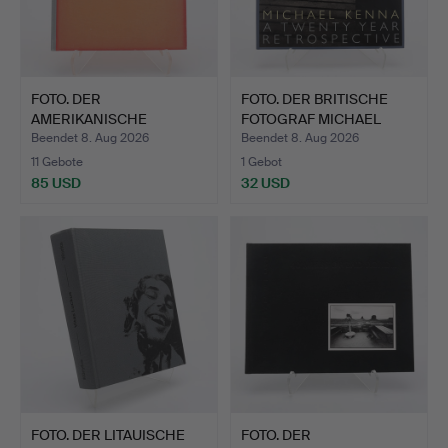
FOTO. DER
FOTO. DER BRITISCHE
AMERIKANISCHE
FOTOGRAF MICHAEL
FOTOGRAF ROGER STE…
KENNA…
Beendet 8. Aug 2026
Beendet 8. Aug 2026
11 Gebote
1 Gebot
85 USD
32 USD
FOTO. DER LITAUISCHE
FOTO. DER