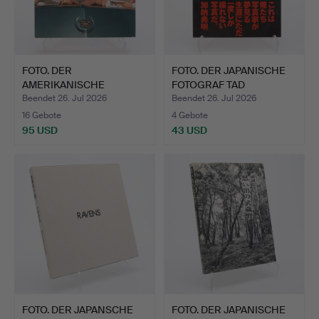
FOTO. DER
FOTO. DER JAPANISCHE
AMERIKANISCHE
FOTOGRAF TAD
FOTOGRAF WILLIAM E…
WAKAMATS…
Beendet 26. Jul 2026
Beendet 26. Jul 2026
16 Gebote
4 Gebote
95 USD
43 USD
FOTO. DER JAPANSCHE
FOTO. DER JAPANISCHE