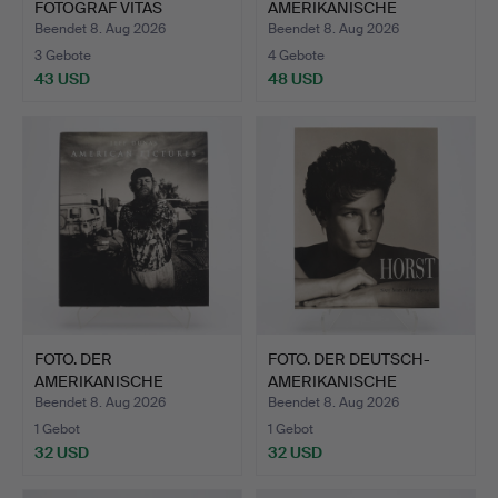
FOTOGRAF VITAS
AMERIKANISCHE
LUCKUS…
FOTOGRAF DAVID J. …
Beendet 8. Aug 2026
Beendet 8. Aug 2026
3 Gebote
4 Gebote
43 USD
48 USD
FOTO. DER
FOTO. DER DEUTSCH-
AMERIKANISCHE
AMERIKANISCHE
FOTOGRAF JEFF DUNA…
FOTOGRAF H…
Beendet 8. Aug 2026
Beendet 8. Aug 2026
1 Gebot
1 Gebot
32 USD
32 USD