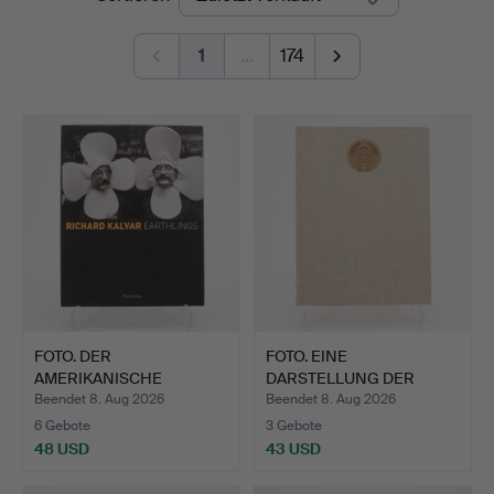
1
…
174
FOTO. DER
FOTO. EINE
AMERIKANISCHE
DARSTELLUNG DER
MAGNUM-FOTOGRAF RI…
REPUBLIKEN DER …
Beendet 8. Aug 2026
Beendet 8. Aug 2026
6 Gebote
3 Gebote
48 USD
43 USD