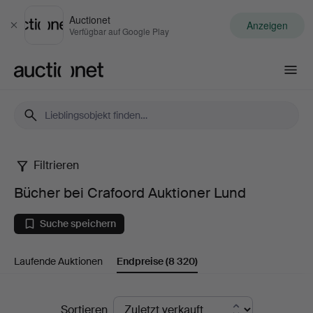
Auctionet
Anzeigen
Schließen
Verfügbar auf Google Play
Auctionet.com
Filtrieren
Bücher
Bücher bei Crafoord Auktioner Lund
bei
Suche speichern
Crafoord
Laufende Auktionen
Endpreise
(8 320)
Auktioner
Lund
Endpreise
Sortieren