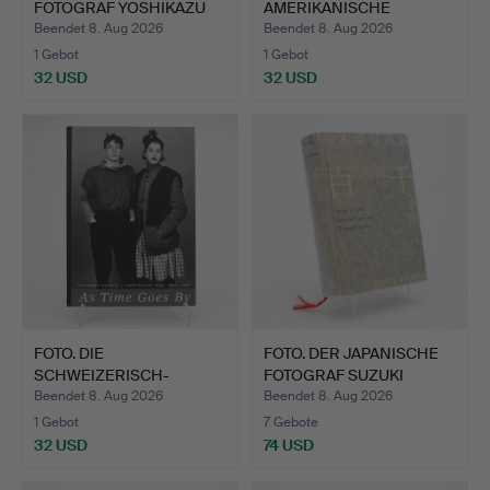
FOTOGRAF YOSHIKAZU
AMERIKANISCHE
SH…
MAGNUM-FOTOGRAFIN …
Beendet 8. Aug 2026
Beendet 8. Aug 2026
1 Gebot
1 Gebot
32 USD
32 USD
FOTO. DIE
FOTO. DER JAPANISCHE
SCHWEIZERISCH-
FOTOGRAF SUZUKI
AMERIKANISCHE FOTO…
KIYOS…
Beendet 8. Aug 2026
Beendet 8. Aug 2026
1 Gebot
7 Gebote
32 USD
74 USD