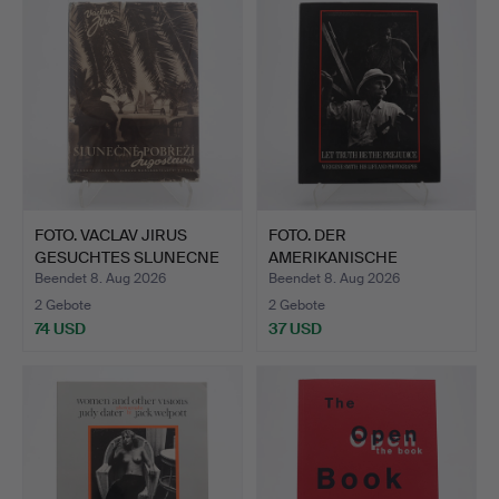
FOTO. VACLAV JIRUS
FOTO. DER
GESUCHTES SLUNECNE
AMERIKANISCHE
POBR…
FOTOGRAF W. EUGENE…
Beendet 8. Aug 2026
Beendet 8. Aug 2026
2 Gebote
2 Gebote
74 USD
37 USD