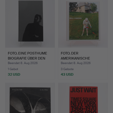
FOTO. EINE POSTHUME
FOTO. DER
BIOGRAFIE ÜBER DEN
AMERIKANISCHE
LIT…
FOTOGRAF BILL OWEN…
Beendet 8. Aug 2026
Beendet 8. Aug 2026
1 Gebot
3 Gebote
32 USD
43 USD