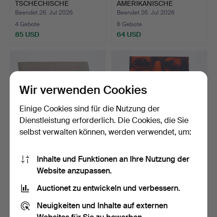
TSCHECHISCHE
AMERIKANISCHE
FOTOGRAF JAN SAUDEK…
FOTOGRAFIN MARY EL…
Beendet 26. Jul 2026
Beendet 26. Jul 2026
4 Gebote
8 Gebote
85 USD
64 USD
Wir verwenden Cookies
Einige Cookies sind für die Nutzung der
Dienstleistung erforderlich. Die Cookies, die Sie
selbst verwalten können, werden verwendet, um:
FOTO. DER
FOTO. DER
Inhalte und Funktionen an Ihre Nutzung der
AMERIKANISCHE
AMERIKANISCHE
Website anzupassen.
FOTOGRAF ALEX WEBB…
FOTOGRAF BRUCE GIL…
Beendet 26. Jul 2026
Beendet 26. Jul 2026
20 Gebote
5 Gebote
Auctionet zu entwickeln und verbessern.
254 USD
53 USD
Neuigkeiten und Inhalte auf externen
Ausgewähltes