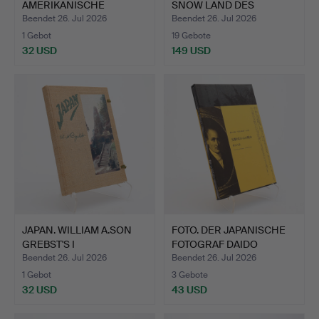
AMERIKANISCHE
SNOW LAND DES
FOTOGRAF JEROME LI…
JAPANISCH…
Beendet 26. Jul 2026
Beendet 26. Jul 2026
1 Gebot
19 Gebote
32 USD
149 USD
JAPAN. WILLIAM A.SON
FOTO. DER JAPANISCHE
GREBST'S I
FOTOGRAF DAIDO
SOLUPPGÅNG…
MORIYA…
Beendet 26. Jul 2026
Beendet 26. Jul 2026
1 Gebot
3 Gebote
32 USD
43 USD