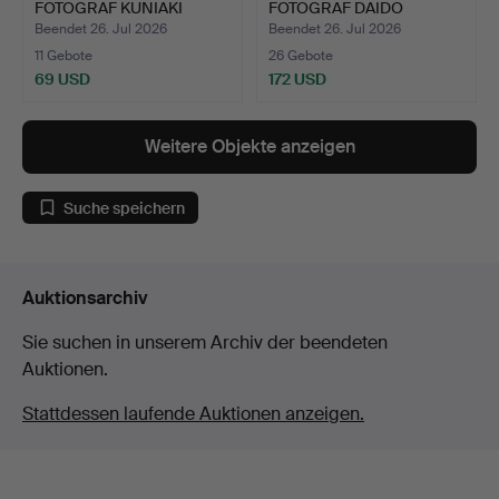
FOTOGRAF KUNIAKI
FOTOGRAF DAIDO
OKAZ…
MORIYA…
Beendet 26. Jul 2026
Beendet 26. Jul 2026
11 Gebote
26 Gebote
69 USD
172 USD
Weitere Objekte anzeigen
Suche speichern
Auktionsarchiv
Sie suchen in unserem Archiv der beendeten
Auktionen.
Stattdessen laufende Auktionen anzeigen.