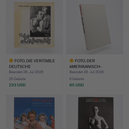
FOTO. DIE VERITABLE
FOTO. DER
DEUTSCHE
AMERIKANISCH-
ERSTAUSGABE V…
FRANZÖSISCHE
Beendet 26. Jul 2026
Beendet 26. Jul 2026
FOTOGR…
25 Gebote
6 Gebote
233 USD
85 USD
Ausgewähltes
Ausgewähltes
Objekt
Objekt