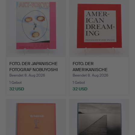
FOTO. DER JAPANISCHE
FOTO. DER
FOTOGRAF NOBUYOSHI
AMERIKANISCHE
AR…
FOTOGRAF JERRY SPA…
Beendet 8. Aug 2026
Beendet 8. Aug 2026
1 Gebot
1 Gebot
32 USD
32 USD