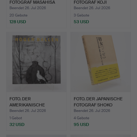
FOTOGRAF MASAHISA
FOTOGRAF KOJI
FUKA…
MOROOKA…
Beendet 26. Jul 2026
Beendet 26. Jul 2026
20 Gebote
3 Gebote
128 USD
53 USD
FOTO. DER
FOTO. DER JAPANISCHE
AMERIKANISCHE
FOTOGRAF SHOKO
FOTOGRAF ROGER BAL…
HASHIM…
Beendet 26. Jul 2026
Beendet 26. Jul 2026
1 Gebot
4 Gebote
32 USD
95 USD