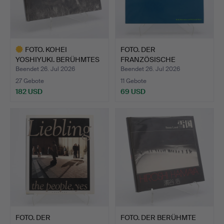
FOTO. KOHEI
FOTO. DER
YOSHIYUKI. BERÜHMTES
FRANZÖSISCHE
THE PARK …
FOTOGRAF HENRI CART…
Beendet 26. Jul 2026
Beendet 26. Jul 2026
27 Gebote
11 Gebote
182 USD
69 USD
Ausgewähltes
Objekt
FOTO. DER
FOTO. DER BERÜHMTE