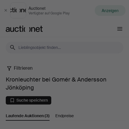
Auctionet
Anzeigen
Schließen
Verfügbar auf Google Play
Auctionet.com
Filtrieren
Kronleuchter
Kronleuchter bei Gomér & Andersson
bei
Jönköping
Gomér
Suche speichern
&
Laufende Auktionen
(3)
Endpreise
Andersson