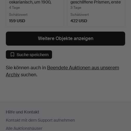
oskarianisch, um 1900,
geschliffene Prismen, erste
Geste…
…
4 Tage
3 Tage
Schätzwert
Schätzwert
159 USD
422 USD
Weitere Objekte anzeigen
Suche speichern
Sie können auch in
Beendete Auktionen aus unserem
Archiv
suchen.
Fußzeilen-
Hilfe und Kontakt
Navigation
Kontakt mit dem Support aufnehmen
Alle Auktionshäuser