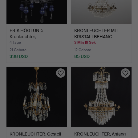
ERIK HÖGLUND.
KRONLEUCHTER MIT
Kronleuchter,
KRISTALLBEHANG.
Glas/Schmiedee…
Messingge…
4 Tage
3 Min 19 Sek
21 Gebote
12 Gebote
338 USD
85 USD
KRONLEUCHTER. Gestell
KRONLEUCHTER, Anfang