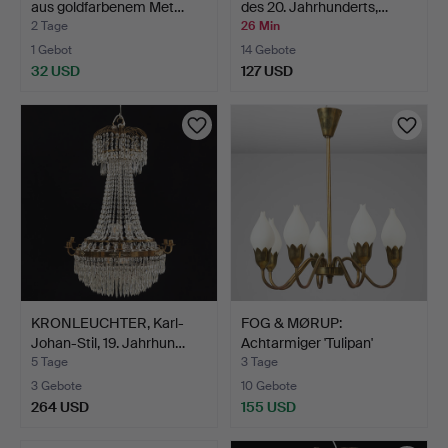
aus goldfarbenem Met…
des 20. Jahrhunderts,…
2 Tage
26 Min
1 Gebot
14 Gebote
32 USD
127 USD
KRONLEUCHTER, Karl-
FOG & MØRUP:
Johan-Stil, 19. Jahrhun…
Achtarmiger 'Tulipan'
Kronleu…
5 Tage
3 Tage
3 Gebote
10 Gebote
264 USD
155 USD