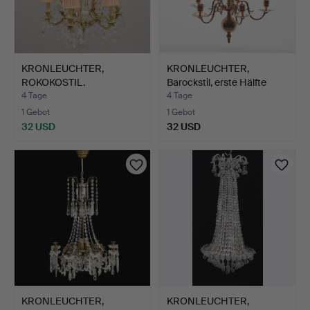
KRONLEUCHTER,
KRONLEUCHTER,
ROKOKOSTIL.
Barockstil, erste Hälfte
des…
4 Tage
4 Tage
1 Gebot
1 Gebot
32 USD
32 USD
KRONLEUCHTER,
KRONLEUCHTER,