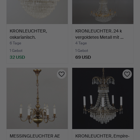
KRONLEUCHTER,
KRONLEUCHTER. 24 k
oskarianisch.
vergoldetes Metall mit …
6 Tage
4 Tage
1 Gebot
1 Gebot
32 USD
69 USD
MESSINGLEUCHTER AE
KRONLEUCHTER, Empire-