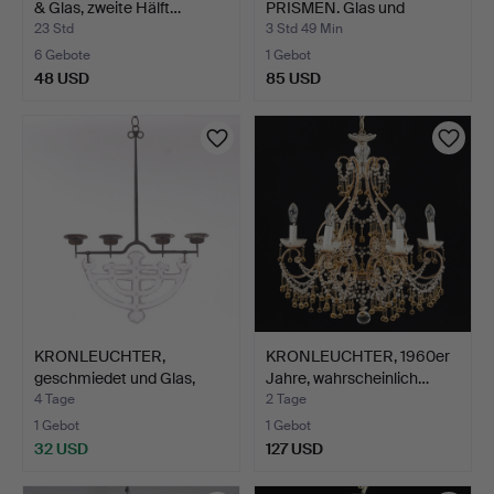
& Glas, zweite Hälft…
PRISMEN. Glas und
bronzie…
23 Std
3 Std 49 Min
6 Gebote
1 Gebot
48 USD
85 USD
KRONLEUCHTER,
KRONLEUCHTER, 1960er
geschmiedet und Glas,
Jahre, wahrscheinlich…
vermut…
4 Tage
2 Tage
1 Gebot
1 Gebot
32 USD
127 USD