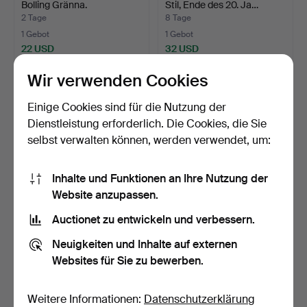
Bolling Gränna.
Stil, Ende des 20. Ja…
2 Tage
8 Tage
1 Gebot
1 Gebot
22 USD
32 USD
Wir verwenden Cookies
Einige Cookies sind für die Nutzung der
Dienstleistung erforderlich. Die Cookies, die Sie
selbst verwalten können, werden verwendet, um:
Inhalte und Funktionen an Ihre Nutzung der
Website anzupassen.
Auctionet zu entwickeln und verbessern.
KRONLEUCHTER mit
KRONLEUCHTER,
böhmischen Prismen und 5
Barockstil, Messing &
Neuigkeiten und Inhalte auf externen
…
Prisme…
5 Std 19 Min
9 Tage
Websites für Sie zu bewerben.
1 Gebot
2 Gebote
22 USD
74 USD
Weitere Informationen:
Datenschutzerklärung