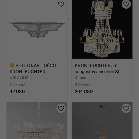
PETITOT. ART-DÉCO
KRONLEUCHTER, im
KRONLEUCHTER,
sengustavianischen Stil, …
GEFERTIGT …
5 Std 28 Min
3 Tage
2 Gebote
5 Gebote
42 USD
264 USD
Ausgewähltes
Objekt