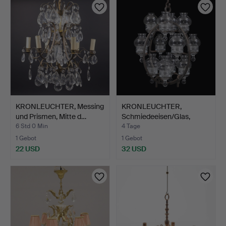
KRONLEUCHTER, Messing
KRONLEUCHTER,
und Prismen, Mitte d…
Schmiedeeisen/Glas,
1970er J…
6 Std 0 Min
4 Tage
1 Gebot
1 Gebot
22 USD
32 USD