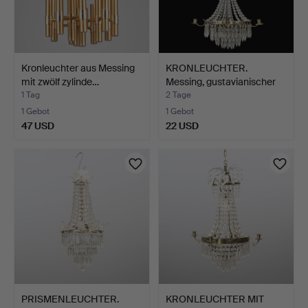
Kronleuchter aus Messing
KRONLEUCHTER.
mit zwölf zylinde…
Messing, gustavianischer
Sti…
1 Tag
2 Tage
1 Gebot
1 Gebot
47 USD
22 USD
PRISMENLEUCHTER.
KRONLEUCHTER MIT