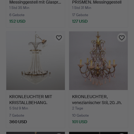
Messinggestell mit Glaspr…
PRISMEN. Messinggestell
m…
1 Std 35 Min
1 Std 31 Min
6 Gebote
17 Gebote
152 USD
127 USD
KRONLEUCHTER MIT
KRONLEUCHTER,
KRISTALLBEHANG.
venezianischer Stil, 20. Jh.
Messingge…
5 Std 9 Min
2 Tage
7 Gebote
10 Gebote
360 USD
101 USD