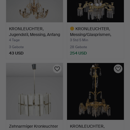
KRONLEUCHTER,
KRONLEUCHTER,
Jugendstil, Messing, Anfang
Messing/Glasprismen,
…
19./20.…
4 Tage
3 Std 5 Min
3 Gebote
28 Gebote
43 USD
254 USD
Ausgewähltes
Objekt
Zehnarmiger Kronleuchter
KRONLEUCHTER,