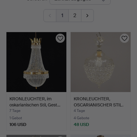
Auktionen
1
2
KRONLEUCHTER, im
KRONLEUCHTER,
oskarianischen Stil, Gest…
OSCARIANISCHER STIL.
7 Tage
4 Tage
1 Gebot
4 Gebote
106 USD
48 USD