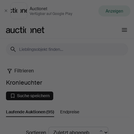
Auctionet
Anzeigen
Schließen
Verfügbar auf Google Play
Auctionet.com
Filtrieren
Kronleuchter
Kronleuchter
Suche speichern
Laufende Auktionen
(95)
Endpreise
Laufende
Sortieren