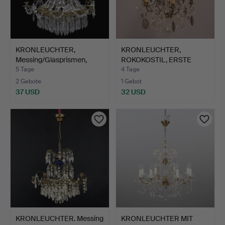
KRONLEUCHTER,
KRONLEUCHTER,
Messing/Glasprismen,
ROKOKOSTIL, ERSTE
Mitte d…
HÄLFTE DES…
5 Tage
4 Tage
2 Gebote
1 Gebot
37 USD
32 USD
KRONLEUCHTER. Messing
KRONLEUCHTER MIT