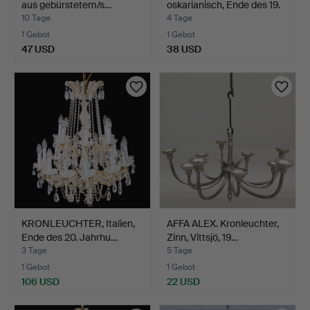
aus gebürstetem/s…
oskarianisch, Ende des 19.
J…
10 Tage
4 Tage
1 Gebot
1 Gebot
47 USD
38 USD
KRONLEUCHTER, Italien,
AFFA ALEX. Kronleuchter,
Ende des 20. Jahrhu…
Zinn, Vittsjö, 19…
3 Tage
5 Tage
1 Gebot
1 Gebot
106 USD
22 USD