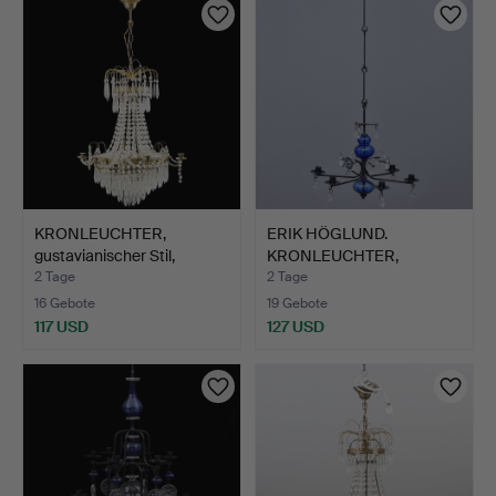
KRONLEUCHTER,
ERIK HÖGLUND.
gustavianischer Stil,
KRONLEUCHTER,
zweite…
GESCHMIEDET, G…
2 Tage
2 Tage
16 Gebote
19 Gebote
117 USD
127 USD