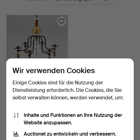
Auktionen
Wir verwenden Cookies
Einige Cookies sind für die Nutzung der
ERIK HÖGLUND.
Kronleuchter,
Dienstleistung erforderlich. Die Cookies, die Sie
dazugehöriger …
1 Std 54 Min
selbst verwalten können, werden verwendet, um:
12 Gebote
180 USD
Inhalte und Funktionen an Ihre Nutzung der
Website anzupassen.
Suche speichern
Auctionet zu entwickeln und verbessern.
Sie können auch in
Beendete Auktionen aus unserem