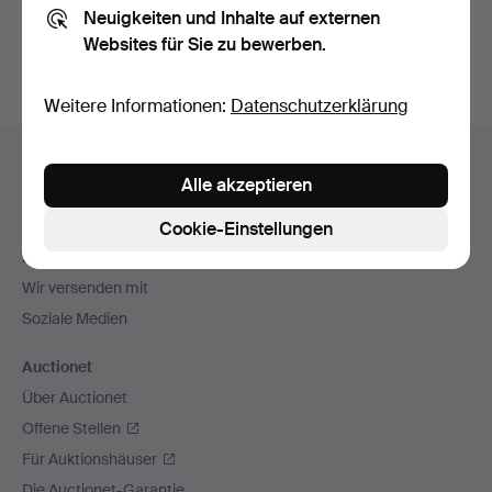
Neuigkeiten und Inhalte auf externen
Archiv
suchen.
Websites für Sie zu bewerben.
Weitere Informationen:
Datenschutzerklärung
Fußzeilen-
Hilfe und Kontakt
Navigation
Alle akzeptieren
Kontakt mit dem Support aufnehmen
Alle Auktionshäuser
Cookie-Einstellungen
Zahlungsweisen
Wir versenden mit
Soziale Medien
Auctionet
Über Auctionet
Offene Stellen
Für Auktionshäuser
Die Auctionet-Garantie