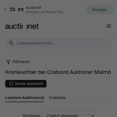
Auctionet
Anzeigen
Schließen
Verfügbar auf Google Play
Auctionet.com
Filtrieren
Kronleuchter
Kronleuchter bei Crafoord Auktioner Malmö
bei
Suche speichern
Crafoord
Laufende Auktionen
(1)
Endpreise
Auktioner
Malmö
Laufende
Sortieren