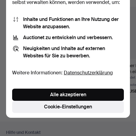
Alle Objekte anzeigen
selbst verwalten können, werden verwendet, um:
Inhalte und Funktionen an Ihre Nutzung der
Website anzupassen.
Auctionet zu entwickeln und verbessern.
Neuigkeiten und Inhalte auf externen
Websites für Sie zu bewerben.
Kronleuchter mit
Art Déco Lampe mit
Kleiner
Prismenbehang,
plastischen Vögeln,
Form ei
Weitere Informationen:
Datenschutzerklärung
Frankreich…
Fra…
Beendet 26. Jul 2026
Beendet 23. Jul 2026
Beendet 
2 Gebote
4 Gebote
4 Gebot
36 USD
369 USD
158 US
Alle akzeptieren
Cookie-Einstellungen
Fußzeilen-
Hilfe und Kontakt
Navigation