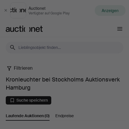
Auctionet
Anzeigen
Schließen
Verfügbar auf Google Play
Auctionet.com
Filtrieren
Kronleuchter
Kronleuchter bei Stockholms Auktionsverk
bei
Hamburg
Stockholms
Suche speichern
Auktionsverk
Laufende Auktionen
(0)
Endpreise
Hamburg