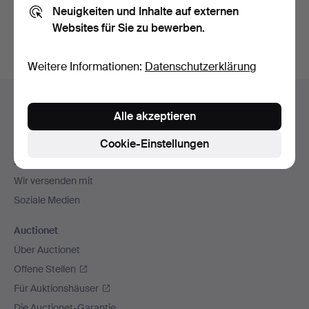
Neuigkeiten und Inhalte auf externen
Archiv
suchen.
Websites für Sie zu bewerben.
Weitere Informationen:
Datenschutzerklärung
Fußzeilen-
Hilfe und Kontakt
Navigation
Alle akzeptieren
Kontakt mit dem Support aufnehmen
Alle Auktionshäuser
Cookie-Einstellungen
Zahlungsweisen
Wir versenden mit
Soziale Medien
Auctionet
Über Auctionet
Offene Stellen
Für Auktionshäuser
Die Auctionet-Garantie