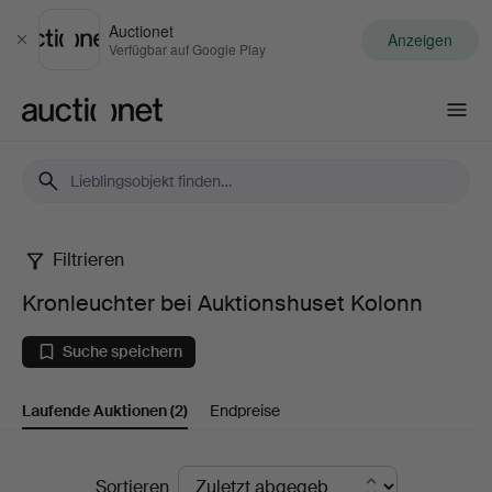
Auctionet
Anzeigen
Schließen
Verfügbar auf Google Play
Auctionet.com
Filtrieren
Kronleuchter
Kronleuchter bei Auktionshuset Kolonn
bei
Suche speichern
Auktionshuset
Laufende Auktionen
(2)
Endpreise
Kolonn
Laufende
Sortieren