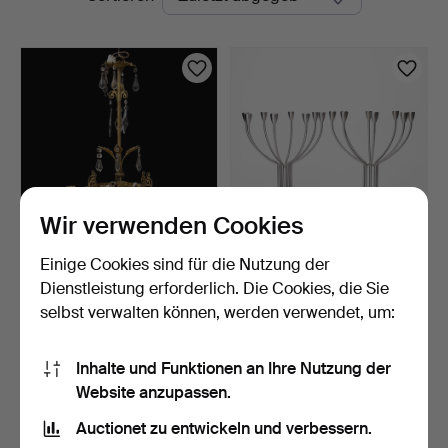
Auktionen
Wir verwenden Cookies
Einige Cookies sind für die Nutzung der
KRONLEUCHTER,
KNUT & MARIANNE
oskarianisch, Ende des 19.
HAGBERG. Kandelaber, ein
Dienstleistung erforderlich. Die Cookies, die Sie
J…
P…
4 Tage
1 Tag
selbst verwalten können, werden verwendet, um:
1 Gebot
Schätzwert
38 USD
106 USD
Inhalte und Funktionen an Ihre Nutzung der
Website anzupassen.
Suche speichern
Auctionet zu entwickeln und verbessern.
Sie können auch in
Beendete Auktionen aus unserem