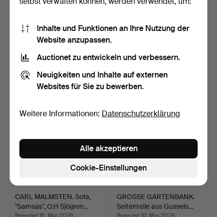
selbst verwalten können, werden verwendet, um:
Inhalte und Funktionen an Ihre Nutzung der
YNGVE EKSTRÖM.
SOFA. 3-Sitzer, Textilbezug.
Website anzupassen.
Zweisitzersofa, Kiefer,
Swe…
Beendet 13. Jul 2026
Beendet 29. Mai 2026
Auctionet zu entwickeln und verbessern.
27 Gebote
11 Gebote
Neuigkeiten und Inhalte auf externen
291 USD
127 USD
Websites für Sie zu bewerben.
Weitere Informationen:
Datenschutzerklärung
Alle akzeptieren
Cookie-Einstellungen
CARL MALMSTEN. Sofa,
GROSSE GARTENBANK.
"Samsas", O.H Sjögren…
Seitenteile aus Gusseis…
Beendet 16. Mai 2026
Beendet 10. Mai 2026