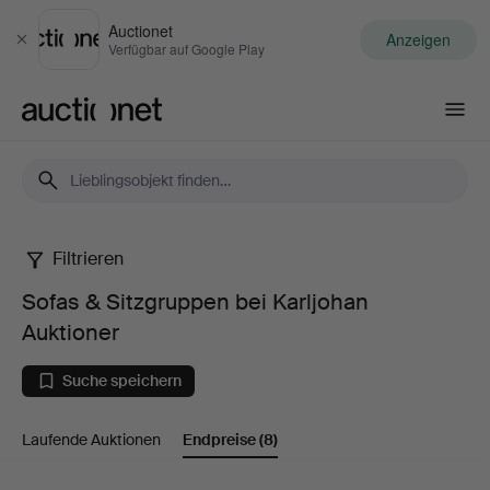
Auctionet
Anzeigen
Schließen
Verfügbar auf Google Play
Auctionet.com
Filtrieren
Sofas
Sofas & Sitzgruppen bei Karljohan
&
Auktioner
Sitzgruppen
Suche speichern
bei
Laufende Auktionen
Endpreise
(8)
Karljohan