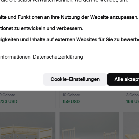
alte und Funktionen an Ihre Nutzung der Website anzupassen.
tionet zu entwickeln und verbessern.
igkeiten und Inhalte auf externen Websites für Sie zu bewerb
Informationen:
Datenschutzerklärung
STINE GAM & ENRICO
STINE GAM & ENRICO
SOFA,
Cookie-Einstellungen
Alle akzep
FRATESI. Sessel, ein Pa…
FRATESI. Sessel. "Carto…
Ende 
Beendet 3. Mai 2026
Beendet 3. Mai 2026
Beende
9 Gebote
10 Gebote
3 Gebo
233 USD
159 USD
169 U