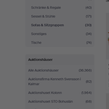
S
Schränke & Regale
(40)
Sessel & Stühle
(171)
Sofas & Sitzgruppen
(30)
Sonstiges
(34)
Tische
(74)
Auktionshäuser
Alle Auktionshäuser
(36.366)
Auktionsfirma Kenneth Svensson i
(82)
Kalmar
Auktionshuset Kolonn
(1.964)
Auktionshuset STO Bohuslän
(68)