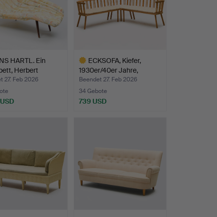
NS HARTL. Ein
ECKSOFA, Kiefer,
ett, Herbert
1930er/40er Jahre,
ss…
Steneb…
t 27. Feb 2026
Beendet 27. Feb 2026
ote
34 Gebote
 USD
739 USD
hltes
Ausgewähltes
Objekt