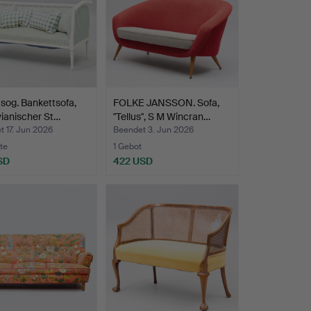
sog. Bankettsofa,
FOLKE JANSSON. Sofa,
ianischer St…
"Tellus", S M Wincran…
 17. Jun 2026
Beendet 3. Jun 2026
te
1 Gebot
SD
422 USD