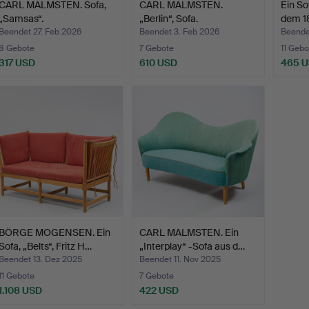
CARL MALMSTEN. Sofa,
CARL MALMSTEN.
Ein So
„Samsas“.
„Berlin“, Sofa.
dem 1
Beendet 27. Feb 2026
Beendet 3. Feb 2026
Beende
8 Gebote
7 Gebote
11 Gebo
317 USD
610 USD
465 
BÖRGE MOGENSEN. Ein
CARL MALMSTEN. Ein
Sofa, „Belts“, Fritz H…
„Interplay“ -Sofa aus d…
Beendet 13. Dez 2025
Beendet 11. Nov 2025
11 Gebote
7 Gebote
1.108 USD
422 USD