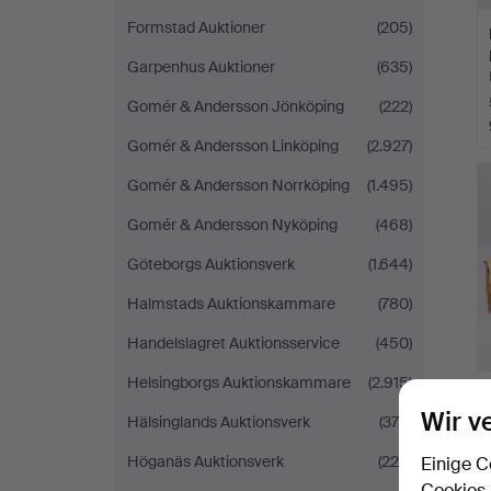
Formstad Auktioner
(205)
Garpenhus Auktioner
(635)
Gomér & Andersson Jönköping
(222)
Gomér & Andersson Linköping
(2.927)
Gomér & Andersson Norrköping
(1.495)
Gomér & Andersson Nyköping
(468)
Göteborgs Auktionsverk
(1.644)
Halmstads Auktionskammare
(780)
Handelslagret Auktionsservice
(450)
Helsingborgs Auktionskammare
(2.915)
Wir v
Hälsinglands Auktionsverk
(370)
Höganäs Auktionsverk
(226)
Einige C
Cookies,