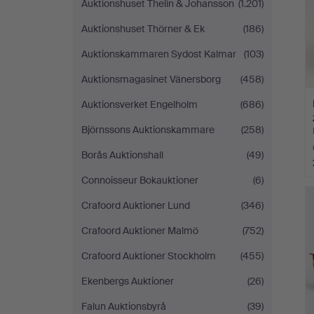
Auktionshuset Thelin & Johansson
(1.201)
Auktionshuset Thörner & Ek
(186)
Auktionskammaren Sydost Kalmar
(103)
Auktionsmagasinet Vänersborg
(458)
Auktionsverket Engelholm
(686)
Björnssons Auktionskammare
(258)
Borås Auktionshall
(49)
Connoisseur Bokauktioner
(6)
Crafoord Auktioner Lund
(346)
Crafoord Auktioner Malmö
(752)
Crafoord Auktioner Stockholm
(455)
Ekenbergs Auktioner
(26)
Falun Auktionsbyrå
(39)