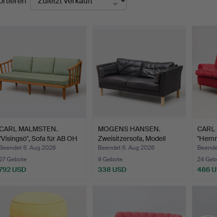
ortieren
CARL MALMSTEN.
MOGENS HANSEN.
CARL 
"Visingsö", Sofa für AB OH
Zweisitzersofa, Modell
"Hemm
…
MH22…
Beendet 6. Aug 2026
Beendet 6. Aug 2026
Beende
27 Gebote
9 Gebote
24 Geb
792 USD
338 USD
486 