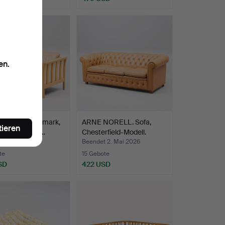
en.
 Stouby, Dänemark,
ARNE NORELL. Sofa,
tieren
des 20. Jahrh…
Chesterfield-Modell.
t 2. Mai 2026
Beendet 2. Mai 2026
te
15 Gebote
SD
422 USD