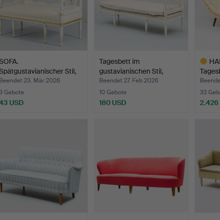
SOFA.
Tagesbett im
HA
Spätgustavianischer Stil,
gustavianischen Stil,
Tagesb
Mitte des …
18./20.…
Ander
Beendet 23. Mär 2026
Beendet 27. Feb 2026
Beende
3 Gebote
10 Gebote
33 Geb
43 USD
180 USD
2.426
Ausgewä
Objekt