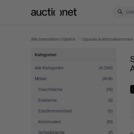
Auctionet.com
Alle beendeten Objekte
/
Uppsala Auktionskammare
Sofas
Kategorien
&
Alle Kategorien
(4.256)
Möbel
(408)
Sitzgruppen
Couchtische
(14)
bei
Esstische
(2)
Uppsala
Esszimmermöbel
(5)
Kommoden
(31)
Auktionskammare
E
Schreibtische
(7)