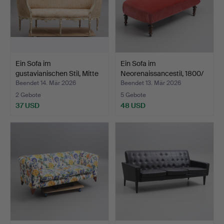
Ein Sofa im
Ein Sofa im
gustavianischen Stil, Mitte
Neorenaissancestil, 1800/
de…
20. …
Beendet 14. Mär 2026
Beendet 13. Mär 2026
2 Gebote
5 Gebote
37 USD
48 USD