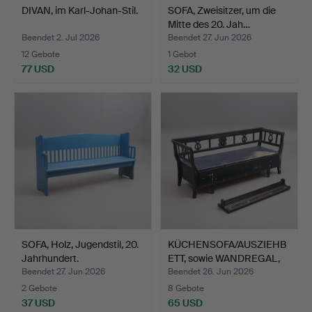
DIVAN, im Karl-Johan-Stil.
SOFA, Zweisitzer, um die
Mitte des 20. Jah…
Beendet 2. Jul 2026
Beendet 27. Jun 2026
12 Gebote
1 Gebot
77 USD
32 USD
SOFA, Holz, Jugendstil, 20.
KÜCHENSOFA/AUSZIEHB
Jahrhundert.
ETT, sowie WANDREGAL,
b…
Beendet 27. Jun 2026
Beendet 26. Jun 2026
2 Gebote
8 Gebote
37 USD
65 USD