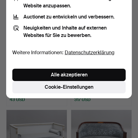
Website anzupassen.
Auctionet zu entwickeln und verbessern.
Neuigkeiten und Inhalte auf externen
Websites für Sie zu bewerben.
Weitere Informationen:
Datenschutzerklärung
CHESTERFIELDSOFA,
SOFA, gustavianisch, 18.
Alle akzeptieren
Leder, zweite Hälfte des…
Jahrhundert.
Beendet 30. Mai 2026
Beendet 28. Mai 2026
Cookie-Einstellungen
3 Gebote
20 Gebote
43 USD
317 USD