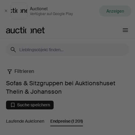
Auctionet
Anzeigen
Schließen
Verfügbar auf Google Play
Auctionet.com
Filtrieren
Sofas
Sofas & Sitzgruppen bei Auktionshuset
&
Thelin & Johansson
Sitzgruppen
Suche speichern
bei
Laufende Auktionen
Endpreise
(1 201)
Auktionshuset