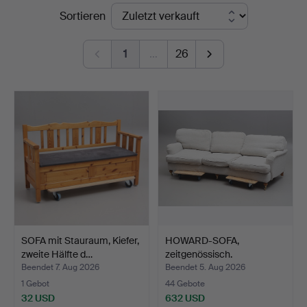
Endpreise
Sortieren
Thelin
&
1
…
26
Johansson
SOFA mit Stauraum, Kiefer,
HOWARD-SOFA,
zweite Hälfte d…
zeitgenössisch.
Beendet 7. Aug 2026
Beendet 5. Aug 2026
1 Gebot
44 Gebote
32 USD
632 USD