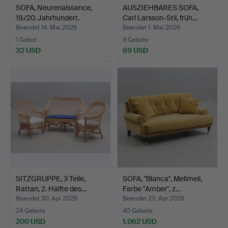
SOFA, Neurenaissance,
AUSZIEHBARES SOFA,
19./20. Jahrhundert.
Carl Larsson-Stil, früh…
Beendet 14. Mai 2026
Beendet 1. Mai 2026
1 Gebot
9 Gebote
32 USD
69 USD
SITZGRUPPE, 3 Teile,
SOFA, "Blanca", Melimeli,
Rattan, 2. Hälfte des…
Farbe "Amber", z…
Beendet 30. Apr 2026
Beendet 23. Apr 2026
24 Gebote
40 Gebote
200 USD
1.062 USD