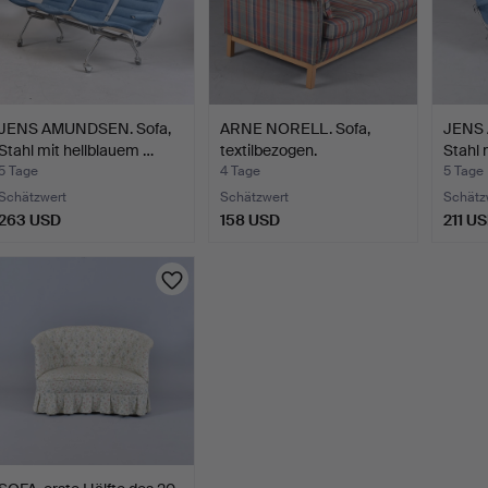
JENS AMUNDSEN. Sofa,
ARNE NORELL. Sofa,
JENS 
Stahl mit hellblauem …
textilbezogen.
Stahl 
5 Tage
4 Tage
5 Tage
Schätzwert
Schätzwert
Schätz
263 USD
158 USD
211 U