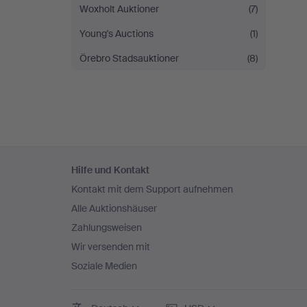
Woxholt Auktioner
(7)
Young's Auctions
(1)
Örebro Stadsauktioner
(8)
Fußzeilen-
Hilfe und Kontakt
Navigation
Kontakt mit dem Support aufnehmen
Alle Auktionshäuser
Zahlungsweisen
Wir versenden mit
Soziale Medien