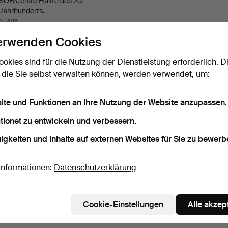
SOFA, erste Hälfte des 20.
Jahrhunderts.
5 Tage
Schätzwert
erwenden Cookies
85 USD
ookies sind für die Nutzung der Dienstleistung erforderlich. D
Suche speichern
 die Sie selbst verwalten können, werden verwendet, um:
ie können auch in
Beendete Auktionen aus unserem Archiv
su
alte und Funktionen an Ihre Nutzung der Website anzupassen.
tionet zu entwickeln und verbessern.
igkeiten und Inhalte auf externen Websites für Sie zu bewerb
Informationen:
Datenschutzerklärung
Cookie-Einstellungen
Alle akzep