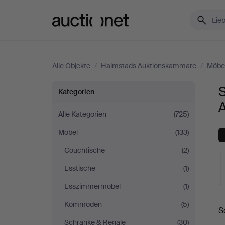
Auctionet.com
Alle Objekte
/
Halmstads Auktionskammare
/
Möbe
Sofas
Kategorien
&
Alle Kategorien
(725)
Möbel
(133)
Sitzgruppen
Couchtische
(2)
bei
Esstische
(1)
Halmstads
Esszimmermöbel
(1)
L
Kommoden
(5)
Auktionskammare
S
A
Schränke & Regale
(30)