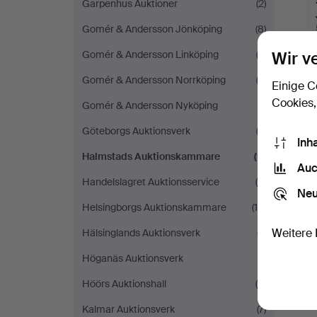
Garpenhus Auktioner
(2)
Gomér & Andersson Jönköping
(8)
Wir v
Gomér & Andersson Linköping
(3)
Gomér & Andersson Norrköping
(3)
Einige C
Cookies,
Gomér & Andersson Nyköping
(1)
S
Göteborgs Auktionsverk
(2)
Inh
Halmstads Auktionskammare
(9)
Auc
Handelslagret Auktionsservice
(5)
Neu
Helsingborgs Auktionskammare
(15)
Weitere 
Hälsinglands Auktionsverk
(7)
Höganäs Auktionsverk
(1)
Höörs Auktionshall
(5)
Kalmar Auktionsverk
(7)