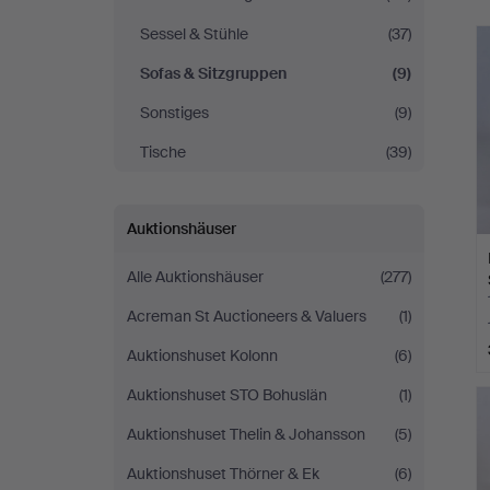
Sessel & Stühle
(37)
Sofas & Sitzgruppen
(9)
Sonstiges
(9)
Tische
(39)
Auktionshäuser
Alle Auktionshäuser
(277)
Acreman St Auctioneers & Valuers
(1)
Auktionshuset Kolonn
(6)
Auktionshuset STO Bohuslän
(1)
Auktionshuset Thelin & Johansson
(5)
Auktionshuset Thörner & Ek
(6)