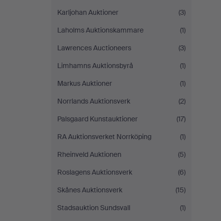
Karljohan Auktioner
(3)
Laholms Auktionskammare
(1)
Lawrences Auctioneers
(3)
Limhamns Auktionsbyrå
(1)
Markus Auktioner
(1)
Norrlands Auktionsverk
(2)
Palsgaard Kunstauktioner
(17)
RA Auktionsverket Norrköping
(1)
Rheinveld Auktionen
(5)
Roslagens Auktionsverk
(6)
Skånes Auktionsverk
(15)
Stadsauktion Sundsvall
(1)