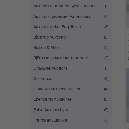
Auktionskammaren Sydost Kalmar
(1)
Auktionsmagasinet Vänersborg
(2)
Auktionsverket Engelholm
(3)
Bidstrup Auktioner
(5)
Bishop & Miller
(2)
Björnssons Auktionskammare
(2)
Chalkwell Auctions
(1)
Colombos
(3)
Crafoord Auktioner Malmö
(4)
Ekenbergs Auktioner
(5)
Falun Auktionsbyrå
(6)
Formstad Auktioner
(3)