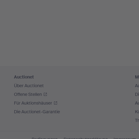
Auctionet
M
Über Auctionet
A
Offene Stellen
D
Für Auktionshäuser
A
Die Auctionet-Garantie
Kü
T