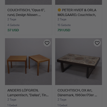
COUCHTISCH, "Opus 6",
PETER HVIDT & ORLA
rund, Design Nissen …
MØLGAARD. Couchtisch,
T…
2 Tage
2 Tage
4 Gebote
15 Gebote
37 USD
791 USD
Ausgewähltes
Objekt
ANDERS LÖFGREN.
COUCHTISCH, OX Art,
Lampentisch, "Dallas", Tin…
Dänemark, 1960er/70er …
2 Tage
2 Tage
1 Gebot
1 Gebot