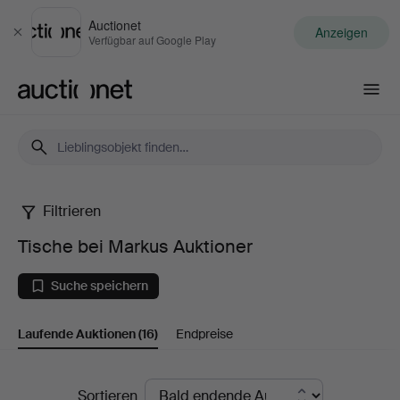
Auctionet
Anzeigen
Schließen
Verfügbar auf Google Play
Auctionet.com
Filtrieren
Tische
Tische bei Markus Auktioner
bei
Suche speichern
Markus
Laufende Auktionen
(16)
Endpreise
Auktioner
Laufende
Sortieren