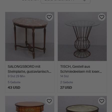
Auktionen
SALONGSBORD mit
TISCH, Gestell aus
Steinplatte, gustavianisch…
Schmiedeeisen mit loser…
9 Std 29 Min
14 Std
5 Gebote
2 Gebote
43 USD
27 USD