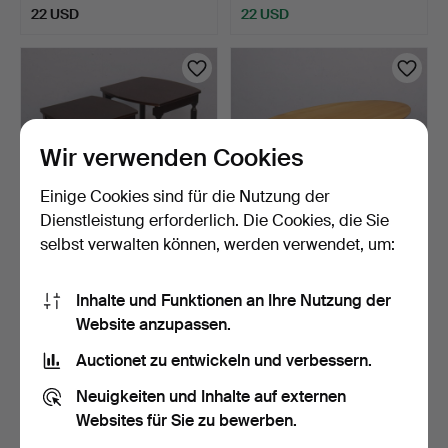
22 USD
22 USD
Wir verwenden Cookies
Einige Cookies sind für die Nutzung der
Dienstleistung erforderlich. Die Cookies, die Sie
selbst verwalten können, werden verwendet, um:
SATZTISCHE, dunkel
COUCHTISCH, "Air Ellips",
gebeiztes Holz mit kann…
Mio, Eiche, 21. …
Inhalte und Funktionen an Ihre Nutzung der
3 Tage
3 Tage
Website anzupassen.
Schätzwert
3 Gebote
43 USD
53 USD
Auctionet zu entwickeln und verbessern.
Neuigkeiten und Inhalte auf externen
Websites für Sie zu bewerben.