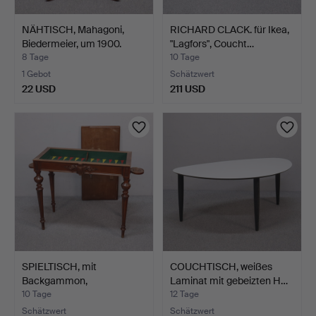
NÄHTISCH, Mahagoni,
RICHARD CLACK. für Ikea,
Biedermeier, um 1900.
"Lagfors", Coucht…
8 Tage
10 Tage
1 Gebot
Schätzwert
22 USD
211 USD
SPIELTISCH, mit
COUCHTISCH, weißes
Backgammon,
Laminat mit gebeizten H…
Neurenaissance…
10 Tage
12 Tage
Schätzwert
Schätzwert