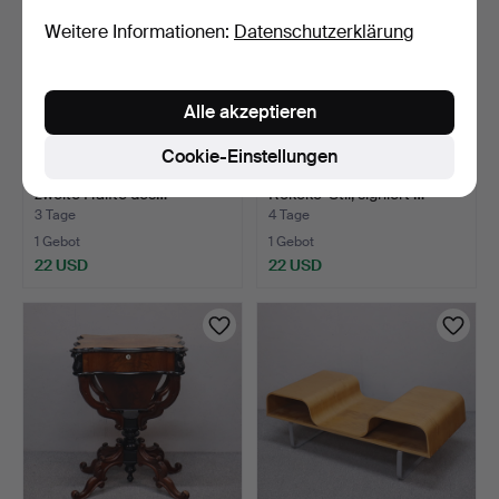
Weitere Informationen:
Datenschutzerklärung
Alle akzeptieren
Cookie-Einstellungen
LAMPENTISCH, Rokokostil,
SATZTISCHE, 3 Stk.,
zweite Hälfte des…
Rokoko-Stil, signiert …
3 Tage
4 Tage
1 Gebot
1 Gebot
22 USD
22 USD