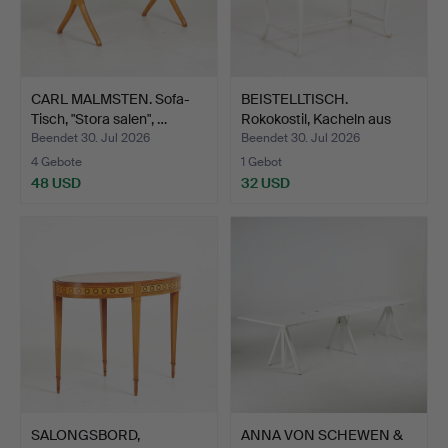
CARL MALMSTEN. Sofa-
BEISTELLTISCH.
Tisch, "Stora salen", …
Rokokostil, Kacheln aus
pol…
Beendet 30. Jul 2026
Beendet 30. Jul 2026
4 Gebote
1 Gebot
48 USD
32 USD
SALONGSBORD,
ANNA VON SCHEWEN &