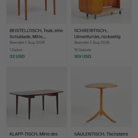
BEISTELLTISCH, Teak, eine
SCHREIBTISCH,
Schublade, Mitte…
Ulmenfurnier, rückseitig
mit…
Beendet 7. Aug 2026
Beendet 7. Aug 2026
1 Gebot
16 Gebote
32 USD
169 USD
KLAPP-TISCH. Mitte des
SÄULENTISCH. Tischplatte