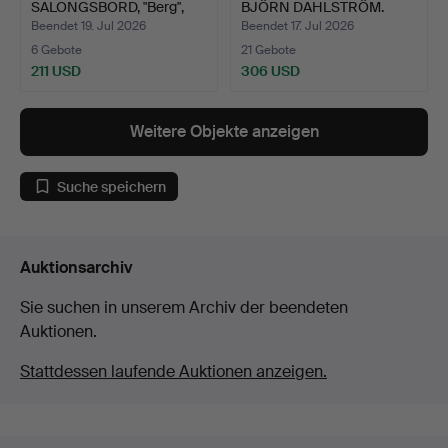
SALONGSBORD, "Berg",
BJÖRN DAHLSTRÖM.
1940er…
Schrei…
Beendet 19. Jul 2026
Beendet 17. Jul 2026
6 Gebote
21 Gebote
211 USD
306 USD
Weitere Objekte anzeigen
Suche speichern
Auktionsarchiv
Sie suchen in unserem Archiv der beendeten
Auktionen.
Stattdessen laufende Auktionen anzeigen.