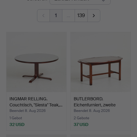
1
…
139
INGMAR RELLING.
BUTLERBORD.
Couchtisch, "Siesta" Teak,…
Eichenfurniert, zweite
Hälfte …
Beendet 8. Aug 2026
Beendet 8. Aug 2026
1 Gebot
2 Gebote
32 USD
37 USD