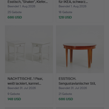
Esstisch, "Shaker", Kiefer…
für IKEA, schwarz…
Beendet 1. Aug 2026
Beendet 1. Aug 2026
25 Gebote
18 Gebote
686 USD
128 USD
NACHTTISCHE. 1 Paar,
ESSTISCH.
weiß lackiert, kannel…
Sengustavianischer Stil,
Mahagon…
Beendet 31. Jul 2026
Beendet 31. Jul 2026
9 Gebote
21 Gebote
148 USD
686 USD