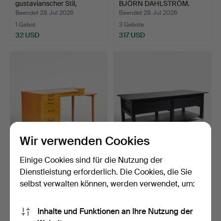
gustavianscher Stil,
BJÖRN DAHLSTRÖM.
Intarsie…
Arbeit…
Beendet 29. Jul 2026
Beendet 29. Jul 2026
1 Gebot
3 Gebote
32 USD
317 USD
Wir verwenden Cookies
ARBEITSTISCH/SCHREIBT
WERKSTATTTISCH,
Einige Cookies sind für die Nutzung der
ISCH, Eiche, 4 Schubl…
ARBEITSTISCH,
Dienstleistung erforderlich. Die Cookies, die Sie
Tischplatte …
Beendet 29. Jul 2026
Beendet 28. Jul 2026
selbst verwalten können, werden verwendet, um:
9 Gebote
4 Gebote
74 USD
211 USD
Inhalte und Funktionen an Ihre Nutzung der