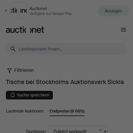
Auctionet
Anzeigen
Schließen
Verfügbar auf Google Play
Auctionet.com
Filtrieren
Tische
Tische bei Stockholms Auktionsverk Sickla
bei
Suche speichern
Stockholms
Laufende Auktionen
Endpreise
(6 665)
Auktionsverk
Sickla
Endpreise
Sortieren