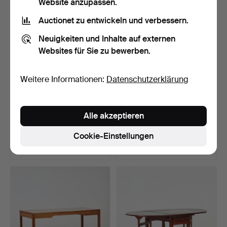
Website anzupassen.
Auctionet zu entwickeln und verbessern.
Neuigkeiten und Inhalte auf externen
Websites für Sie zu bewerben.
Weitere Informationen:
Datenschutzerklärung
ANNA VON SCHEWEN &
BIBLIOTHEKSTISCH,
Alle akzeptieren
BJÖRN DAHLSTRÖM.
Neurenaissance, Anfang
Schrei…
d…
Beendet 28. Jul 2026
Beendet 28. Jul 2026
Cookie-Einstellungen
7 Gebote
31 Gebote
180 USD
465 USD