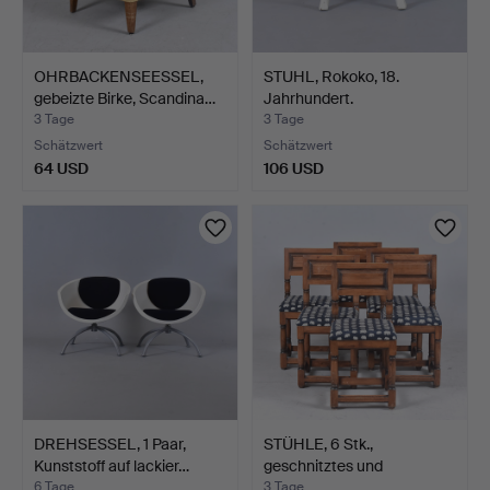
OHRBACKENSEESSEL,
STUHL, Rokoko, 18.
gebeizte Birke, Scandina…
Jahrhundert.
3 Tage
3 Tage
Schätzwert
Schätzwert
64 USD
106 USD
DREHSESSEL, 1 Paar,
STÜHLE, 6 Stk.,
Kunststoff auf lackier…
geschnitztes und
gewachste…
6 Tage
3 Tage