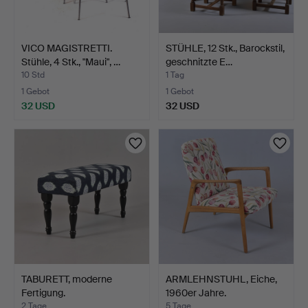
VICO MAGISTRETTI.
STÜHLE, 12 Stk., Barockstil,
Stühle, 4 Stk., "Maui", …
geschnitzte E…
10 Std
1 Tag
1 Gebot
1 Gebot
32 USD
32 USD
TABURETT, moderne
ARMLEHNSTUHL, Eiche,
Fertigung.
1960er Jahre.
2 Tage
5 Tage