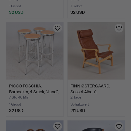
1 Gebot
1 Gebot
32 USD
32 USD
PICCO FOSCHIA.
FINN ØSTERGAARD.
Barhocker, 4 Stück, "Juno",
Sessel 'Albert'.
…
7 Std 46 Min
2 Tage
1 Gebot
Schätzwert
32 USD
211 USD