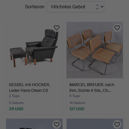
Laufende
Sortieren
Auktionskammare
Auktionen
SESSEL mit HOCKER,
MARCEL BREUER. nach
Leder Hans Olsen CS
ihm, Stühle 4 Stk., Ch…
Möb…
2 Tage
6 Tage
5 Gebote
14 Gebote
211 USD
127 USD