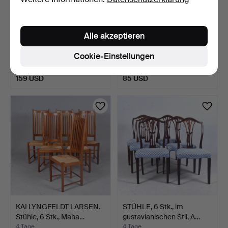
Alle akzeptieren
SESSEL, ein Paar, Schou
GIANDOMENICO BELOTTI.
Andersen, Dänemark…
Stuhl, Chrom mit sch…
Cookie-Einstellungen
4 Tage
4 Tage
Schätzwert
Schätzwert
159 USD
85 USD
KAI LYNGFELDT LARSEN.
STÜHLE, 6 Stk., im
Stühle, 6 Stk., Maha…
gustavianischen Stil, A…
4 Tage
4 Tage