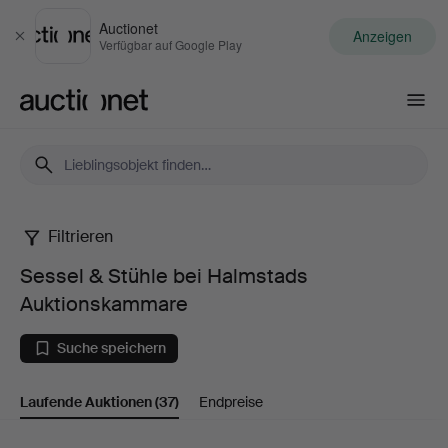
Auctionet
Anzeigen
Schließen
Verfügbar auf Google Play
Auctionet.com
Filtrieren
Sessel
Sessel & Stühle bei Halmstads
&
Auktionskammare
Stühle
Suche speichern
bei
Laufende Auktionen
(37)
Endpreise
Halmstads