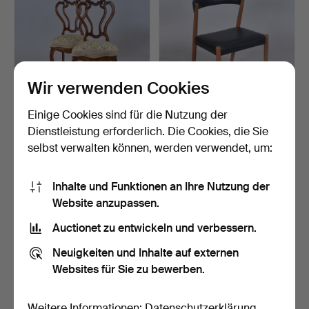
Wir verwenden Cookies
Einige Cookies sind für die Nutzung der
STÜHLE, ein Paar,
STUHL, Teak und
Dienstleistung erforderlich. Die Cookies, die Sie
Neorokoko mit bestickter…
Kunstleder, Dänemark,
selbst verwalten können, werden verwendet, um:
1960…
1 Tag
3 Tage
Schätzwert
Schätzwert
64 USD
106 USD
Inhalte und Funktionen an Ihre Nutzung der
Website anzupassen.
Auctionet zu entwickeln und verbessern.
Neuigkeiten und Inhalte auf externen
Websites für Sie zu bewerben.
Weitere Informationen:
Datenschutzerklärung