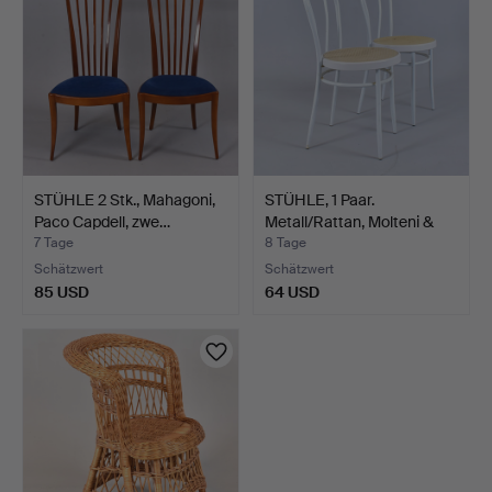
STÜHLE 2 Stk., Mahagoni,
STÜHLE, 1 Paar.
Paco Capdell, zwe…
Metall/Rattan, Molteni &
C…
7 Tage
8 Tage
Schätzwert
Schätzwert
85 USD
64 USD