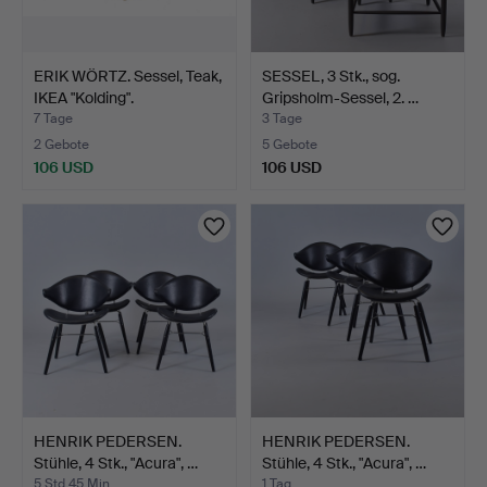
ERIK WÖRTZ. Sessel, Teak,
SESSEL, 3 Stk., sog.
IKEA "Kolding".
Gripsholm-Sessel, 2. …
7 Tage
3 Tage
2 Gebote
5 Gebote
106 USD
106 USD
HENRIK PEDERSEN.
HENRIK PEDERSEN.
Stühle, 4 Stk., "Acura", …
Stühle, 4 Stk., "Acura", …
5 Std 45 Min
1 Tag