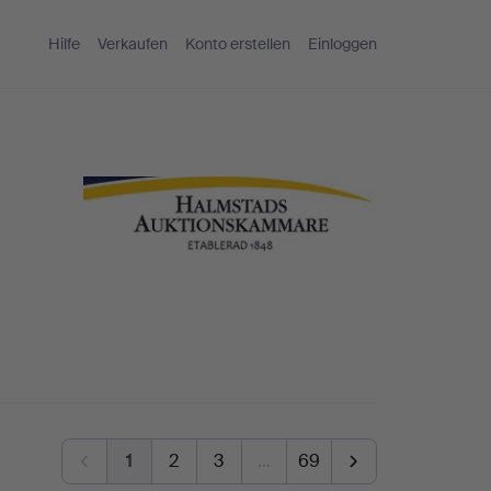
Hilfe
Verkaufen
Konto erstellen
Einloggen
1
2
3
…
69