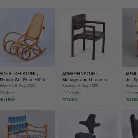
SCHAUKELSTUHL,
ARMLEHNSTUHL,
ARMLE
Thonet-Stil. Erste Hälfte
Mahagoni und braunes
des S
d…
Leder, …
Beendet 6. Aug 2026
Beendet 5. Aug 2026
Beende
7 Gebote
13 Gebote
1 Gebot
95 USD
121 USD
43 U