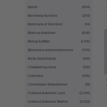
Balclis
(454)
Barcelona Auctions
(250)
Batemans of Stamford
(14)
Bidstrup Auktioner
(636)
Bishop & Miller
(1.415)
Björnssons Auktionskammare
(1.110)
Borås Auktionshall
(156)
Chalkwell Auctions
(130)
Colombos
(926)
Connoisseur Bokauktioner
(18)
Crafoord Auktioner Lund
(2.246)
Crafoord Auktioner Malmö
(5.032)