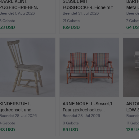
KAARE KLINT.
SESSEL MIT
BARHO
ZUGESCHRIEBEN.
FUSSHOCKER, Eiche mit
Metall
Kinderstuhl, E…
stahlblau…
Beendet 1. Aug 2026
Beendet 31. Jul 2026
Beende
3 Gebote
21 Gebote
7 Gebo
53 USD
169 USD
64 U
KINDERSTUHL,
ARNE NORELL. Sessel, 1
ANTO
gedrechselt und
Paar, gedrechseltes…
LÖW. S
geschnitzt au…
Beendet 28. Jul 2026
Beendet 28. Jul 2026
Beende
4 Gebote
8 Gebote
17 Geb
43 USD
69 USD
138 U