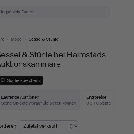
re
/
Möbel
/
Sessel & Stühle
essel & Stühle bei Halmstads
Auktionskammare
Suche speichern
Laufende Auktionen
Endpreise
Siehe Objekte worauf Sie bieten können
3 311 Objekte
ndpreise
ortieren