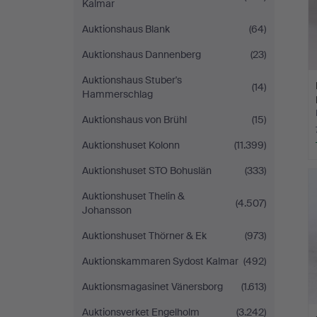
Kalmar
Auktionshaus Blank
(64)
Auktionshaus Dannenberg
(23)
Auktionshaus Stuber's
(14)
Hammerschlag
Auktionshaus von Brühl
(15)
Auktionshuset Kolonn
(11.399)
Auktionshuset STO Bohuslän
(333)
Auktionshuset Thelin &
(4.507)
Johansson
Auktionshuset Thörner & Ek
(973)
Auktionskammaren Sydost Kalmar
(492)
Auktionsmagasinet Vänersborg
(1.613)
Auktionsverket Engelholm
(3.242)