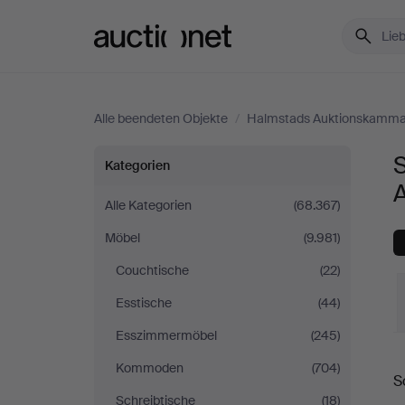
Auctionet.com
Alle beendeten Objekte
/
Halmstads Auktionskamma
Sessel
S
Kategorien
&
Alle Kategorien
(68.367)
Möbel
(9.981)
Stühle
Couchtische
(22)
bei
Esstische
(44)
Halmstads
Esszimmermöbel
(245)
E
Kommoden
(704)
Auktionskammare
S
Schreibtische
(18)