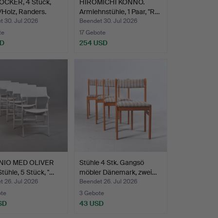
CKER, 4 Stück,
HIROMICHI KONNO.
/Holz, Randers.
Armlehnstühle, 1 Paar, "R…
t 30. Jul 2026
Beendet 30. Jul 2026
te
17 Gebote
SD
254 USD
NIO MED OLIVER
Stühle 4 Stk. Gangsö
tühle, 5 Stück, "…
möbler Dänemark, zwei…
t 26. Jul 2026
Beendet 26. Jul 2026
ote
3 Gebote
SD
43 USD