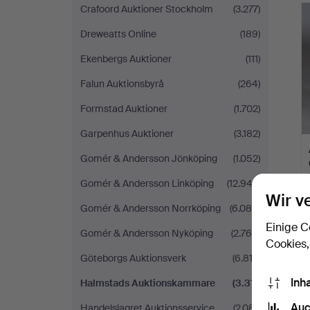
Crafoord Auktioner Stockholm
(3.277)
Dreweatts Online
(189)
Ekenbergs Auktioner
(111)
Falun Auktionsbyrå
(264)
Formstad Auktioner
(1.702)
Garpenhus Auktioner
(3.182)
Gomér & Andersson Jönköping
(1.052)
Gomér & Andersson Linköping
(12.943)
Wir v
Gomér & Andersson Norrköping
(6.084)
Einige C
Gomér & Andersson Nyköping
(2.766)
Cookies,
Göteborgs Auktionsverk
(6.812)
Inh
Halmstads Auktionskammare
(3.311)
Auc
Handelslagret Auktionsservice
(2.081)