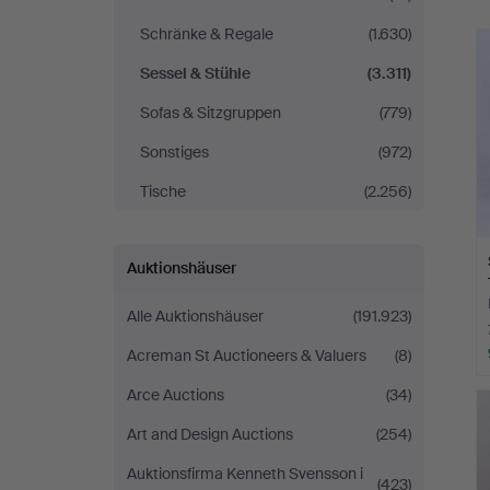
Schränke & Regale
(1.630)
Sessel & Stühle
(3.311)
Sofas & Sitzgruppen
(779)
Sonstiges
(972)
Tische
(2.256)
Auktionshäuser
Alle Auktionshäuser
(191.923)
Acreman St Auctioneers & Valuers
(8)
Arce Auctions
(34)
Art and Design Auctions
(254)
Auktionsfirma Kenneth Svensson i
(423)