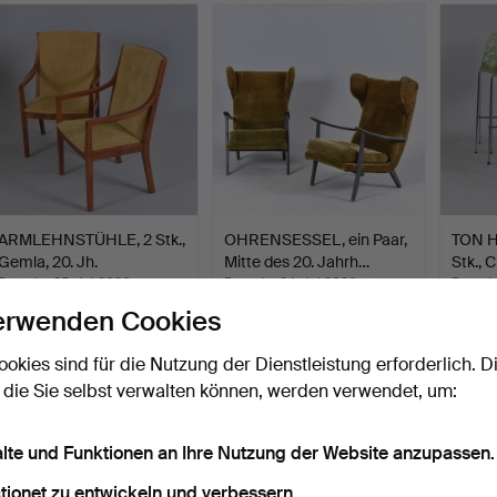
ARMLEHNSTÜHLE, 2 Stk.,
OHRENSESSEL, ein Paar,
TON H
Gemla, 20. Jh.
Mitte des 20. Jahrh…
Stk., 
Beendet 25. Jul 2026
Beendet 24. Jul 2026
Beende
2 Gebote
8 Gebote
4 Gebo
erwenden Cookies
53 USD
69 USD
74 US
ookies sind für die Nutzung der Dienstleistung erforderlich. D
 die Sie selbst verwalten können, werden verwendet, um:
alte und Funktionen an Ihre Nutzung der Website anzupassen.
tionet zu entwickeln und verbessern.