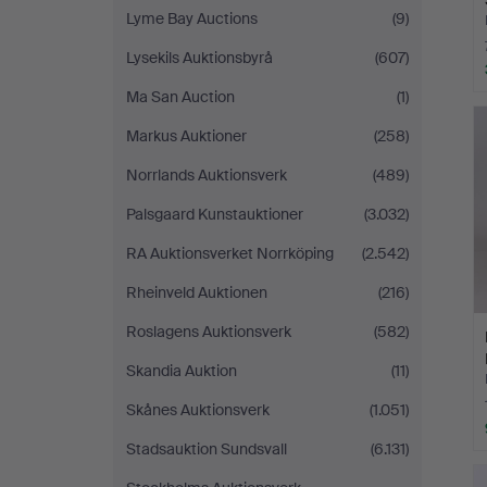
Lyme Bay Auctions
(9)
Lysekils Auktionsbyrå
(607)
Ma San Auction
(1)
Markus Auktioner
(258)
Norrlands Auktionsverk
(489)
Palsgaard Kunstauktioner
(3.032)
RA Auktionsverket Norrköping
(2.542)
Rheinveld Auktionen
(216)
Roslagens Auktionsverk
(582)
Skandia Auktion
(11)
Skånes Auktionsverk
(1.051)
Stadsauktion Sundsvall
(6.131)