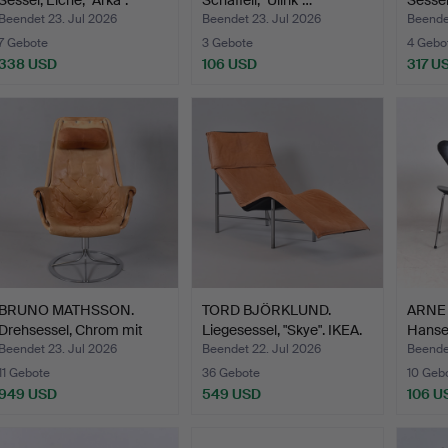
Sessel, Eiche, "Arka".
Schaffell, "Ullrik"…
Sessel
Beendet 23. Jul 2026
Beendet 23. Jul 2026
Beende
7 Gebote
3 Gebote
4 Gebo
338 USD
106 USD
317 U
BRUNO MATHSSON.
TORD BJÖRKLUND.
ARNE 
Drehsessel, Chrom mit
Liegesessel, "Skye". IKEA.
Hansen
hell…
Beendet 23. Jul 2026
Beendet 22. Jul 2026
Beende
11 Gebote
36 Gebote
10 Geb
949 USD
549 USD
106 U