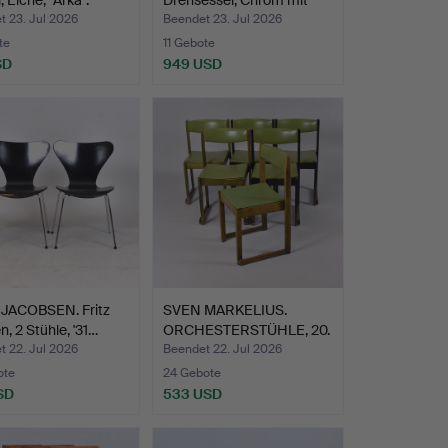
, Eiche, "Arka".
Drehsessel, Chrom mit
hell…
t 23. Jul 2026
Beendet 23. Jul 2026
te
11 Gebote
SD
949 USD
JACOBSEN. Fritz
SVEN MARKELIUS.
, 2 Stühle, '31…
ORCHESTERSTÜHLE, 20.
Jahrh…
t 22. Jul 2026
Beendet 22. Jul 2026
ote
24 Gebote
SD
533 USD