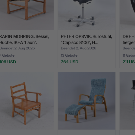
KARIN MOBRING. Sessel,
PETER OPSVIK. Bürostuhl,
DREH
Buche, IKEA "Lauri".
”Capisco 8106", H…
tiefge
auf …
Beendet 2. Aug 2026
Beendet 2. Aug 2026
Beende
7 Gebote
13 Gebote
11 Gebo
106 USD
264 USD
211 U