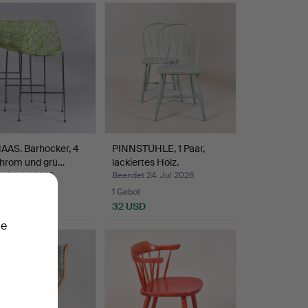
AAS. Barhocker, 4
PINNSTÜHLE, 1 Paar,
Chrom und grü…
lackiertes Holz.
t 24. Jul 2026
Beendet 24. Jul 2026
te
1 Gebot
D
32 USD
ie