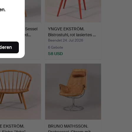
en.
 EKSTRÖM. Sessel
YNGVE EKSTRÖM.
no" Eiche, Swed…
Bistrostuhl, rot lasiertes …
t 24. Jul 2026
Beendet 24. Jul 2026
tieren
ote
6 Gebote
USD
58 USD
E EKSTRÖM.
BRUNO MATHSSON.