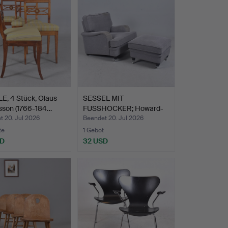
E, 4 Stück, Olaus
SESSEL MIT
sson (1766-184…
FUSSHOCKER; Howard-
Modell.
t 20. Jul 2026
Beendet 20. Jul 2026
te
1 Gebot
SD
32 USD