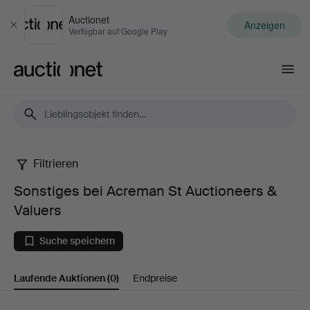
Auctionet
Anzeigen
Schließen
Verfügbar auf Google Play
Auctionet.com
Filtrieren
Sonstiges
Sonstiges bei Acreman St Auctioneers &
bei
Valuers
Acreman
Suche speichern
St
Laufende Auktionen
(0)
Endpreise
Auctioneers