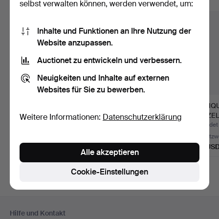
Alle Objekte anzeigen
selbst verwalten können, werden verwendet, um:
Inhalte und Funktionen an Ihre Nutzung der
Website anzupassen.
Auctionet zu entwickeln und verbessern.
Neuigkeiten und Inhalte auf externen
Websites für Sie zu bewerben.
ANTIQUE BOX AUS
HEALS MID CENTURY
ANTIQ
DEM 19.
2-TÜRIGER
EINZE
Weitere Informationen:
Datenschutzerklärung
JAHRHUNDERT AUS
KLEIDERSCHRANK.
MESSI
Beendet 6. Aug 2026
Beendet 29. Jul 2026
Beendet 
EI…
UNTE
Schätzwert
Schätzwert
Schätzw
54 USD
101 USD
115 US
Alle akzeptieren
Cookie-Einstellungen
Fußzeilen-
Hilfe und Kontakt
Navigation