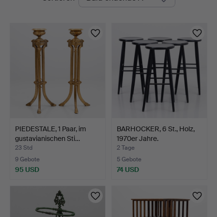
Auktionen
PIEDESTALE, 1 Paar, im
BARHOCKER, 6 St., Holz,
gustavianischen Sti…
1970er Jahre.
23 Std
2 Tage
9 Gebote
5 Gebote
95 USD
74 USD