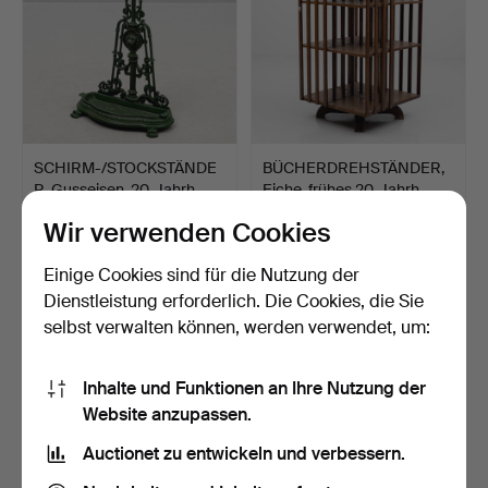
SCHIRM-/STOCKSTÄNDE
BÜCHERDREHSTÄNDER,
R, Gusseisen, 20. Jahrh…
Eiche, frühes 20. Jahrh…
6 Tage
8 Tage
Wir verwenden Cookies
Schätzwert
15 Gebote
159 USD
201 USD
Einige Cookies sind für die Nutzung der
Dienstleistung erforderlich. Die Cookies, die Sie
selbst verwalten können, werden verwendet, um:
Inhalte und Funktionen an Ihre Nutzung der
Website anzupassen.
Auctionet zu entwickeln und verbessern.