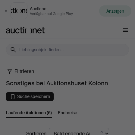
Auctionet
Anzeigen
Schließen
Verfügbar auf Google Play
Auctionet.com
Filtrieren
Sonstiges
Sonstiges bei Auktionshuset Kolonn
bei
Suche speichern
Auktionshuset
Laufende Auktionen
(6)
Endpreise
Kolonn
Laufende
Sortieren