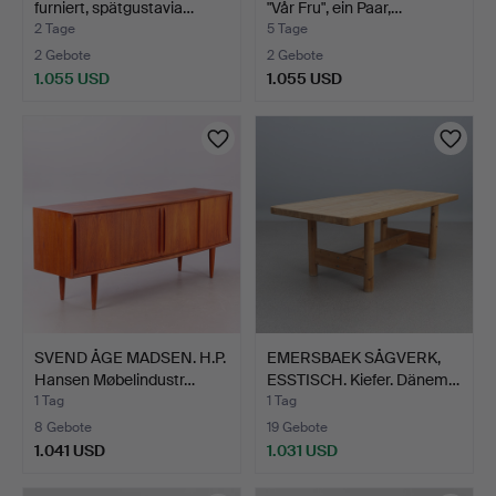
furniert, spätgustavia…
"Vår Fru", ein Paar,…
2 Tage
5 Tage
2 Gebote
2 Gebote
1.055 USD
1.055 USD
SVEND ÅGE MADSEN. H.P.
EMERSBAEK SÅGVERK,
Hansen Møbelindustr…
ESSTISCH. Kiefer. Dänem…
1 Tag
1 Tag
8 Gebote
19 Gebote
1.041 USD
1.031 USD