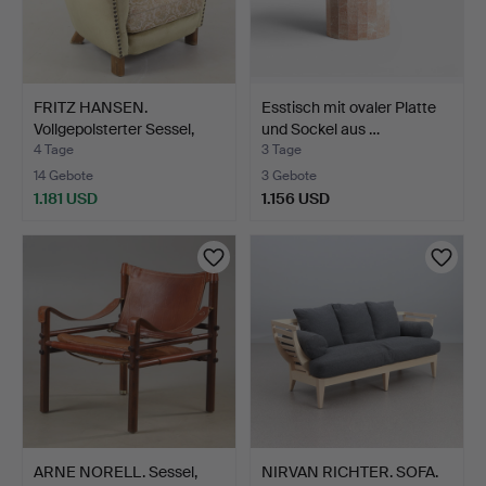
FRITZ HANSEN.
Esstisch mit ovaler Platte
Vollgepolsterter Sessel,
und Sockel aus …
Mod…
4 Tage
3 Tage
14 Gebote
3 Gebote
1.181 USD
1.156 USD
ARNE NORELL. Sessel,
NIRVAN RICHTER. SOFA.