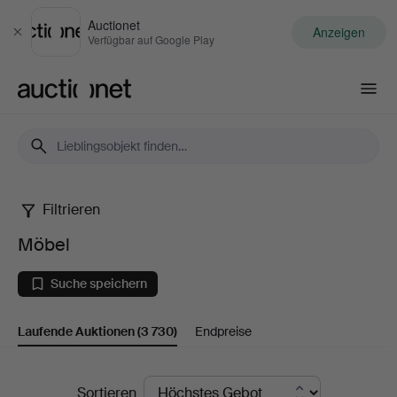
Auctionet
Anzeigen
Schließen
Verfügbar auf Google Play
Auctionet.com
Filtrieren
Möbel
Möbel
Suche speichern
Laufende Auktionen
(3 730)
Endpreise
Laufende
Sortieren