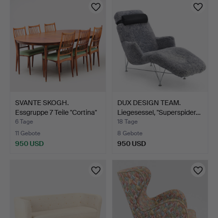
SVANTE SKOGH.
DUX DESIGN TEAM.
Essgruppe 7 Teile "Cortina"
Liegesessel, "Superspider…
…
6 Tage
18 Tage
11 Gebote
8 Gebote
950 USD
950 USD