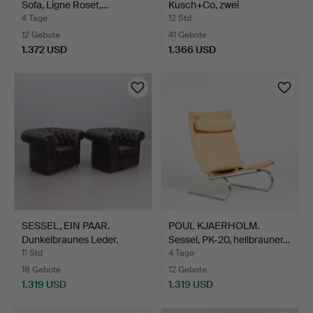
Sofa, Ligne Roset,…
Kusch+Co, zwei
Freischwin…
4 Tage
12 Std
12 Gebote
41 Gebote
1.372 USD
1.366 USD
Ausgewähltes
Objekt
SESSEL, EIN PAAR.
POUL KJAERHOLM.
Dunkelbraunes Leder.
Sessel, PK-20, hellbrauner…
Che…
11 Std
4 Tage
18 Gebote
12 Gebote
1.319 USD
1.319 USD