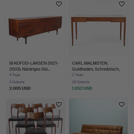
Objekt
IB KOFOD-LARSEN (1921-
CARL MALMSTEN.
2003). Niedriges Sid…
Guldheden, Schreibtisch,
Åf…
4 Tage
2 Tage
3 Gebote
26 Gebote
2.005 USD
1.952 USD