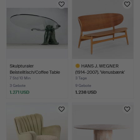
Skulpturaler
HANS J. WEGNER
Beistelltisch/Coffee Table
(1914-2007). 'Venusbænk'
mi…
Mo…
7 Std 10 Min
3 Tage
3 Gebote
9 Gebote
1.271 USD
1.238 USD
Ausgewähltes
Objekt