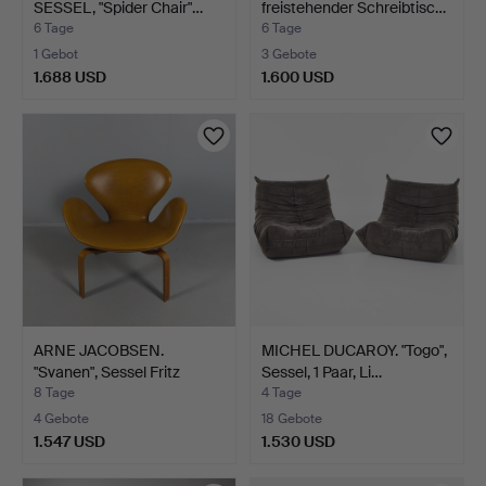
SESSEL, "Spider Chair"…
freistehender Schreibtisc…
6 Tage
6 Tage
1 Gebot
3 Gebote
1.688 USD
1.600 USD
ARNE JACOBSEN.
MICHEL DUCAROY. "Togo",
"Svanen", Sessel Fritz
Sessel, 1 Paar, Li…
Hans…
8 Tage
4 Tage
4 Gebote
18 Gebote
1.547 USD
1.530 USD