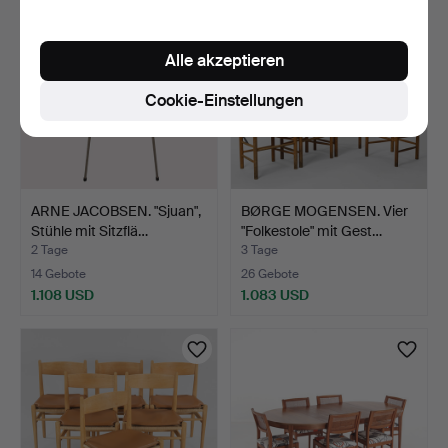
Alle akzeptieren
Cookie-Einstellungen
ARNE JACOBSEN. "Sjuan",
BØRGE MOGENSEN. Vier
Stühle mit Sitzflä…
"Folkestole" mit Gest…
2 Tage
3 Tage
14 Gebote
26 Gebote
1.108 USD
1.083 USD