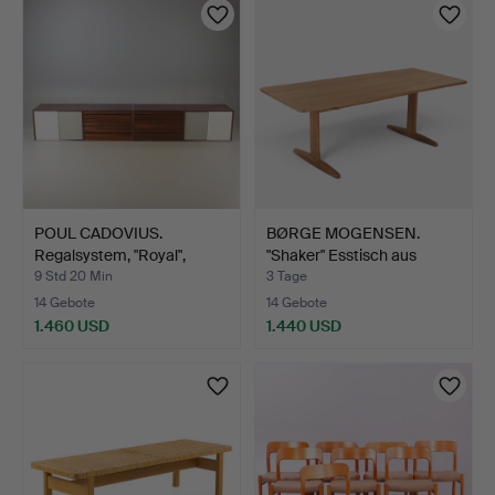
POUL CADOVIUS.
BØRGE MOGENSEN.
Regalsystem, "Royal",
"Shaker" Esstisch aus
Palis…
mass…
9 Std 20 Min
3 Tage
14 Gebote
14 Gebote
1.460 USD
1.440 USD