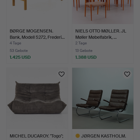
BØRGE MOGENSEN.
NIELS OTTO MØLLER. JL
Bank, Modell 5272, Frederi…
Møller Møbelfabrik, …
4 Tage
2 Tage
53 Gebote
13 Gebote
1.425 USD
1.388 USD
MICHEL DUCAROY. "Togo";
JØRGEN KASTHOLM.