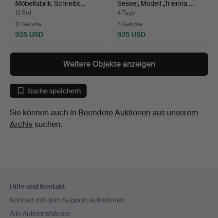
Möbelfabrik, Schreibt…
Sessel, Modell „Trienna …
12 Std
4 Tage
17 Gebote
5 Gebote
925 USD
925 USD
Weitere Objekte anzeigen
Suche speichern
Sie können auch in
Beendete Auktionen aus unserem
Archiv
suchen.
Fußzeilen-
Hilfe und Kontakt
Navigation
Kontakt mit dem Support aufnehmen
Alle Auktionshäuser