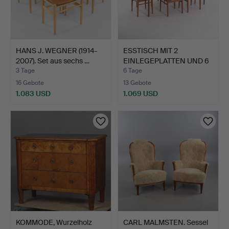
HANS J. WEGNER (1914-
ESSTISCH MIT 2
2007). Set aus sechs …
EINLEGEPLATTEN UND 6
STÜHLE…
3 Tage
6 Tage
16 Gebote
13 Gebote
1.083 USD
1.069 USD
KOMMODE, Wurzelholz
CARL MALMSTEN. Sessel