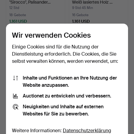
"Sirocco", Palisander…
Weiß lasiertes Holz …
12 Std
9 Std 45 Min
18 Gebote
16 Gebote
1.161 USD
1.161 USD
Wir verwenden Cookies
Einige Cookies sind für die Nutzung der
Dienstleistung erforderlich. Die Cookies, die Sie
selbst verwalten können, werden verwendet, um:
Inhalte und Funktionen an Ihre Nutzung der
Website anzupassen.
Auctionet zu entwickeln und verbessern.
ARNOLD MADSEN (1907-
HARBO SØLVSTEN.
1989). 'Oda' Sessel mi…
Regalwand aus Kiefernholz
Neuigkeiten und Inhalte auf externen
…
2 Tage
2 Tage
Websites für Sie zu bewerben.
7 Gebote
7 Gebote
1.160 USD
1.127 USD
Weitere Informationen:
Datenschutzerklärung