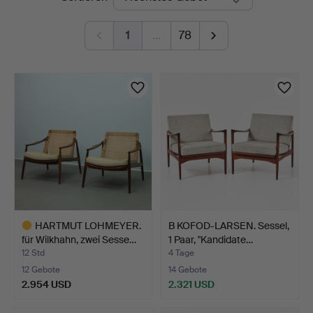
Auktionen
1
…
78
HARTMUT LOHMEYER.
B KOFOD-LARSEN. Sessel,
für Wilkhahn, zwei Sesse…
1 Paar, "Kandidate…
12 Std
4 Tage
12 Gebote
14 Gebote
2.954 USD
2.321 USD
Ausgewähltes