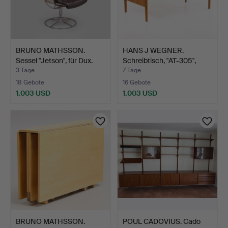
BRUNO MATHSSON.
HANS J WEGNER.
Sessel "Jetson", für Dux.
Schreibtisch, "AT-305",
Tea…
3 Tage
7 Tage
18 Gebote
16 Gebote
1.003 USD
1.003 USD
BRUNO MATHSSON.
POUL CADOVIUS. Cado