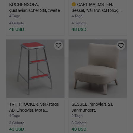
KÜCHENSOFA,
CARL MALMSTEN.
gustavianischer Stil, zweite
Sessel, "Vår fru", O.H Sjög…
H…
4 Tage
4 Tage
4 Gebote
4 Gebote
48 USD
48 USD
Ausgewähltes
Objekt
TRITTHOCKER, Verkstads
SESSEL, renoviert, 21.
AB, Lindqvist, Mota…
Jahrhundert.
4 Tage
2 Tage
3 Gebote
3 Gebote
43 USD
43 USD