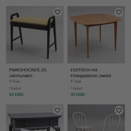
PIANOHOCKER, 20.
ESSTISCH mit
Jahrhundert.
Einlegeplatten, zweite
Hälfte…
4 Tage
4 Tage
1 Gebot
1 Gebot
32 USD
32 USD