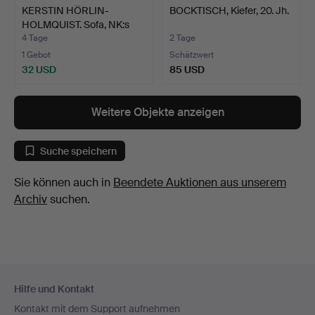
KERSTIN HÖRLIN-
BOCKTISCH, Kiefer, 20. Jh.
HOLMQUIST. Sofa, NK:s
Triva…
4 Tage
2 Tage
1 Gebot
Schätzwert
32 USD
85 USD
Weitere Objekte anzeigen
Suche speichern
Sie können auch in
Beendete Auktionen aus unserem
Archiv
suchen.
Fußzeilen-
Hilfe und Kontakt
Navigation
Kontakt mit dem Support aufnehmen