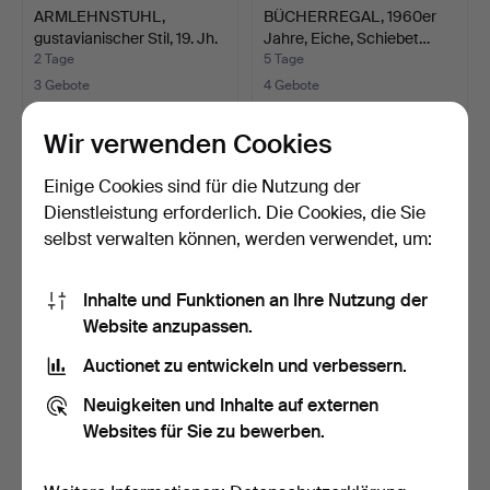
ARMLEHNSTUHL,
BÜCHERREGAL, 1960er
gustavianischer Stil, 19. Jh.
Jahre, Eiche, Schiebet…
2 Tage
5 Tage
3 Gebote
4 Gebote
43 USD
43 USD
Wir verwenden Cookies
Einige Cookies sind für die Nutzung der
Dienstleistung erforderlich. Die Cookies, die Sie
selbst verwalten können, werden verwendet, um:
Inhalte und Funktionen an Ihre Nutzung der
Website anzupassen.
Auctionet zu entwickeln und verbessern.
BANK, Eiche, 19.
BÜCHERREGAL mit
Neuigkeiten und Inhalte auf externen
Jahrhundert.
SCHUBLADEN, 20.
Jahrhunder…
2 Tage
3 Tage
Websites für Sie zu bewerben.
3 Gebote
2 Gebote
43 USD
37 USD