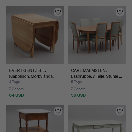
EVERT GENTZELL.
CARL MALMSTEN.
Klapptisch, Mörbylånga,
Essgruppe, 7 Teile, Stühle …
ge…
4 Tage
5 Tage
7 Gebote
7 Gebote
64 USD
59 USD