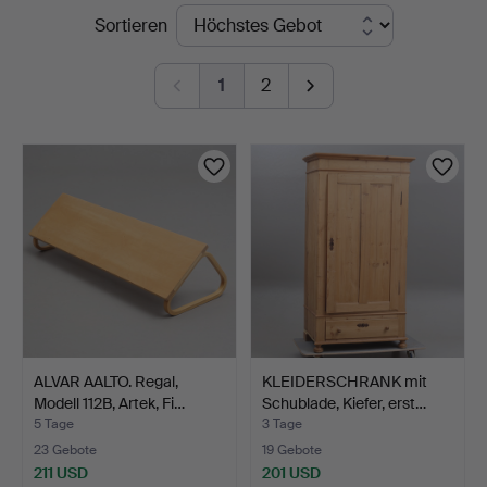
Laufende
Sortieren
Johansson
Auktionen
1
2
ALVAR AALTO. Regal,
KLEIDERSCHRANK mit
Modell 112B, Artek, Fi…
Schublade, Kiefer, erst…
5 Tage
3 Tage
23 Gebote
19 Gebote
211 USD
201 USD