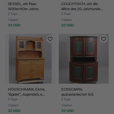
SESSEL, ein Paar,
COUCHTISCH, um die
1930er/40er Jahre.
Mitte des 20. Jahrhunde…
2 Tage
2 Tage
1 Gebot
1 Gebot
32 USD
32 USD
HÖGSCHRANK, Eiche,
ECKSCARIN,
"Äpplet", Jugendstil, e…
gustavianischer Stil,
gestempel…
4 Tage
2 Tage
1 Gebot
1 Gebot
32 USD
32 USD