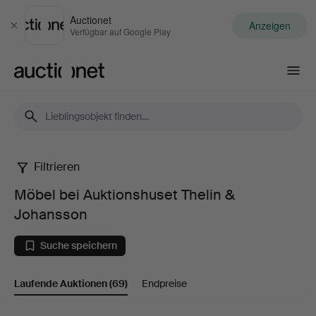
Auctionet
Anzeigen
Schließen
Verfügbar auf Google Play
Auctionet.com
Filtrieren
Möbel
Möbel bei Auktionshuset Thelin &
bei
Johansson
Auktionshuset
Suche speichern
Thelin
Laufende Auktionen
(69)
Endpreise
&