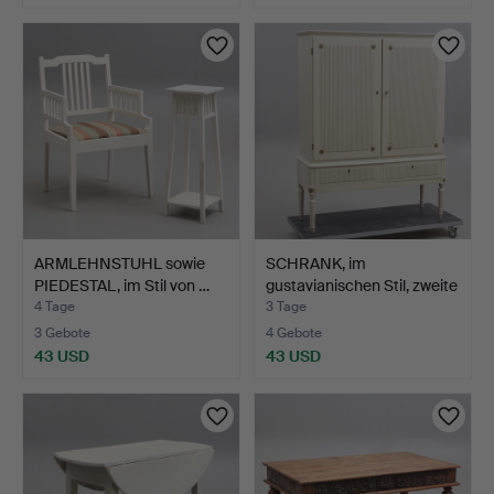
ARMLEHNSTUHL sowie
SCHRANK, im
PIEDESTAL, im Stil von …
gustavianischen Stil, zweite
H…
4 Tage
3 Tage
3 Gebote
4 Gebote
43 USD
43 USD