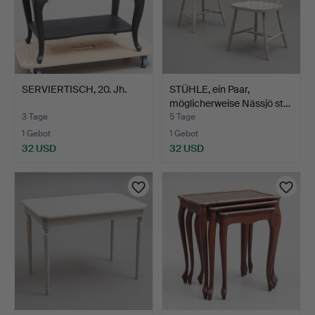
SERVIERTISCH, 20. Jh.
STÜHLE, ein Paar,
möglicherweise Nässjö st…
3 Tage
5 Tage
1 Gebot
1 Gebot
32 USD
32 USD