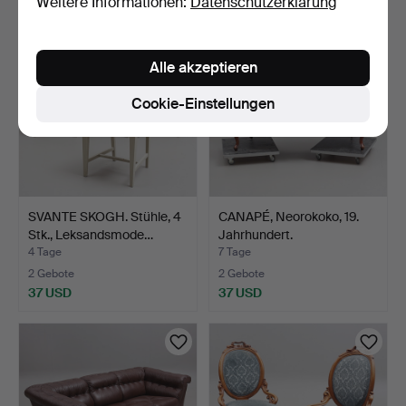
Weitere Informationen:
Datenschutzerklärung
Alle akzeptieren
Cookie-Einstellungen
SVANTE SKOGH. Stühle, 4
CANAPÉ, Neorokoko, 19.
Stk., Leksandsmode…
Jahrhundert.
4 Tage
7 Tage
2 Gebote
2 Gebote
37 USD
37 USD