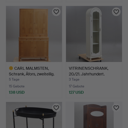
CARL MALMSTEN,
VITRINENSCHRANK,
Schrank, Åfors, zweiteilig.
20./21. Jahrhundert.
5 Tage
3 Tage
15 Gebote
17 Gebote
138 USD
127 USD
Ausgewähltes
Objekt