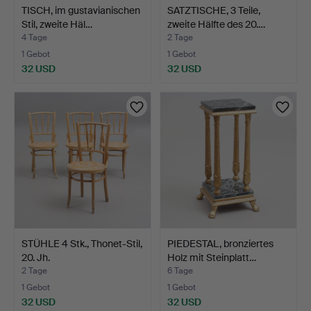
TISCH, im gustavianischen
SATZTISCHE, 3 Teile,
Stil, zweite Häl…
zweite Hälfte des 20.…
4 Tage
2 Tage
1 Gebot
1 Gebot
32 USD
32 USD
STÜHLE 4 Stk., Thonet-Stil,
PIEDESTAL, bronziertes
20. Jh.
Holz mit Steinplatt…
2 Tage
6 Tage
1 Gebot
1 Gebot
32 USD
32 USD