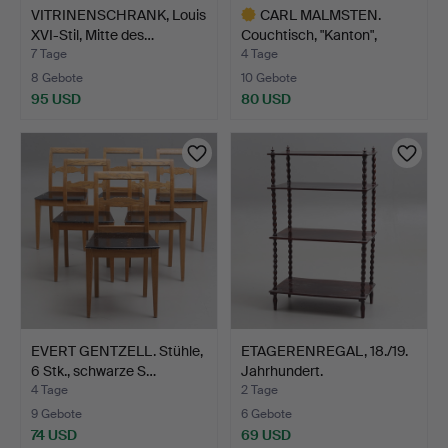
VITRINENSCHRANK, Louis
CARL MALMSTEN.
XVI-Stil, Mitte des…
Couchtisch, "Kanton",
Åfors…
7 Tage
4 Tage
8 Gebote
10 Gebote
95 USD
80 USD
Ausgewähltes
Objekt
EVERT GENTZELL. Stühle,
ETAGERENREGAL, 18./19.
6 Stk., schwarze S…
Jahrhundert.
4 Tage
2 Tage
9 Gebote
6 Gebote
74 USD
69 USD