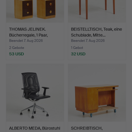
THOMAS JELINEK.
BEISTELLTISCH, Teak, eine
Bücherregale, 1 Paar,
Schublade, Mitte…
"Com…
Beendet 7. Aug 2026
Beendet 7. Aug 2026
2 Gebote
1 Gebot
53 USD
32 USD
ALBERTO MEDA, Bürostuhl
SCHREIBTISCH,