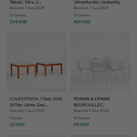
''Meda'', Vitra, 2…
Ulmenfurnier, rückseitig
mit…
Beendet 7. Aug 2026
Beendet 7. Aug 2026
10 Gebote
16 Gebote
254 USD
169 USD
COUCHTISCH. 1 Paar, DUX,
RONAN & ERWAN
1970er Jahre, Ges…
BOUROULLEC.
Armlehnstühle, 6…
Beendet 7. Aug 2026
Beendet 7. Aug 2026
1 Gebot
14 Gebote
32 USD
211 USD