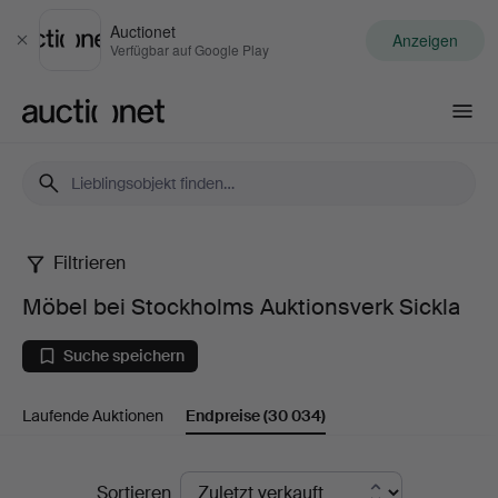
Auctionet
Anzeigen
Schließen
Verfügbar auf Google Play
Auctionet.com
Filtrieren
Möbel
Möbel bei Stockholms Auktionsverk Sickla
bei
Suche speichern
Stockholms
Laufende Auktionen
Endpreise
(30 034)
Auktionsverk
Sickla
Endpreise
Sortieren