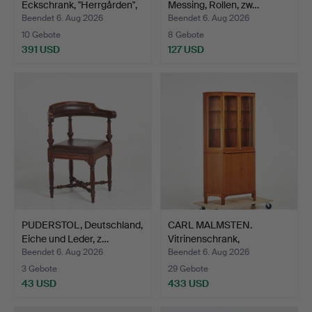
Eckschrank, "Herrgården",
Messing, Rollen, zw…
K…
Beendet 6. Aug 2026
Beendet 6. Aug 2026
10 Gebote
8 Gebote
391 USD
127 USD
PUDERSTOL, Deutschland,
CARL MALMSTEN.
Eiche und Leder, z…
Vitrinenschrank,
"Undantage…
Beendet 6. Aug 2026
Beendet 6. Aug 2026
3 Gebote
29 Gebote
43 USD
433 USD