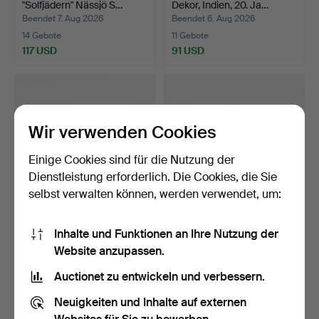
"Solfjädern" Nässjö S…
Dekor, Indien, 20. Ja…
Beendet 7. Aug 2026
Beendet 6. Aug 2026
14 Gebote
11 Gebote
117 USD
91 USD
Wir verwenden Cookies
Einige Cookies sind für die Nutzung der
Dienstleistung erforderlich. Die Cookies, die Sie
selbst verwalten können, werden verwendet, um:
CARL MALMSTEN.
KOMMODE, englischer Stil,
Inhalte und Funktionen an Ihre Nutzung der
Sideboard, "Herrgården",
3 Schubladen, Me…
Website anzupassen.
Bi…
Beendet 6. Aug 2026
Beendet 6. Aug 2026
15 Gebote
19 Gebote
Auctionet zu entwickeln und verbessern.
950 USD
148 USD
Neuigkeiten und Inhalte auf externen