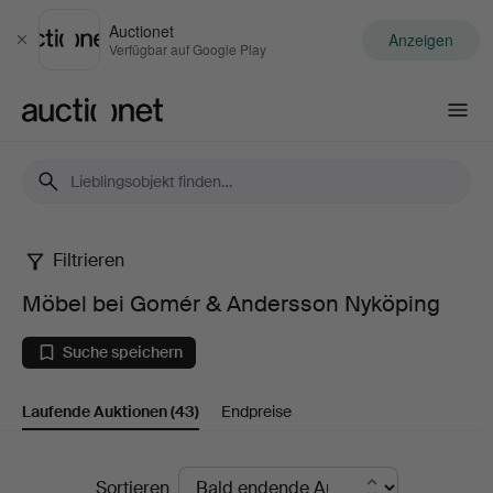
Auctionet
Anzeigen
Schließen
Verfügbar auf Google Play
Auctionet.com
Filtrieren
Möbel
Möbel bei Gomér & Andersson Nyköping
bei
Suche speichern
Gomér
Laufende Auktionen
(43)
Endpreise
&
Andersson
Laufende
Sortieren