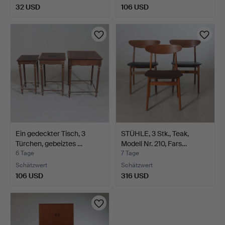
32 USD
106 USD
Ein gedeckter Tisch, 3
STÜHLE, 3 Stk., Teak,
Türchen, gebeiztes …
Modell Nr. 210, Fars…
6 Tage
7 Tage
Schätzwert
Schätzwert
106 USD
316 USD