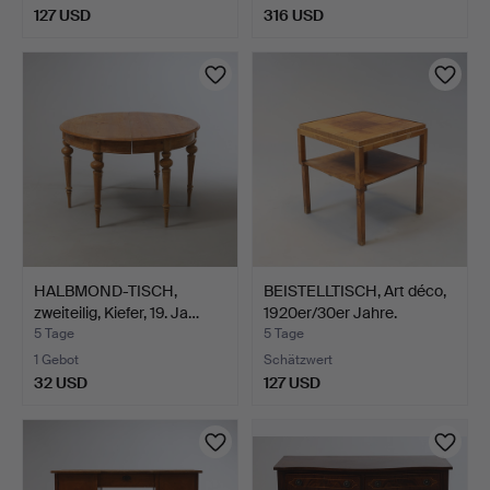
127 USD
316 USD
HALBMOND-TISCH,
BEISTELLTISCH, Art déco,
zweiteilig, Kiefer, 19. Ja…
1920er/30er Jahre.
5 Tage
5 Tage
1 Gebot
Schätzwert
32 USD
127 USD