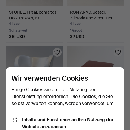
STÜHLE, 1 Paar, bemaltes
RON ARAD. Sessel,
Holz, Rokoko, 19.…
"Victoria and Albert Col…
4 Tage
4 Tage
Schätzwert
1 Gebot
316 USD
32 USD
Wir verwenden Cookies
Einige Cookies sind für die Nutzung der
Dienstleistung erforderlich. Die Cookies, die Sie
selbst verwalten können, werden verwendet, um:
RON ARAD. Sessel,
COUCHTISCH mit Klappen,
"Victoria and Albert Col…
20./21. Jahrhunder…
Inhalte und Funktionen an Ihre Nutzung der
4 Tage
4 Tage
Website anzupassen.
1 Gebot
Schätzwert