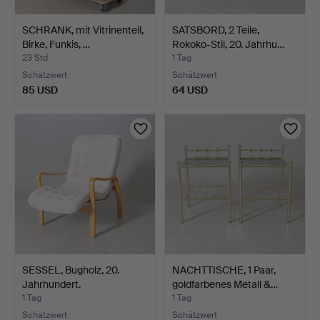
SCHRANK, mit Vitrinenteil,
SATSBORD, 2 Teile,
Birke, Funkis, …
Rokoko-Stil, 20. Jahrhu…
23 Std
1 Tag
Schätzwert
Schätzwert
85 USD
64 USD
SESSEL, Bugholz, 20.
NACHTTISCHE, 1 Paar,
Jahrhundert.
goldfarbenes Metall &…
1 Tag
1 Tag
Schätzwert
Schätzwert