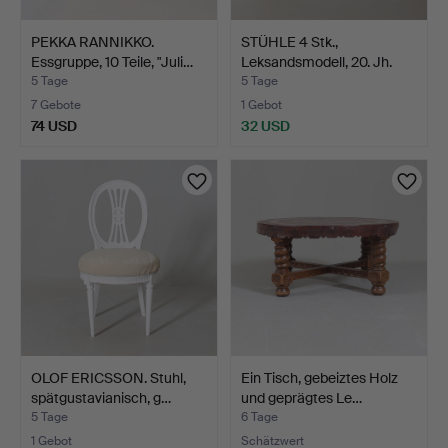
PEKKA RANNIKKO.
STÜHLE 4 Stk.,
Essgruppe, 10 Teile, "Juli…
Leksandsmodell, 20. Jh.
5 Tage
5 Tage
7 Gebote
1 Gebot
74 USD
32 USD
OLOF ERICSSON. Stuhl,
Ein Tisch, gebeiztes Holz
spätgustavianisch, g…
und geprägtes Le…
5 Tage
6 Tage
1 Gebot
Schätzwert