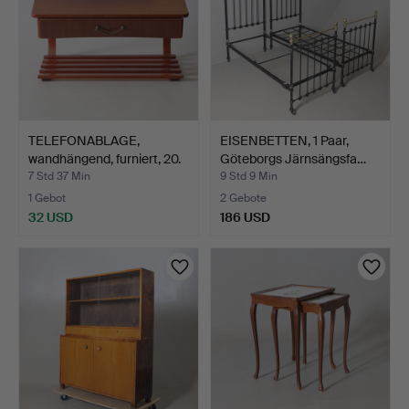
TELEFONABLAGE,
EISENBETTEN, 1 Paar,
wandhängend, furniert, 20.
Göteborgs Järnsängsfa…
…
7 Std 37 Min
9 Std 9 Min
1 Gebot
2 Gebote
32 USD
186 USD