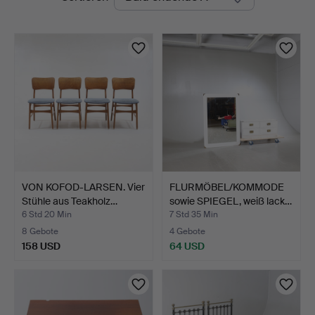
Auktionen
Nyköping
VON KOFOD-LARSEN. Vier
FLURMÖBEL/KOMMODE
Stühle aus Teakholz…
sowie SPIEGEL, weiß lack…
6 Std 20 Min
7 Std 35 Min
8 Gebote
4 Gebote
158 USD
64 USD