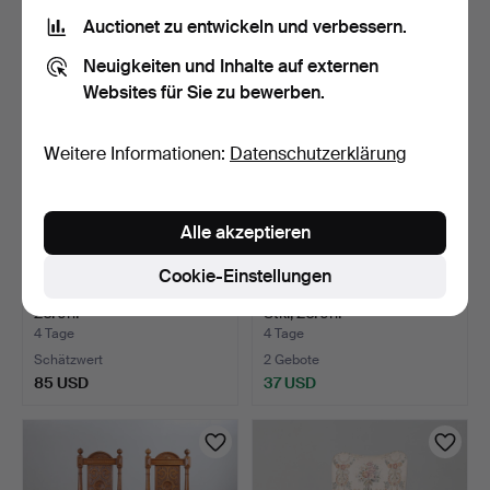
32 USD
64 USD
Auctionet zu entwickeln und verbessern.
Ausgewähltes
Neuigkeiten und Inhalte auf externen
Objekt
Websites für Sie zu bewerben.
Weitere Informationen:
Datenschutzerklärung
Alle akzeptieren
Cookie-Einstellungen
STÜHLE, ein Paar, Buche,
HOLZGEGENSTÄNDE, 4
20. Jh.
Stk., 20. Jh.
4 Tage
4 Tage
Schätzwert
2 Gebote
85 USD
37 USD