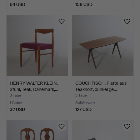
64 USD
158 USD
HENRY WALTER KLEIN.
COUCHTISCH, Platte aus
Stuhl, Teak, Dänemark,…
Teakholz, dunkel ge…
3 Tage
3 Tage
1 Gebot
Schätzwert
32 USD
127 USD