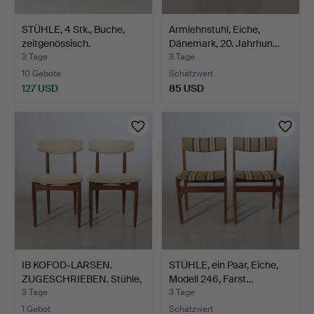
STÜHLE, 4 Stk., Buche,
Armlehnstuhl, Eiche,
zeitgenössisch.
Dänemark, 20. Jahrhun…
3 Tage
3 Tage
10 Gebote
Schätzwert
127 USD
85 USD
IB KOFOD-LARSEN.
STÜHLE, ein Paar, Eiche,
ZUGESCHRIEBEN. Stühle,
Modell 246, Farst…
ei…
3 Tage
3 Tage
1 Gebot
Schätzwert