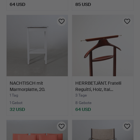
64 USD
85 USD
NACHTISCH mit
HERRBETJÄNT. Fratelli
Marmorplatte, 20.
Reguitti, Holz, Ital…
Jahrhunder…
1 Tag
3 Tage
1 Gebot
8 Gebote
32 USD
64 USD