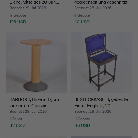
Eiche, Mitte des 20. Jah…
gedrechselt und geschnitzt
au…
Beendet 29. Jul 2026
Beendet 28. Jul 2026
17 Gebote
4 Gebote
126 USD
43 USD
BARBORD, Birke auf grau
BESTECKKASETT, gebeizte
lackiertem Gusseis…
Eiche, England, 20…
Beendet 28. Jul 2026
Beendet 28. Jul 2026
1 Gebot
11 Gebote
32 USD
116 USD