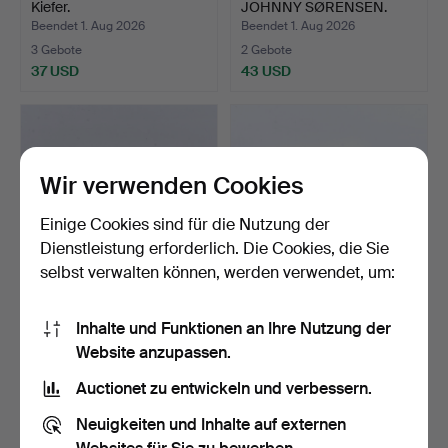
Kiefer.
JOHNNY SØRENSEN.
Tisch, hel…
Beendet 1. Aug 2026
Beendet 1. Aug 2026
3 Gebote
2 Gebote
37 USD
43 USD
Wir verwenden Cookies
Einige Cookies sind für die Nutzung der
Dienstleistung erforderlich. Die Cookies, die Sie
selbst verwalten können, werden verwendet, um:
KOMMODE, Mahagoni, 3-
NACHTTISCHE, 1 Paar,
Inhalte und Funktionen an Ihre Nutzung der
schübig, Pettersson&N…
gewachstes Holz.
Website anzupassen.
Beendet 1. Aug 2026
Beendet 31. Jul 2026
2 Gebote
5 Gebote
Auctionet zu entwickeln und verbessern.
37 USD
48 USD
Neuigkeiten und Inhalte auf externen