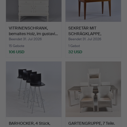
VITRINENSCHRANK,
SEKRETÄR MIT
bemaltes Holz, im gustavi…
SCHRÄGKLAPPE,
Mahagoni mit Me…
Beendet 31. Jul 2026
Beendet 31. Jul 2026
15 Gebote
1 Gebot
106 USD
32 USD
BARHOCKER, 4 Stück,
GARTENGRUPPE, 7 Teile.