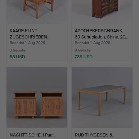
KAARE KLINT.
APOTHEKERSCHRANK,
ZUGESCHRIEBEN.
69 Schubladen, China, 20…
Kinderstuhl, E…
Beendet 1. Aug 2026
Beendet 1. Aug 2026
3 Gebote
9 Gebote
53 USD
739 USD
NACHTTISCHE, 1 Paar,
RUD THYGESEN &