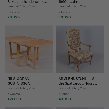
Birke, Jahrhundertwend…
1960er Jahre.
Beendet 4. Aug 2026
Beendet 4. Aug 2026
9 Gebote
2 Gebote
90 USD
43 USD
NILS-GÖRAN
ARMLEHNSTUHL im Stil
GUSTAFSSON.
des Spätbarock, Nussb…
KLAPPTISCH, massive…
Beendet 4. Aug 2026
Beendet 3. Aug 2026
5 Gebote
1 Gebot
159 USD
43 USD