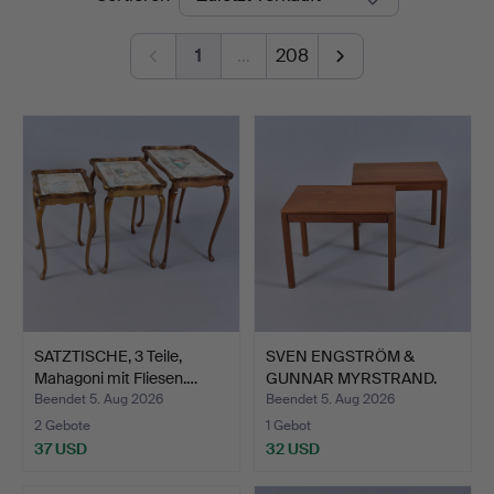
1
…
208
SATZTISCHE, 3 Teile,
SVEN ENGSTRÖM &
Mahagoni mit Fliesen.…
GUNNAR MYRSTRAND.
Beistell…
Beendet 5. Aug 2026
Beendet 5. Aug 2026
2 Gebote
1 Gebot
37 USD
32 USD