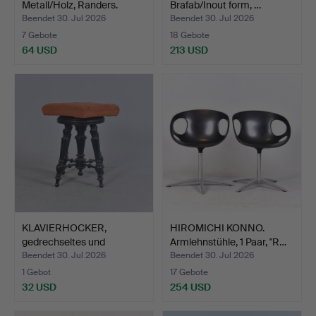
Metall/Holz, Randers.
Brafab/Inout form, …
Beendet 30. Jul 2026
Beendet 30. Jul 2026
7 Gebote
18 Gebote
64 USD
213 USD
KLAVIERHOCKER,
HIROMICHI KONNO.
gedrechseltes und
Armlehnstühle, 1 Paar, "R…
geschwärz…
Beendet 30. Jul 2026
Beendet 30. Jul 2026
1 Gebot
17 Gebote
32 USD
254 USD