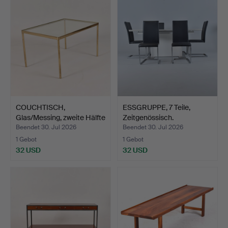
COUCHTISCH,
ESSGRUPPE, 7 Teile,
Glas/Messing, zweite Hälfte
Zeitgenössisch.
de…
Beendet 30. Jul 2026
Beendet 30. Jul 2026
1 Gebot
1 Gebot
32 USD
32 USD