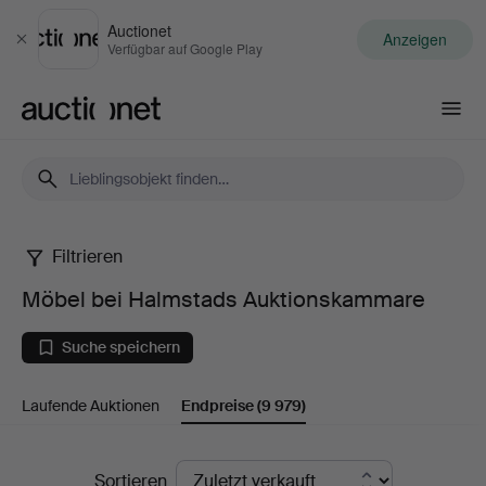
Auctionet
Anzeigen
Schließen
Verfügbar auf Google Play
Auctionet.com
Filtrieren
Möbel
Möbel bei Halmstads Auktionskammare
bei
Suche speichern
Halmstads
Laufende Auktionen
Endpreise
(9 979)
Auktionskammare
Endpreise
Sortieren