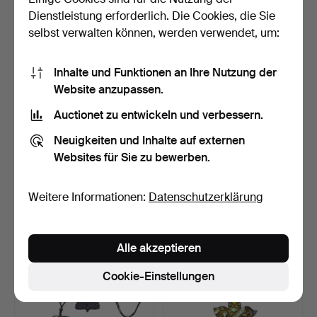
Dienstleistung erforderlich. Die Cookies, die Sie
selbst verwalten können, werden verwendet, um:
Inhalte und Funktionen an Ihre Nutzung der
Website anzupassen.
Auctionet zu entwickeln und verbessern.
LANGES STRASSBAND
TAILLENGÜRTEL MIT DEN
Neuigkeiten und Inhalte auf externen
MIT DREIREIHIGEM
ZAHLEN 5 UND 6.
Websites für Sie zu bewerben.
KRISTAL…
8 Tage
8 Tage
Schätzwert
Schätzwert
70 USD
128 USD
Weitere Informationen:
Datenschutzerklärung
Alle akzeptieren
Cookie-Einstellungen