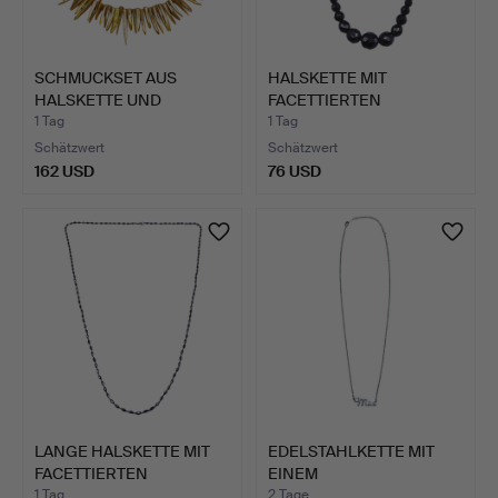
SCHMUCKSET AUS
HALSKETTE MIT
HALSKETTE UND
FACETTIERTEN
ARMBAND.
SCHWARZEN GLASP…
1 Tag
1 Tag
Schätzwert
Schätzwert
162 USD
76 USD
LANGE HALSKETTE MIT
EDELSTAHLKETTE MIT
FACETTIERTEN
EINEM
SCHWARZEN…
NAMENSANHÄNGER "M…
1 Tag
2 Tage