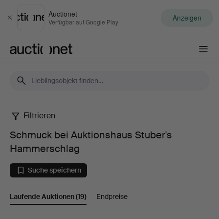
Auctionet
Anzeigen
Schließen
Verfügbar auf Google Play
Auctionet.com
Filtrieren
Schmuck
Schmuck bei Auktionshaus Stuber's
bei
Hammerschlag
Auktionshaus
Suche speichern
Stuber's
Laufende Auktionen
(19)
Endpreise
Hammerschlag