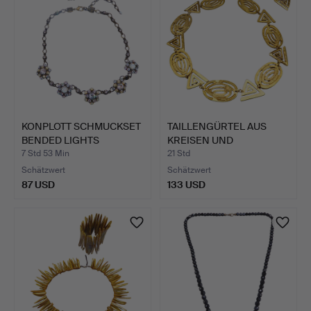
KONPLOTT SCHMUCKSET
TAILLENGÜRTEL AUS
BENDED LIGHTS
KREISEN UND
HALSKETT…
DREIECKEN.
7 Std 53 Min
21 Std
Schätzwert
Schätzwert
87 USD
133 USD