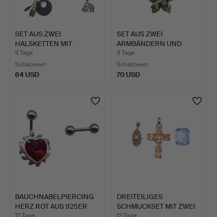
SET AUS ZWEI
SET AUS ZWEI
HALSKETTEN MIT
ARMBÄNDERN UND
ANHÄNGERN UND …
EINEM ANHÄNGER.
9 Tage
9 Tage
Schätzwert
Schätzwert
64 USD
70 USD
BAUCHNABELPIERCING
DREITEILIGES
HERZ ROT AUS 925ER
SCHMUCKSET MIT ZWEI
SILB…
ANHÄNGERN…
12 Tage
12 Tage