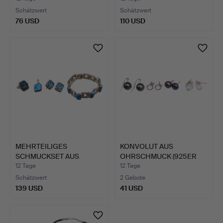
Schätzwert
Schätzwert
76 USD
110 USD
MEHRTEILIGES
KONVOLUT AUS
SCHMUCKSET AUS
OHRSCHMUCK (925ER
SILBER MIT TÜR…
SILBER), 4 …
12 Tage
12 Tage
Schätzwert
2 Gebote
139 USD
41 USD