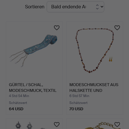
Laufende
Sortieren
Auktionen
GÜRTEL / SCHAL,
MODESCHMUCKSET AUS
MODESCHMUCK, TEXTIL
HALSKETTE UND
MIT PE…
OHRRINGEN.
4 Std 54 Min
6 Std 57 Min
Schätzwert
Schätzwert
64 USD
70 USD