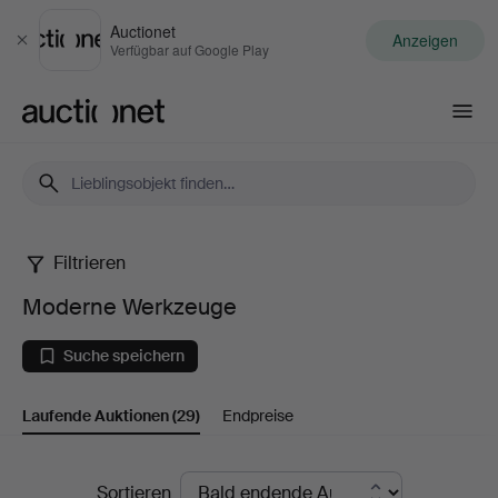
Auctionet
Anzeigen
Schließen
Verfügbar auf Google Play
Auctionet.com
Filtrieren
Moderne
Moderne Werkzeuge
Werkzeuge
Suche speichern
Laufende Auktionen
(29)
Endpreise
Laufende
Sortieren