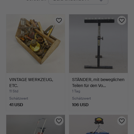
Auktionen
VINTAGE WERKZEUG,
STÄNDER, mit beweglichen
ETC.
Teilen für den Vo…
11 Std
1 Tag
Schätzwert
Schätzwert
41 USD
106 USD