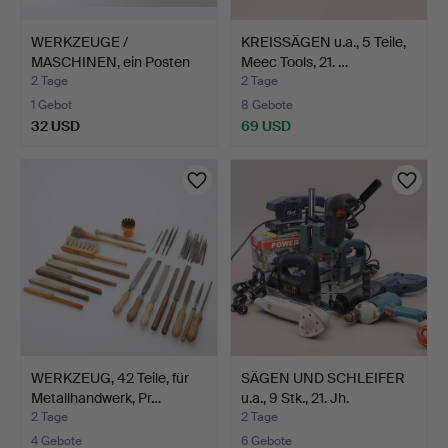
WERKZEUGE /
KREISSÄGEN u.a., 5 Teile,
MASCHINEN, ein Posten
Meec Tools, 21. …
u.a. mit…
2 Tage
2 Tage
1 Gebot
8 Gebote
32 USD
69 USD
WERKZEUG, 42 Teile, für
SÄGEN UND SCHLEIFER
Metallhandwerk, Pr…
u.a., 9 Stk., 21. Jh.
2 Tage
2 Tage
4 Gebote
6 Gebote