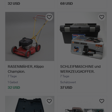
32 USD
68 USD
RASENMÄHER, Klippo
SCHLEIFMASCHINE und
Champion.
WERKZEUGKOFFER.
7 Tage
7 Tage
1 Gebot
Schätzwert
32 USD
37 USD