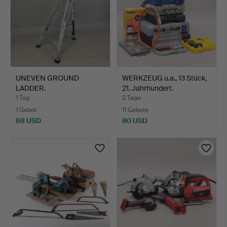
UNEVEN GROUND
WERKZEUG u.a., 13 Stück,
LADDER.
21. Jahrhundert.
1 Tag
2 Tage
1 Gebot
11 Gebote
68 USD
80 USD