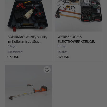
BOHRMASCHINE, Bosch,
WERKZEUGE &
im Koffer, mit zusätz…
ELEKTROWERKZEUGE,
ein Posten u…
7 Tage
8 Tage
Schätzwert
1 Gebot
95 USD
32 USD