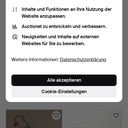
53 USD
32 USD
Inhalte und Funktionen an Ihre Nutzung der
Website anzupassen.
Auctionet zu entwickeln und verbessern.
Neuigkeiten und Inhalte auf externen
Websites für Sie zu bewerben.
Weitere Informationen:
Datenschutzerklärung
ÄXTE 6 Stk., eine
FLASCHENÖFFNER,
Alle akzeptieren
gestempelt Hb. Sandvik u…
GRIFF AUS GRÜNEM
ACHAT, PO…
6 Tage
6 Tage
Cookie-Einstellungen
Schätzwert
Schätzwert
85 USD
58 USD