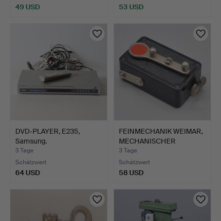
49 USD
53 USD
DVD-PLAYER, E235,
FEINMECHANIK WEIMAR,
Samsung.
MECHANISCHER
AUSLÖSER…
3 Tage
3 Tage
Schätzwert
Schätzwert
64 USD
58 USD