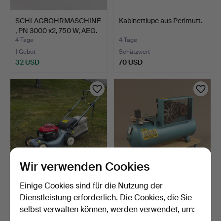
SCHLAGBOHRMASCHINE
Kabinettlupe aus Perlmutt.
, PN 3000 x2, 750 W, AEG.
4 Tage
4 Tage
1 Gebot
Schätzwert
32 USD
70 USD
Wir verwenden Cookies
Einige Cookies sind für die Nutzung der
RASENMÄHER MIT
KOMPRESSOR, Alab 420-
FANGKORB, HONDA, 4,5
3, 150 Liter, 1989.
Dienstleistung erforderlich. Die Cookies, die Sie
PS.
4 Tage
6 Tage
selbst verwalten können, werden verwendet, um:
Schätzwert
1 Gebot