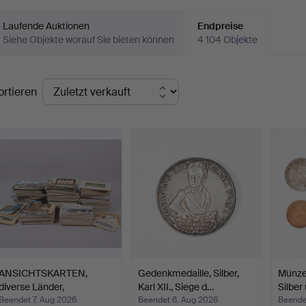
Laufende Auktionen
Endpreise
Siehe Objekte worauf Sie bieten können
4 104 Objekte
ndpreise
ortieren
ANSICHTSKARTEN,
Gedenkmedaille, Silber,
Münze
diverse Länder,
Karl XII., Siege d…
Silber
vorwiegend…
Beendet 7. Aug 2026
Beendet 6. Aug 2026
Beende