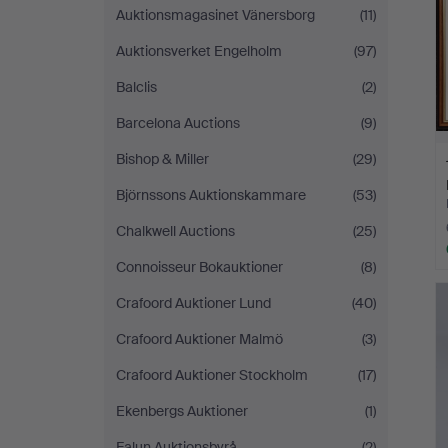
Auktionsmagasinet Vänersborg
(11)
Auktionsverket Engelholm
(97)
Balclis
(2)
Barcelona Auctions
(9)
Bishop & Miller
(29)
Björnssons Auktionskammare
(53)
Chalkwell Auctions
(25)
Connoisseur Bokauktioner
(8)
Crafoord Auktioner Lund
(40)
Crafoord Auktioner Malmö
(3)
Crafoord Auktioner Stockholm
(17)
Ekenbergs Auktioner
(1)
Falun Auktionsbyrå
(2)