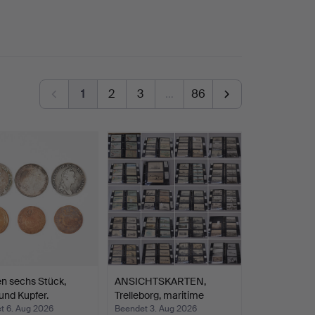
1
2
3
…
86
n sechs Stück,
ANSICHTSKARTEN,
 und Kupfer.
Trelleborg, maritime
Motiv…
t 6. Aug 2026
Beendet 3. Aug 2026