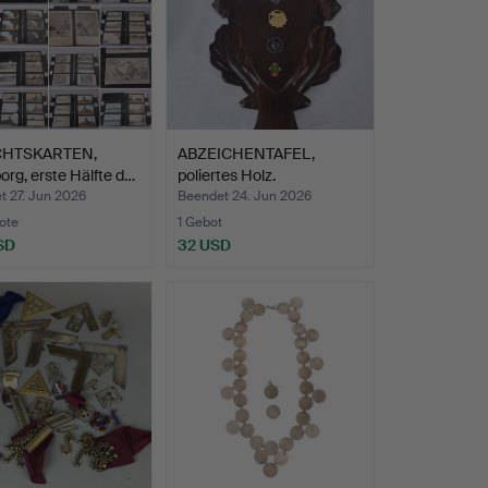
CHTSKARTEN,
ABZEICHENTAFEL,
borg, erste Hälfte d…
poliertes Holz.
t 27. Jun 2026
Beendet 24. Jun 2026
ote
1 Gebot
SD
32 USD