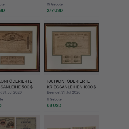
ote
19 Gebote
USD
277 USD
 KONFÖDERIERTE
1861 KONFÖDERIERTE
SANLEIHE 500 $
KRIEGSANLEIHEN 1000 $
M…
 31. Jul 2026
Beendet 31. Jul 2026
te
6 Gebote
D
68 USD