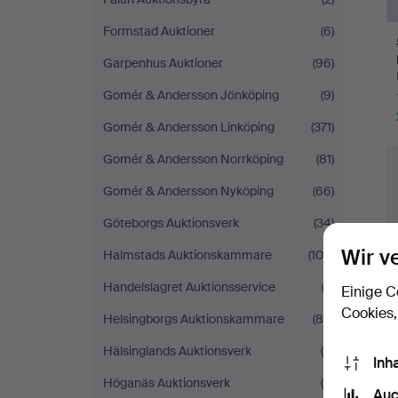
Formstad Auktioner
(6)
Garpenhus Auktioner
(96)
Gomér & Andersson Jönköping
(9)
Gomér & Andersson Linköping
(371)
Gomér & Andersson Norrköping
(81)
Gomér & Andersson Nyköping
(66)
Göteborgs Auktionsverk
(34)
Wir v
Halmstads Auktionskammare
(106)
Handelslagret Auktionsservice
(3)
Einige C
Cookies,
Helsingborgs Auktionskammare
(85)
Hälsinglands Auktionsverk
(4)
Inh
Höganäs Auktionsverk
(9)
Auc