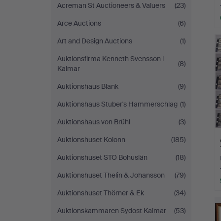
Acreman St Auctioneers & Valuers
(23)
Arce Auctions
(6)
Art and Design Auctions
(1)
Auktionsfirma Kenneth Svensson i
(8)
Kalmar
Auktionshaus Blank
(9)
Auktionshaus Stuber's Hammerschlag
(1)
Auktionshaus von Brühl
(3)
Auktionshuset Kolonn
(185)
Auktionshuset STO Bohuslän
(18)
Auktionshuset Thelin & Johansson
(79)
Auktionshuset Thörner & Ek
(34)
Auktionskammaren Sydost Kalmar
(53)