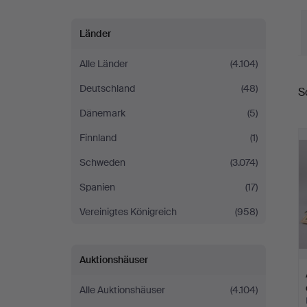
Länder
Alle Länder
(4.104)
E
Deutschland
(48)
S
Dänemark
(5)
Finnland
(1)
Schweden
(3.074)
Spanien
(17)
Vereinigtes Königreich
(958)
Auktionshäuser
Alle Auktionshäuser
(4.104)