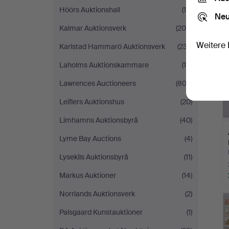
Höörs Auktionshall
(15)
Neu
Kalmar Auktionsverk
(208)
Weitere 
Karlstad Hammarö Auktionsverk
(237)
Laholms Auktionskammare
(10)
Lawrences Auctioneers
(803)
Leiflers Auktionshus
(20)
Limhamns Auktionsbyrå
(40)
Lyme Bay Auctions
(4)
Lysekils Auktionsbyrå
(11)
Markus Auktioner
(14)
Norrlands Auktionsverk
(2)
Palsgaard Kunstauktioner
(1)