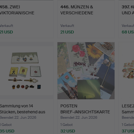
458
.
ZWEI
446
.
MÜNZEN &
397
.
K
VIKTORIANISCHE
VERSCHIEDENE
UND 
FOTOALBEN ETC.
METALLGEGENSTÄNDE.
MEDA
Verkauft
Verkauft
Verkauf
21 USD
21 USD
68 U
Sammlung von 14
POSTEN
LESE
Stücken, bestehend aus
BRIEF-/ANSICHTSKARTE
Samml
Pin…
N, verschiedene…
kompl
Beendet 22. Jun 2026
Beendet 22. Jun 2026
Beende
1 Gebot
1 Gebot
1 Gebot
35 USD
32 USD
37 US