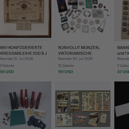
1861 KONFÖDERIERTE
KONVOLUT MÜNZEN,
BANKN
KRIEGSANLEIHE 500 $ J
VIKTORIANISCHE
und 1 
P…
POLIZEIPFE…
Beendet 31. Jul 2026
Beendet 30. Jul 2026
Beende
6 Gebote
12 Gebote
2 Gebo
68 USD
191 USD
37 US