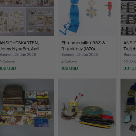
ANSICHTSKARTEN,
Ehrenmedaille (1963) &
ANSI
Jenny Nyström, Axel
Ritterkreuz (1870).…
Trelle
Eliass…
Beendet 27. Jun 2026
Beendet 27. Jun 2026
Beende
9 Gebote
4 Gebote
22 Geb
106 USD
106 USD
381 U