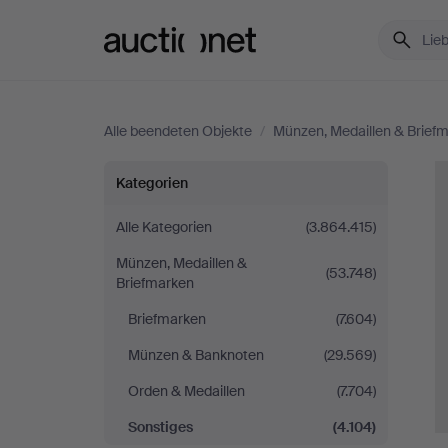
Auctionet.com
Alle beendeten Objekte
/
Münzen, Medaillen & Brief
Sonstiges
Kategorien
Alle Kategorien
(3.864.415)
Münzen, Medaillen &
(53.748)
Briefmarken
Briefmarken
(7.604)
Münzen & Banknoten
(29.569)
Orden & Medaillen
(7.704)
Sonstiges
(4.104)