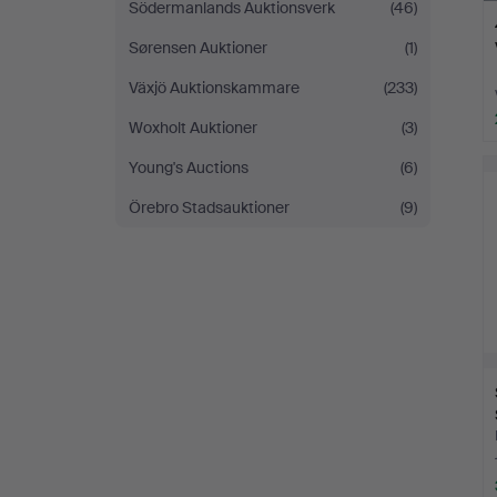
Södermanlands Auktionsverk
(46)
Sørensen Auktioner
(1)
Växjö Auktionskammare
(233)
Woxholt Auktioner
(3)
Young's Auctions
(6)
Örebro Stadsauktioner
(9)