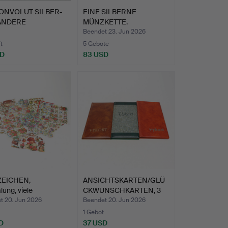
ONVOLUT SILBER-
EINE SILBERNE
ANDERE
MÜNZKETTE.
ILLEN.
Beendet 23. Jun 2026
t
5 Gebote
SD
83 USD
ZEICHEN,
ANSICHTSKARTEN/GLÜ
ung, viele
CKWUNSCHKARTEN, 3
ette Bög…
Alben.
t 20. Jun 2026
Beendet 20. Jun 2026
1 Gebot
D
37 USD