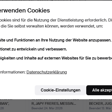
ail zu erhalten, sobald dieses Objekt
erwenden Cookies
ereingekommen ist.
ookies sind für die Nutzung der Dienstleistung erforderlich. D
 die Sie selbst verwalten können, werden verwendet, um:
 Archiv, die mit Ihrer Suche übereinsti
alte und Funktionen an Ihre Nutzung der Website anzupassen.
tionet zu entwickeln und verbessern.
igkeiten und Inhalte auf externen Websites für Sie zu bewerb
Informationen:
Datenschutzerklärung
Cookie-Einstellungen
Alle akzep
STMAN.
WANDANHÄNGER/KARTLEU
LÖTREGLER, 
BAN",
R, JAPY FRERES, MESSIN…
BECKER, JUG
026
Beendet 24. Mär 2026
Beendet 13. Mär