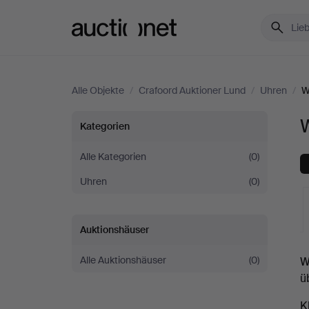
Auctionet.com
Alle Objekte
/
Crafoord Auktioner Lund
/
Uhren
/
W
Wanduhren
Kategorien
bei
Alle Kategorien
(0)
Uhren
(0)
Crafoord
Auktioner
Auktionshäuser
L
Lund
Alle Auktionshäuser
(0)
W
A
ü
K