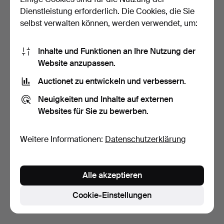
Dienstleistung erforderlich. Die Cookies, die Sie
selbst verwalten können, werden verwendet, um:
Inhalte und Funktionen an Ihre Nutzung der
Website anzupassen.
Auctionet zu entwickeln und verbessern.
TISCHLAMPE. Bitossi für
TISCHLAMPEN. 1 Paar,
Neuigkeiten und Inhalte auf externen
Bergboms, Italien,…
Korpus aus Opalglas, …
Websites für Sie zu bewerben.
6 Tage
7 Tage
Schätzwert
Schätzwert
211 USD
159 USD
Weitere Informationen:
Datenschutzerklärung
Suche speichern
Alle akzeptieren
Sie können auch in
Beendete Auktionen aus unserem
Archiv
suchen.
Cookie-Einstellungen