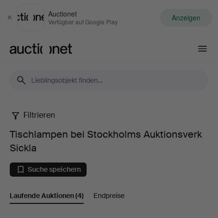
Auctionet
Anzeigen
Schließen
Verfügbar auf Google Play
Auctionet.com
Filtrieren
Tischlampen
Tischlampen bei Stockholms Auktionsverk
bei
Sickla
Stockholms
Suche speichern
Auktionsverk
Laufende Auktionen
(4)
Endpreise
Sickla