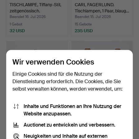
TISCHLAMPE, Tiffany-Stil,
CARL FAGERLUND.
zeitgenössisch.
Tischlampen, 1 Paar, blaug…
Beendet 16. Jul 2026
Beendet 15. Jul 2026
1 Gebot
15 Gebote
32 USD
235 USD
Wir verwenden Cookies
Einige Cookies sind für die Nutzung der
Dienstleistung erforderlich. Die Cookies, die Sie
selbst verwalten können, werden verwendet, um:
Inhalte und Funktionen an Ihre Nutzung der
TISCHLAMPE. Gestell aus
TISCHLAMPEN, 1 Paar,
Website anzupassen.
Messing, verstellb…
zeitgenössische Produ…
Beendet 15. Jul 2026
Beendet 11. Jul 2026
Auctionet zu entwickeln und verbessern.
11 Gebote
26 Gebote
117 USD
321 USD
Neuigkeiten und Inhalte auf externen