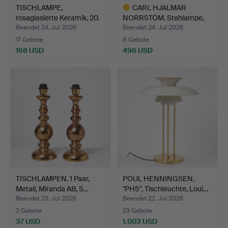
TISCHLAMPE,
CARL HJALMAR
rosaglasierte Keramik, 20.
NORRSTÖM. Stehlampe,
Jah…
Jugendst…
Beendet 24. Jul 2026
Beendet 24. Jul 2026
17 Gebote
8 Gebote
168 USD
496 USD
Ausgewähltes
Objekt
TISCHLAMPEN. 1 Paar,
POUL HENNINGSEN.
Metall, Miranda AB, S…
"PH5", Tischleuchte, Loui…
Beendet 23. Jul 2026
Beendet 22. Jul 2026
2 Gebote
23 Gebote
37 USD
1.003 USD