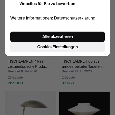
Websites für Sie zu bewerben.
Weitere Informationen:
Datenschutzerklärung
Alle akzeptieren
Cookie-Einstellungen
TISCHLAMPEN, 1 Paar,
TISCHLAMPE, Fuß aus
zeitgenössische Produ…
umgearbeiteter Tapeten…
Beendet 11. Jul 2026
Beendet 10. Jul 2026
23 Gebote
2 Gebote
285 USD
37 USD