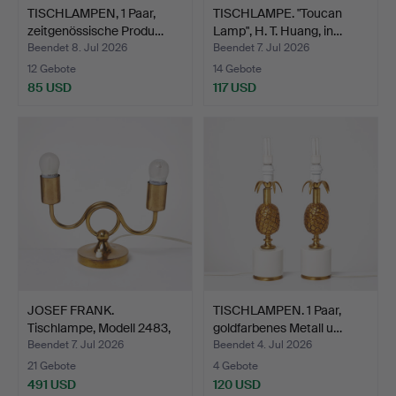
TISCHLAMPEN, 1 Paar,
TISCHLAMPE. "Toucan
zeitgenössische Produ…
Lamp", H. T. Huang, in…
Beendet 8. Jul 2026
Beendet 7. Jul 2026
12 Gebote
14 Gebote
85 USD
117 USD
JOSEF FRANK.
TISCHLAMPEN. 1 Paar,
Tischlampe, Modell 2483,
goldfarbenes Metall u…
für …
Beendet 7. Jul 2026
Beendet 4. Jul 2026
21 Gebote
4 Gebote
491 USD
120 USD