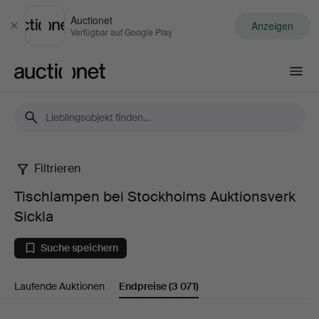
Auctionet
Anzeigen
Schließen
Verfügbar auf Google Play
Auctionet.com
Filtrieren
Tischlampen
Tischlampen bei Stockholms Auktionsverk
bei
Sickla
Stockholms
Suche speichern
Auktionsverk
Laufende Auktionen
Endpreise
(3 071)
Sickla