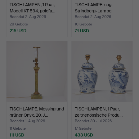
TISCHLAMPEN, 1 Paar,
TISCHLAMPE, sog.
Modell KT 594, goldfa…
Strindberg-Lampe,
Gestell…
Beendet 2. Aug 2026
Beendet 2. Aug 2026
28 Gebote
10 Gebote
215 USD
74 USD
TISCHLAMPE, Messing und
TISCHLAMPEN, 1 Paar,
grüner Onyx, 20. J…
zeitgenössische Produ…
Beendet 1. Aug 2026
Beendet 30. Jul 2026
11 Gebote
17 Gebote
111 USD
433 USD