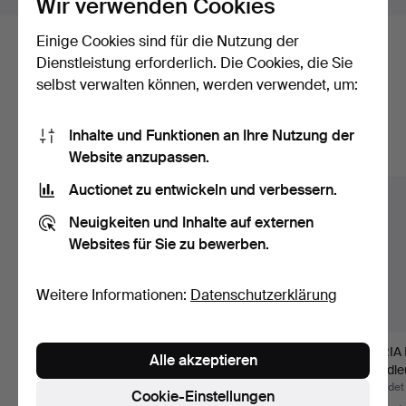
Wir verwenden Cookies
Einige Cookies sind für die Nutzung der
Hier sind Objekte aus unserem
Dienstleistung erforderlich. Die Cookies, die Sie
selbst verwalten können, werden verwendet, um:
Archiv, die mit Ihrer Suche
übereinstimmen.
Inhalte und Funktionen an Ihre Nutzung der
Website anzupassen.
Alle Objekte anzeigen
Auctionet zu entwickeln und verbessern.
Neuigkeiten und Inhalte auf externen
Websites für Sie zu bewerben.
Weitere Informationen:
Datenschutzerklärung
WANDLAMPE Valinte,
SVEND AAGE HOLM
MARIA
Alle akzeptieren
Mitte des 20.
SØRENSEN.
Wandleu
Jahrhunde…
Wandleuchte aus …
8-13…
Beendet 15. Jun 2026
Beendet 3. Jun 2026
Beendet 
Cookie-Einstellungen