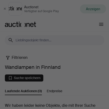
Auctionet
Anzeigen
Schließen
Verfügbar auf Google Play
Auctionet.com
Filtrieren
Wandlampen
Wandlampen in Finnland
in
Suche speichern
Finnland
Laufende Auktionen
(0)
Endpreise
Laufende
Wir haben leider keine Objekte, die mit Ihrer Suche