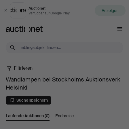
Auctionet
Anzeigen
Schließen
Verfügbar auf Google Play
Auctionet.com
Filtrieren
Wandlampen
Wandlampen bei Stockholms Auktionsverk
bei
Helsinki
Stockholms
Suche speichern
Auktionsverk
Laufende Auktionen
(0)
Endpreise
Helsinki