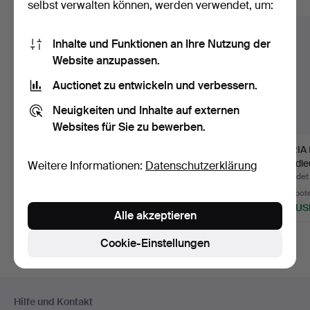
Alle Objekte anzeigen
selbst verwalten können, werden verwendet, um:
Inhalte und Funktionen an Ihre Nutzung der
Website anzupassen.
Auctionet zu entwickeln und verbessern.
Neuigkeiten und Inhalte auf externen
Websites für Sie zu bewerben.
WANDLAMPE Valinte,
SVEND AAGE HOLM
MARIA
Mitte des 20.
SØRENSEN.
Wandleu
Weitere Informationen:
Datenschutzerklärung
Jahrhunde…
Wandleuchte aus …
8-13…
Beendet 15. Jun 2026
Beendet 3. Jun 2026
Beendet 
2 Gebote
7 Gebote
8 Gebot
41 USD
278 USD
220 US
Alle akzeptieren
Cookie-Einstellungen
Fußzeilen-
Hilfe und Kontakt
Navigation