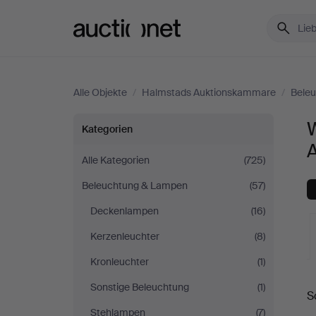
Auctionet.com
Alle Objekte
/
Halmstads Auktionskammare
/
Bele
Wandlampen
Kategorien
bei
Alle Kategorien
(725)
Beleuchtung & Lampen
(57)
Halmstads
Deckenlampen
(16)
Auktionskammare
Kerzenleuchter
(8)
Kronleuchter
(1)
L
Sonstige Beleuchtung
(1)
S
A
Stehlampen
(7)