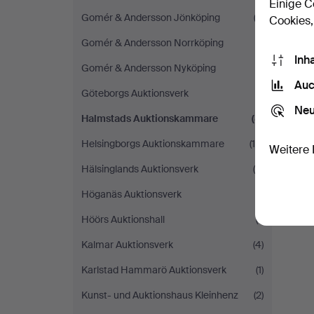
Einige C
Gomér & Andersson Jönköping
(2)
Cookies,
Gomér & Andersson Norrköping
(1)
Inh
Gomér & Andersson Nyköping
(1)
Auc
Göteborgs Auktionsverk
(1)
Neu
Halmstads Auktionskammare
(8)
Helsingborgs Auktionskammare
(16)
Weitere 
Hälsinglands Auktionsverk
(4)
Höganäs Auktionsverk
(1)
Höörs Auktionshall
(1)
Kalmar Auktionsverk
(4)
Karlstad Hammarö Auktionsverk
(1)
Kunst- und Auktionshaus Kleinhenz
(2)