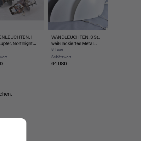
ENLEUCHTEN, 1
WANDLEUCHTEN, 3 St.,
Kupfer, Northlight…
weiß lackiertes Metal…
8 Tage
wert
Schätzwert
SD
64 USD
chen.