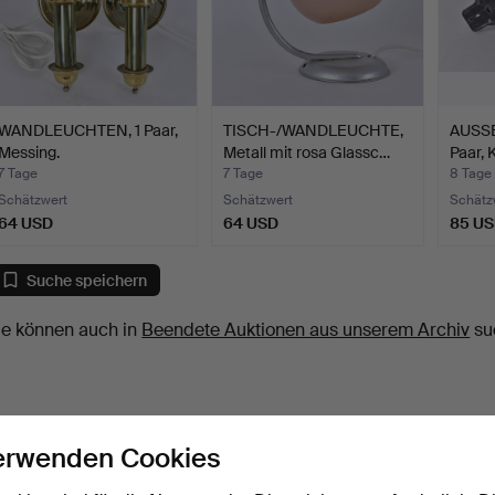
WANDLEUCHTEN, 1 Paar,
TISCH-/WANDLEUCHTE,
AUSS
Messing.
Metall mit rosa Glassc…
Paar, 
7 Tage
7 Tage
8 Tage
Schätzwert
Schätzwert
Schätz
64 USD
64 USD
85 U
Suche speichern
ie können auch in
Beendete Auktionen aus unserem Archiv
su
erwenden Cookies