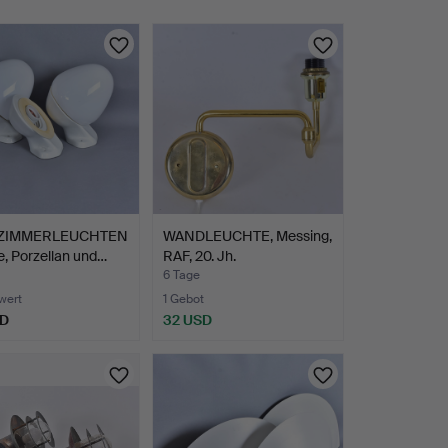
ZIMMERLEUCHTEN
WANDLEUCHTE, Messing,
ile, Porzellan und…
RAF, 20. Jh.
6 Tage
wert
1 Gebot
SD
32 USD