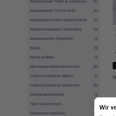
Auktionshuset Thelin & Johansson
(5)
Auktionshuset Thörner & Ek
(4)
Auktionskammaren Sydost Kalmar
(7)
Auktionsmagasinet Vänersborg
(3)
Auktionsverket Engelholm
(1)
Balclis
(1)
Bishop & Miller
(1)
Björnssons Auktionskammare
(6)
Crafoord Auktioner Malmö
(1)
S
Crafoord Auktioner Stockholm
(6)
Ekenbergs Auktioner
(1)
Falun Auktionsbyrå
(4)
Wir v
Garpenhus Auktioner
(3)