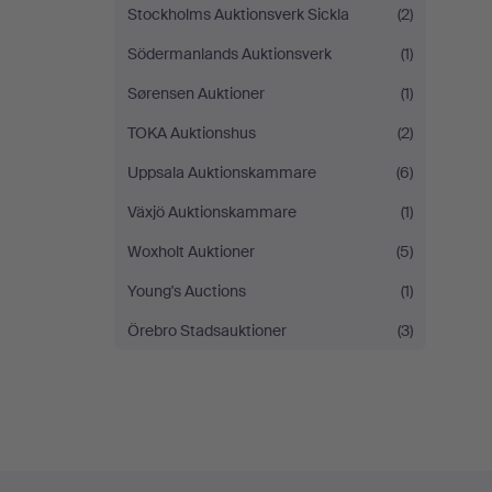
Stockholms Auktionsverk Sickla
(2)
Södermanlands Auktionsverk
(1)
Sørensen Auktioner
(1)
TOKA Auktionshus
(2)
Uppsala Auktionskammare
(6)
Växjö Auktionskammare
(1)
Woxholt Auktioner
(5)
Young's Auctions
(1)
Örebro Stadsauktioner
(3)
Fußzeilen-