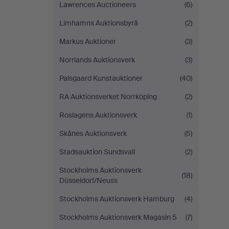
Lawrences Auctioneers
(6)
Limhamns Auktionsbyrå
(2)
Markus Auktioner
(3)
Norrlands Auktionsverk
(3)
Palsgaard Kunstauktioner
(40)
RA Auktionsverket Norrköping
(2)
Roslagens Auktionsverk
(1)
Skånes Auktionsverk
(5)
Stadsauktion Sundsvall
(2)
Stockholms Auktionsverk
(18)
Düsseldorf/Neuss
Stockholms Auktionsverk Hamburg
(4)
Stockholms Auktionsverk Magasin 5
(7)