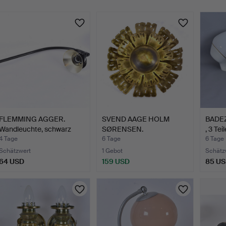
FLEMMING AGGER.
SVEND AAGE HOLM
BADE
Wandleuchte, schwarz
SØRENSEN.
, 3 Te
lacki…
Wandleuchte, Mes…
4 Tage
6 Tage
6 Tage
Schätzwert
1 Gebot
Schätz
64 USD
159 USD
85 U