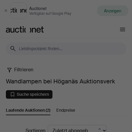
Auctionet
Anzeigen
Schließen
Verfügbar auf Google Play
Auctionet.com
Filtrieren
Wandlampen
Wandlampen bei Höganäs Auktionsverk
bei
Suche speichern
Höganäs
Laufende Auktionen
(2)
Endpreise
Auktionsverk
Laufende
Sortieren