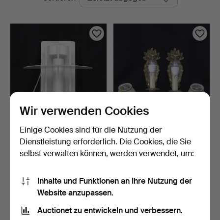
Auktionen
Wir verwenden Cookies
Einige Cookies sind für die Nutzung der
JOACHIM LEPPER.
WANDSPIEGELAPPLIKEN,
Wandleuchte, 1 Stk., "Satu…
ein Paar, Messing, je…
Dienstleistung erforderlich. Die Cookies, die Sie
17 Std
6 Tage
selbst verwalten können, werden verwendet, um:
Schätzwert
Schätzwert
116 USD
53 USD
Inhalte und Funktionen an Ihre Nutzung der
Website anzupassen.
Suche speichern
Auctionet zu entwickeln und verbessern.
Sie können auch in
Beendete Auktionen aus unserem