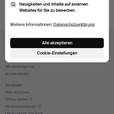
Neuigkeiten und Inhalte auf externen
Archiv
suchen.
Websites für Sie zu bewerben.
Weitere Informationen:
Datenschutzerklärung
Fußzeilen-
Hilfe und Kontakt
Navigation
Alle akzeptieren
Kontakt mit dem Support aufnehmen
Alle Auktionshäuser
Cookie-Einstellungen
Zahlungsweisen
Wir versenden mit
Soziale Medien
Auctionet
Über Auctionet
Offene Stellen
Für Auktionshäuser
Die Auctionet-Garantie