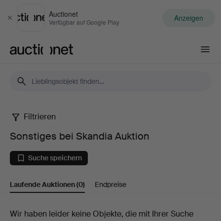
Auctionet
Anzeigen
Schließen
Verfügbar auf Google Play
Auctionet.com
Filtrieren
Sonstiges
Sonstiges bei Skandia Auktion
bei
Suche speichern
Skandia
Laufende Auktionen
(0)
Endpreise
Auktion
Laufende
Wir haben leider keine Objekte, die mit Ihrer Suche