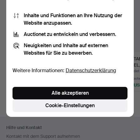
Inhalte und Funktionen an Ihre Nutzung der
Website anzupassen.
Auctionet zu entwickeln und verbessern.
Neuigkeiten und Inhalte auf externen
Websites für Sie zu bewerben.
SCHATULL, 18.
FLEISCHKRONE,
GÄSTA
Jahrhundert, Holz mit
18./19. Jahrhundert,
GABEL, 1
Weitere Informationen:
Datenschutzerklärung
Beschl…
geschmi…
au…
Beendet 19. Jul 2026
Beendet 8. Jul 2026
Beendet 
7 Gebote
13 Gebote
6 Gebot
64 USD
117 USD
254 U
Alle akzeptieren
Cookie-Einstellungen
Fußzeilen-
Hilfe und Kontakt
Navigation
Kontakt mit dem Support aufnehmen