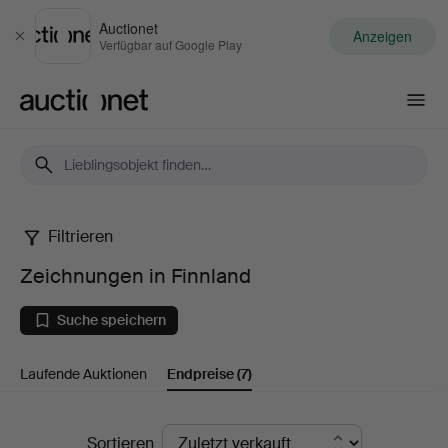
Auctionet
Anzeigen
Schließen
Verfügbar auf Google Play
Auctionet.com
Filtrieren
Zeichnungen
Zeichnungen in Finnland
in
Suche speichern
Finnland
Laufende Auktionen
Endpreise
(7)
Endpreise
Sortieren