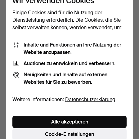
Wir verwenden Cookies
Einige Cookies sind für die Nutzung der
DORA JUNG.
HUGO BACKMANSSON.
ZEICHNUNG, für den
sitzendes Modell, signie…
Dienstleistung erforderlich. Die Cookies, die Sie
Leinendamast…
Beendet 31. Okt 2021
Beendet 3. Sep 2021
selbst verwalten können, werden verwendet, um:
38 Gebote
3 Gebote
1.966 USD
174 USD
Inhalte und Funktionen an Ihre Nutzung der
Website anzupassen.
Auctionet zu entwickeln und verbessern.
Neuigkeiten und Inhalte auf externen
Websites für Sie zu bewerben.
Weitere Informationen:
Datenschutzerklärung
EDUARD WIIRALT.
Alle akzeptieren
Collage mit Drucken,
Zeich…
Beendet 15. Jun 2021
Cookie-Einstellungen
12 Gebote