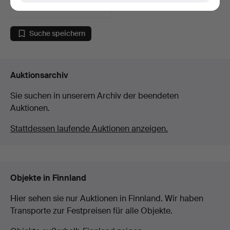
752 USD
Ausgewähltes
Objekt
Suche speichern
Auktionsarchiv
Sie suchen in unserem Archiv der beendeten
Auktionen.
Stattdessen laufende Auktionen anzeigen.
Objekte in Finnland
Hier sehen sie nur Auktionen in Finnland. Wir haben
Transporte zur Festpreisen für alle Objekte.