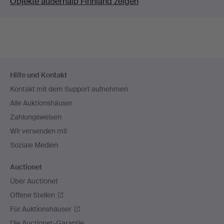
Objekte außerhalb Finnland zeigen
Fußzeilen-
Hilfe und Kontakt
Navigation
Kontakt mit dem Support aufnehmen
Alle Auktionshäuser
Zahlungsweisen
Wir versenden mit
Soziale Medien
Auctionet
Über Auctionet
Offene Stellen
Für Auktionshäuser
Die Auctionet-Garantie