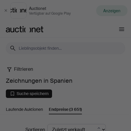
Auctionet
Anzeigen
Schließen
Verfügbar auf Google Play
Auctionet.com
Filtrieren
Zeichnungen
Zeichnungen in Spanien
in
Suche speichern
Spanien
Laufende Auktionen
Endpreise
(3 651)
Endpreise
Sortieren