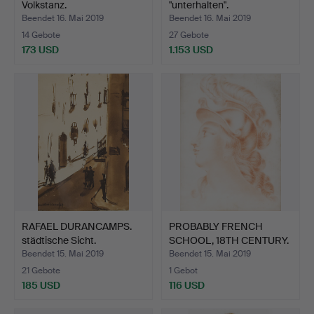
Volkstanz.
"unterhalten".
Beendet 16. Mai 2019
Beendet 16. Mai 2019
14 Gebote
27 Gebote
173 USD
1.153 USD
RAFAEL DURANCAMPS.
PROBABLY FRENCH
städtische Sicht.
SCHOOL, 18TH CENTURY.
alle…
Beendet 15. Mai 2019
Beendet 15. Mai 2019
21 Gebote
1 Gebot
185 USD
116 USD