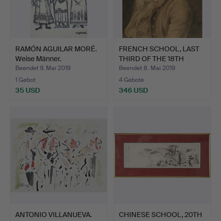
RAMÓN AGUILAR MORÉ.
FRENCH SCHOOL, LAST
Weise Männer.
THIRD OF THE 18TH
CENT…
Beendet 9. Mai 2019
Beendet 8. Mai 2019
1 Gebot
4 Gebote
35 USD
346 USD
ANTONIO VILLANUEVA.
CHINESE SCHOOL, 20TH