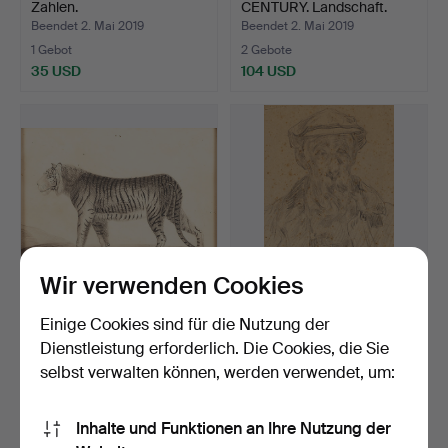
Zahlen.
CENTURY. Landschaft.
Beendet 2. Mai 2019
Beendet 2. Mai 2019
1 Gebot
2 Gebote
35 USD
104 USD
Wir verwenden Cookies
JAUME FERRER. ACTIVE
FRANCISCO GIMENO.
Einige Cookies sind für die Nutzung der
IN CATALONIA IN THE L…
Selbstportrait.
Dienstleistung erforderlich. Die Cookies, die Sie
Beendet 1. Mai 2019
Beendet 1. Mai 2019
selbst verwalten können, werden verwendet, um:
18 Gebote
4 Gebote
127 USD
461 USD
Inhalte und Funktionen an Ihre Nutzung der