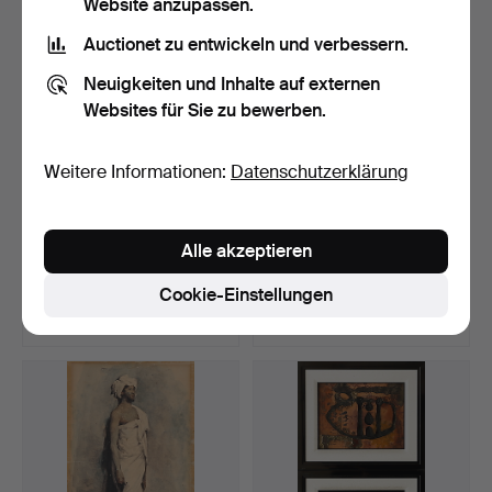
Website anzupassen.
Auctionet zu entwickeln und verbessern.
Neuigkeiten und Inhalte auf externen
Websites für Sie zu bewerben.
Weitere Informationen:
Datenschutzerklärung
JOSEP MARIA MORATÓ
RAMON CALSINA. Kein
Alle akzeptieren
ARAGONÉS. Jugendliche.
Titel.
Beendet 1. Mai 2019
Beendet 1. Mai 2019
Cookie-Einstellungen
3 Gebote
8 Gebote
70 USD
87 USD