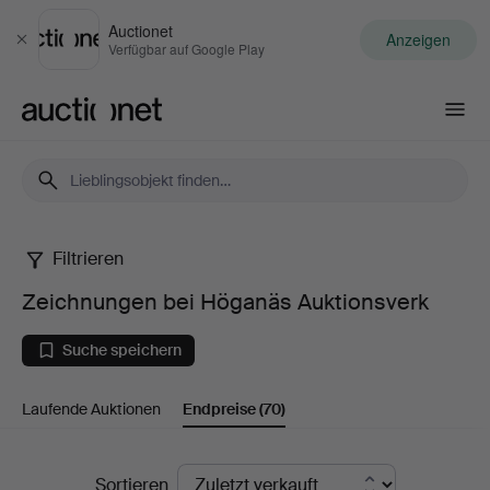
Auctionet
Anzeigen
Schließen
Verfügbar auf Google Play
Auctionet.com
Filtrieren
Zeichnungen
Zeichnungen bei Höganäs Auktionsverk
bei
Suche speichern
Höganäs
Laufende Auktionen
Endpreise
(70)
Auktionsverk
Endpreise
Sortieren