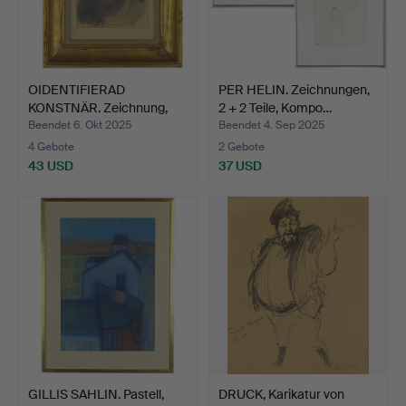
OIDENTIFIERAD
PER HELIN. Zeichnungen,
KONSTNÄR. Zeichnung,
2 + 2 Teile, Kompo…
Mann mi…
Beendet 6. Okt 2025
Beendet 4. Sep 2025
4 Gebote
2 Gebote
43 USD
37 USD
GILLIS SAHLIN. Pastell,
DRUCK, Karikatur von