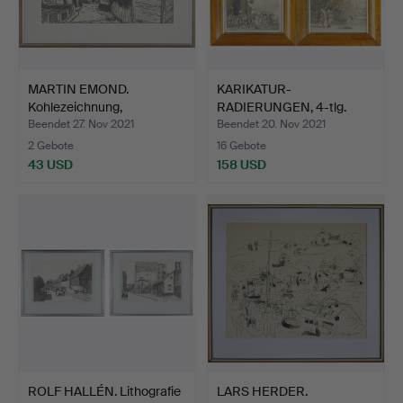
MARTIN EMOND.
KARIKATUR-
Kohlezeichnung,
RADIERUNGEN, 4-tlg.
Stadtblock, …
Aquatinta, h…
Beendet 27. Nov 2021
Beendet 20. Nov 2021
2 Gebote
16 Gebote
43 USD
158 USD
ROLF HALLÉN. Lithografie
LARS HERDER.