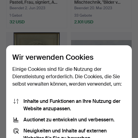
Pastell, Frau, signiert, A…
Mischtechnik, "Bilder v…
Beendet 2. Jun 2023
Beendet 20. Mai 2023
1 Gebot
33 Gebote
32 USD
2.101 USD
Wir verwenden Cookies
Einige Cookies sind für die Nutzung der
Dienstleistung erforderlich. Die Cookies, die Sie
selbst verwalten können, werden verwendet, um:
ALBIN HAMBERG.
CARL JULIUS. Zeichnung
Inhalte und Funktionen an Ihre Nutzung der
Kohlezeichnung einer
mit Autogrammen und…
Website anzupassen.
Marmor…
Beendet 17. Mai 2023
Beendet 2. Apr 2023
2 Gebote
15 Gebote
Auctionet zu entwickeln und verbessern.
43 USD
132 USD
Neuigkeiten und Inhalte auf externen