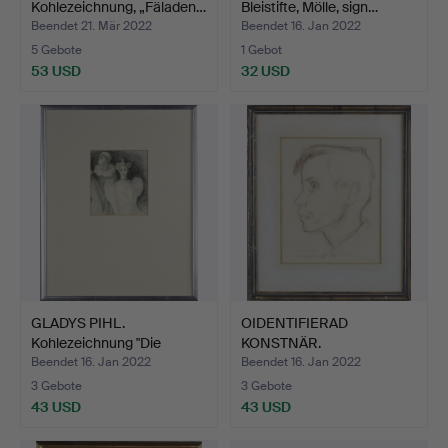
Kohlezeichnung, „Fäladen…
Bleistifte, Mölle, sign…
Beendet 21. Mär 2022
Beendet 16. Jan 2022
5 Gebote
1 Gebot
53 USD
32 USD
GLADYS PIHL.
OIDENTIFIERAD
Kohlezeichnung "Die
KONSTNÄR.
verschied…
Kohlezeichnung, Po…
Beendet 16. Jan 2022
Beendet 16. Jan 2022
3 Gebote
3 Gebote
43 USD
43 USD