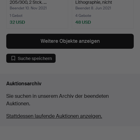
205/300, 2 Stck. …
Lithographie, nicht
nummerier…
Beendet 10. Nov 2021
Beendet 8. Jun 2021
1 Gebot
4 Gebote
32 USD
48 USD
Weitere Objekte anzeigen
Suche speichern
Auktionsarchiv
Sie suchen in unserem Archiv der beendeten
Auktionen.
Stattdessen laufende Auktionen anzeigen.