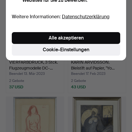
Websites für Sie zu bewerben.
Weitere Informationen:
Datenschutzerklärung
Alle akzeptieren
Cookie-Einstellungen
VIERFARBDRUCK, 3 Stck.
KARIN ARVIDSSON.
Flugzeugmodelle DC-…
Bleistift auf Papier, "Yo…
Beendet 13. Mär 2023
Beendet 17. Feb 2023
2 Gebote
2 Gebote
37 USD
43 USD