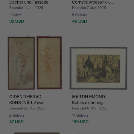
Dächer und Fassade…
Cornelis Vreeswijk, u…
Beendet 11. Jul 2025
Beendet 7. Jun 2025
1 Gebot
5 Gebote
32 USD
48 USD
OIDENTIFIERAD
MARTIN EMOND.
KONSTNÄR. Zwei
Kohlezeichnung,
Zeichnungen v…
Stadtansicht…
Beendet 26. Apr 2025
Beendet 8. Mär 2025
2 Gebote
14 Gebote
37 USD
169 USD