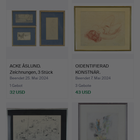
ACKE ÅSLUND.
OIDENTIFIERAD
Zeichnungen, 3 Stück
KONSTNÄR.
Signiert…
Kohlenstoffzeichnu…
Beendet 25. Mai 2024
Beendet 7. Mai 2024
1 Gebot
3 Gebote
32 USD
43 USD