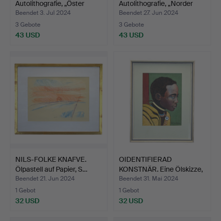
Autolithografie, „Öster
Autolithografie, „Norder
Port…
Por…
Beendet 3. Jul 2024
Beendet 27. Jun 2024
3 Gebote
3 Gebote
43 USD
43 USD
NILS-FOLKE KNAFVE.
OIDENTIFIERAD
Ölpastell auf Papier, S…
KONSTNÄR. Eine Ölskizze,
Man…
Beendet 21. Jun 2024
Beendet 31. Mai 2024
1 Gebot
1 Gebot
32 USD
32 USD