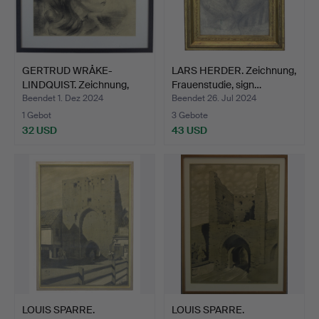
GERTRUD WRÅKE-
LARS HERDER. Zeichnung,
LINDQUIST. Zeichnung,
Frauenstudie, sign…
Portra…
Beendet 1. Dez 2024
Beendet 26. Jul 2024
1 Gebot
3 Gebote
32 USD
43 USD
LOUIS SPARRE.
LOUIS SPARRE.