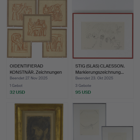
OIDENTIFIERAD
STIG (SLAS) CLAESSON.
KONSTNÄR. Zeichnungen
Markierungszeichnung…
mit ro…
Beendet 27. Nov 2025
Beendet 23. Okt 2025
1 Gebot
3 Gebote
32 USD
95 USD