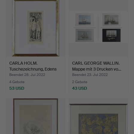
CARLA HOLM.
CARL GEORGE WALLIN.
Tuschezeichnung, Edens
Mappe mit 3 Drucken vo…
Garten,…
Beendet 28. Jul 2022
Beendet 23. Jul 2022
4 Gebote
2 Gebote
53 USD
43 USD