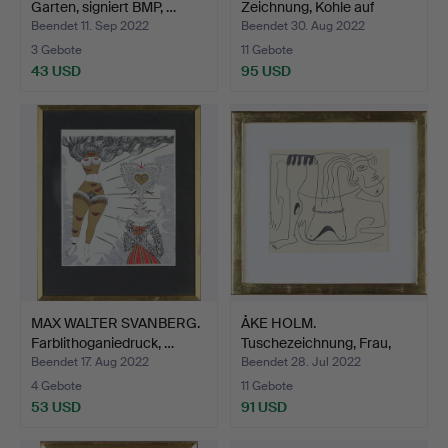
Garten, signiert BMP, …
Zeichnung, Kohle auf
Papier…
Beendet 11. Sep 2022
Beendet 30. Aug 2022
3 Gebote
11 Gebote
43 USD
95 USD
MAX WALTER SVANBERG.
ÅKE HOLM.
Farblithoganiedruck, …
Tuschezeichnung, Frau,
signiert.
Beendet 17. Aug 2022
Beendet 28. Jul 2022
4 Gebote
11 Gebote
53 USD
91 USD