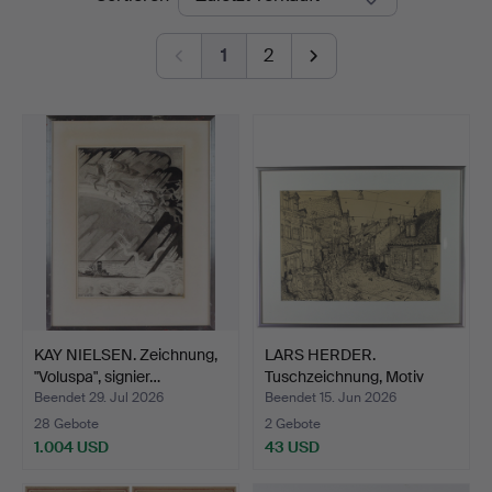
1
2
KAY NIELSEN. Zeichnung,
LARS HERDER.
"Voluspa", signier…
Tuschzeichnung, Motiv
vermutl…
Beendet 29. Jul 2026
Beendet 15. Jun 2026
28 Gebote
2 Gebote
1.004 USD
43 USD