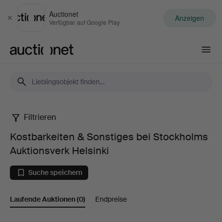
Auctionet
Anzeigen
Schließen
Verfügbar auf Google Play
Auctionet.com
Filtrieren
Kostbarkeiten
Kostbarkeiten & Sonstiges bei Stockholms
&
Auktionsverk Helsinki
Sonstiges
Suche speichern
bei
Laufende Auktionen
(0)
Endpreise
Stockholms