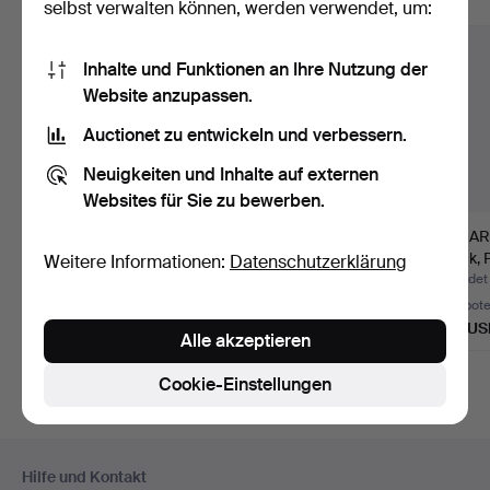
Alle Objekte anzeigen
selbst verwalten können, werden verwendet, um:
Inhalte und Funktionen an Ihre Nutzung der
Website anzupassen.
Auctionet zu entwickeln und verbessern.
Neuigkeiten und Inhalte auf externen
Websites für Sie zu bewerben.
Erinnerungsjeton,
Ein JETONG, Vaasa-
KAVIAR
Finnische
Bataillon,
Stück, 
Weitere Informationen:
Datenschutzerklärung
Kadettenschule…
Großfürstentu…
Beendet 11. Jun 2026
Beendet 24. Apr 2026
Beendet
16 Gebote
3 Gebote
7 Gebot
346 USD
1.013 USD
475 US
Alle akzeptieren
Cookie-Einstellungen
Fußzeilen-
Hilfe und Kontakt
Navigation