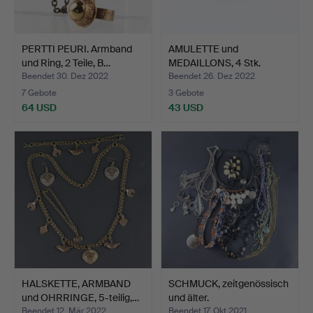
PERTTI PEURI. Armband
AMULETTE und
und Ring, 2 Teile, B…
MEDAILLONS, 4 Stk.
Metall, Em…
Beendet 30. Dez 2022
Beendet 26. Dez 2022
7 Gebote
3 Gebote
64 USD
43 USD
HALSKETTE, ARMBAND
SCHMUCK, zeitgenössisch
und OHRRINGE, 5-teilig,…
und älter.
Beendet 12. Mär 2022
Beendet 17. Okt 2021