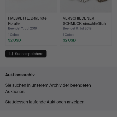
HALSKETTE, 2-tlg. rote
VERSCHIEDENER
Koralle.
SCHMUCK, einschließlich
Zinn…
Beendet 11. Jul 2019
Beendet 6. Jul 2019
1 Gebot
1 Gebot
32 USD
32 USD
Suche speichern
Auktionsarchiv
Sie suchen in unserem Archiv der beendeten
Auktionen.
Stattdessen laufende Auktionen anzeigen.