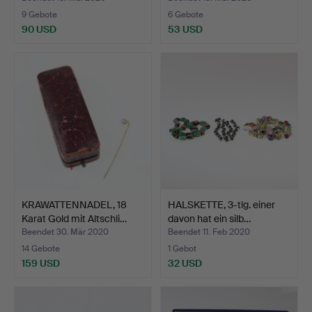
9 Gebote
6 Gebote
90 USD
53 USD
KRAWATTENNADEL, 18
HALSKETTE, 3-tlg. einer
Karat Gold mit Altschli…
davon hat ein silb…
Beendet 30. Mär 2020
Beendet 11. Feb 2020
14 Gebote
1 Gebot
159 USD
32 USD