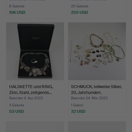
8 Gebote
20 Gebote
106 USD
255 USD
HALSKETTE und RING,
SCHMUCK, teilweise Silber,
Zinn, Stahl, zeitgenös…
20. Jahrhundert.
Beendet 4. Apr 2023
Beendet 24. Mär 2023
3 Gebote
1 Gebot
53 USD
32 USD