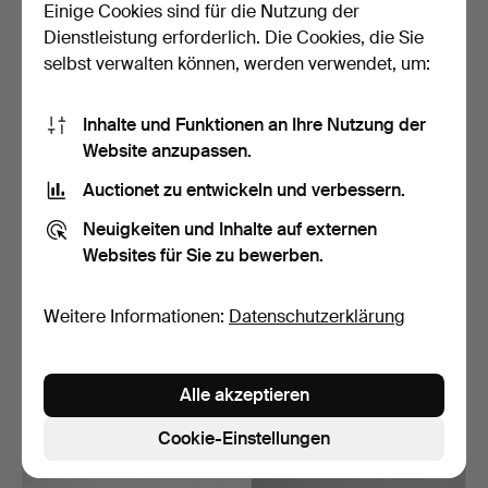
Einige Cookies sind für die Nutzung der
1 Gebot
3 Gebote
Dienstleistung erforderlich. Die Cookies, die Sie
32 USD
43 USD
selbst verwalten können, werden verwendet, um:
Inhalte und Funktionen an Ihre Nutzung der
Website anzupassen.
Auctionet zu entwickeln und verbessern.
Neuigkeiten und Inhalte auf externen
Websites für Sie zu bewerben.
Weitere Informationen:
Datenschutzerklärung
SCHMUCK, eine Halskette
HALSKETTE und
und 4 Anhänger, ze…
OHRRINGE, polierter
Bernstei…
Beendet 30. Okt 2020
Beendet 16. Okt 2020
1 Gebot
7 Gebote
Alle akzeptieren
32 USD
59 USD
Cookie-Einstellungen