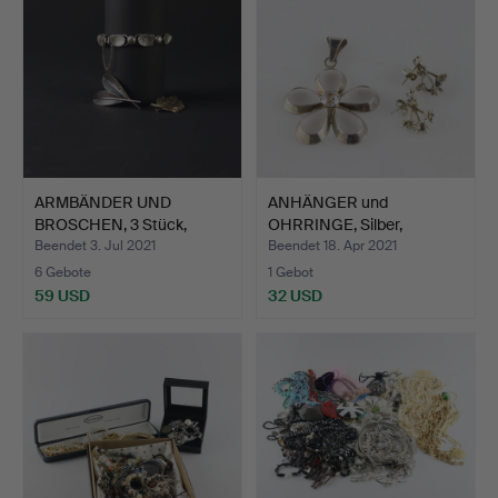
ARMBÄNDER UND
ANHÄNGER und
BROSCHEN, 3 Stück,
OHRRINGE, Silber,
Silber, 1…
zusammen ca…
Beendet 3. Jul 2021
Beendet 18. Apr 2021
6 Gebote
1 Gebot
59 USD
32 USD