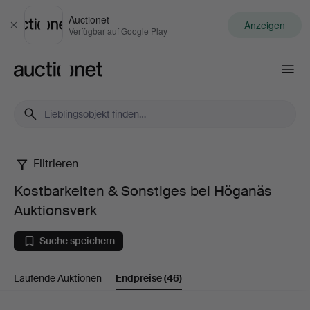
Auctionet
Anzeigen
Schließen
Verfügbar auf Google Play
Auctionet.com
Filtrieren
Kostbarkeiten
Kostbarkeiten & Sonstiges bei Höganäs
&
Auktionsverk
Sonstiges
Suche speichern
bei
Laufende Auktionen
Endpreise
(46)
Höganäs