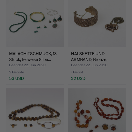
MALACHITSCHMUCK, 13
HALSKETTE UND
Stück, teilweise Silbe…
ARMBAND, Bronze,
wahrscheinl…
Beendet 22. Jun 2020
Beendet 22. Jun 2020
2 Gebote
1 Gebot
53 USD
32 USD