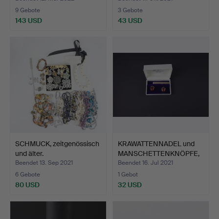
9 Gebote
3 Gebote
143 USD
43 USD
SCHMUCK, zeitgenössisch
KRAWATTENNADEL und
und älter.
MANSCHETTENKNÖPFE,
Silb…
Beendet 13. Sep 2021
Beendet 16. Jul 2021
6 Gebote
1 Gebot
80 USD
32 USD