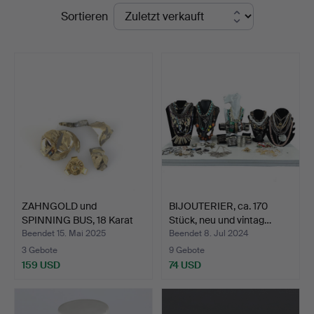
Endpreise
Sortieren
Auktionsverk
ZAHNGOLD und
BIJOUTERIER, ca. 170
SPINNING BUS, 18 Karat
Stück, neu und vintag…
Gold.
Beendet 15. Mai 2025
Beendet 8. Jul 2024
3 Gebote
9 Gebote
159 USD
74 USD