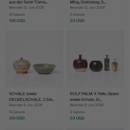
aus der Serie "Carra…
Ming, Steinzeug, S…
Beendet 13. Jun 2026
Beendet 12. Jun 2026
19 Gebote
3 Gebote
138 USD
53 USD
SCHALE sowie
ROLF PALM. 4 Teile, Vasen
DECKELSCHALE. 2 Stk.,
sowie Schale, St…
Asien, …
Beendet 9. Jun 2026
Beendet 9. Jun 2026
14 Gebote
4 Gebote
201 USD
53 USD