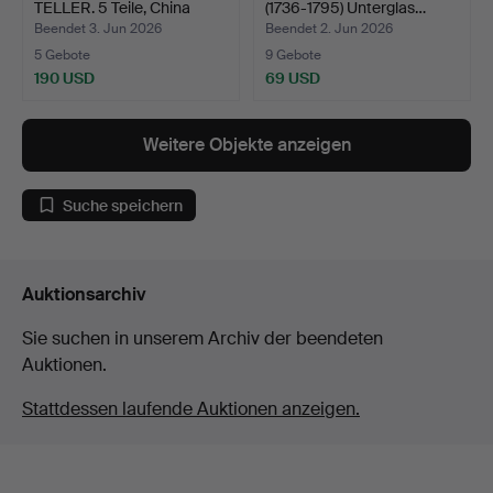
TELLER. 5 Teile, China
(1736-1795) Unterglas…
und…
Beendet 3. Jun 2026
Beendet 2. Jun 2026
5 Gebote
9 Gebote
190 USD
69 USD
Weitere Objekte anzeigen
Suche speichern
Auktionsarchiv
Sie suchen in unserem Archiv der beendeten
Auktionen.
Stattdessen laufende Auktionen anzeigen.