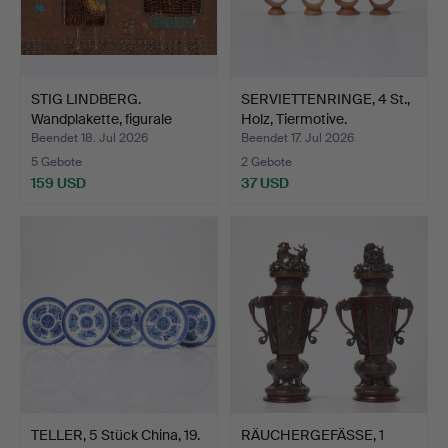
STIG LINDBERG.
SERVIETTENRINGE, 4 St.,
Wandplakette, figurale
Holz, Tiermotive.
Komp…
Beendet 18. Jul 2026
Beendet 17. Jul 2026
5 Gebote
2 Gebote
159 USD
37 USD
TELLER, 5 Stück China, 19.
RÄUCHERGEFÄSSE, 1