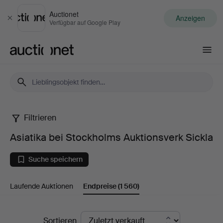
Auctionet
Anzeigen
Schließen
Verfügbar auf Google Play
Auctionet.com
Filtrieren
Asiatika
Asiatika bei Stockholms Auktionsverk Sickla
bei
Suche speichern
Stockholms
Laufende Auktionen
Endpreise
(1 560)
Auktionsverk
Sickla
Endpreise
Sortieren