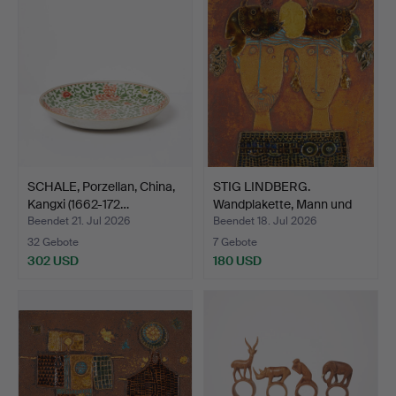
SCHALE, Porzellan, China,
STIG LINDBERG.
Kangxi (1662-172…
Wandplakette, Mann und
Frau…
Beendet 21. Jul 2026
Beendet 18. Jul 2026
32 Gebote
7 Gebote
302 USD
180 USD