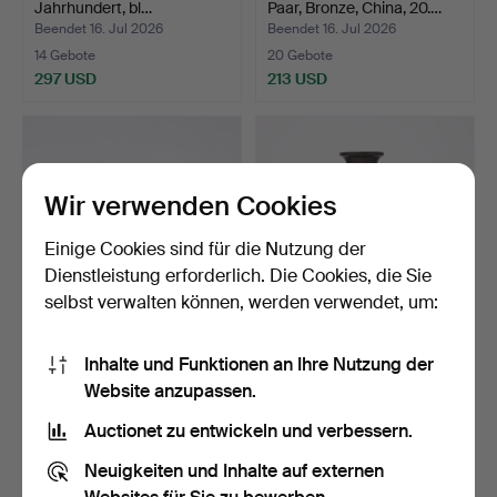
Jahrhundert, bl…
Paar, Bronze, China, 20.…
Beendet 16. Jul 2026
Beendet 16. Jul 2026
14 Gebote
20 Gebote
297 USD
213 USD
Wir verwenden Cookies
Einige Cookies sind für die Nutzung der
Dienstleistung erforderlich. Die Cookies, die Sie
selbst verwalten können, werden verwendet, um:
WEINKELCHE MIT
VASE, China, Anfang des
Inhalte und Funktionen an Ihre Nutzung der
UNTERTASSEN. 2 Teile,
20. Jahrhunderts, …
Website anzupassen.
China…
Beendet 15. Jul 2026
Beendet 13. Jul 2026
6 Gebote
5 Gebote
Auctionet zu entwickeln und verbessern.
211 USD
48 USD
Neuigkeiten und Inhalte auf externen