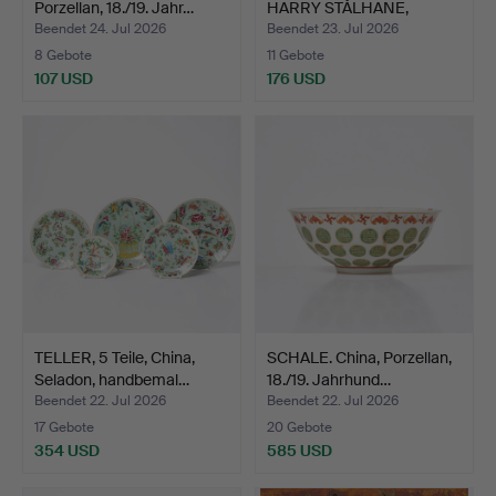
Porzellan, 18./19. Jahr…
HARRY STÅLHANE,
Miniat…
Beendet 24. Jul 2026
Beendet 23. Jul 2026
8 Gebote
11 Gebote
107 USD
176 USD
TELLER, 5 Teile, China,
SCHALE. China, Porzellan,
Seladon, handbemal…
18./19. Jahrhund…
Beendet 22. Jul 2026
Beendet 22. Jul 2026
17 Gebote
20 Gebote
354 USD
585 USD