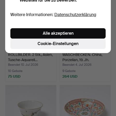
Websites für Sie zu bewerben.
Weitere Informationen:
Datenschutzerklärung
Alle akzeptieren
Cookie-Einstellungen
ROLLBILDER. 2 Stk., Asien,
WASCHBECKEN. China,
Tusche-Aquarell…
Porzellan, 19. Jh.
Beendet 10. Jul 2026
Beendet 4. Jul 2026
10 Gebote
9 Gebote
75 USD
264 USD