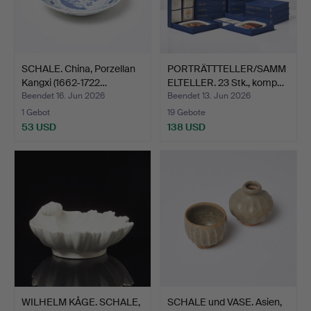
SCHALE. China, Porzellan
PORTRÄTTTELLER/SAMM
Kangxi (1662-1722…
ELTELLER. 23 Stk., komp…
Beendet 16. Jun 2026
Beendet 13. Jun 2026
1 Gebot
19 Gebote
53 USD
138 USD
WILHELM KÅGE. SCHALE,
SCHALE und VASE. Asien,